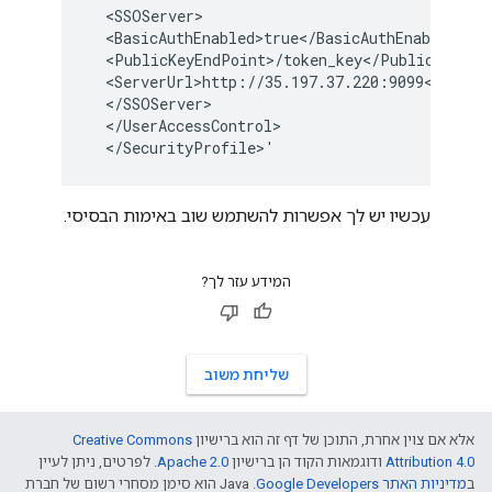
  <SSOServer>

  <BasicAuthEnabled>true</BasicAuthEnabled>

  <PublicKeyEndPoint>/token_key</PublicKeyEndP
  <ServerUrl>http://35.197.37.220:9099</Server
  </SSOServer>

  </UserAccessControl>

  </SecurityProfile>'
עכשיו יש לך אפשרות להשתמש שוב באימות הבסיסי.
המידע עזר לך?
שליחת משוב
אלא אם צוין אחרת, התוכן של דף זה הוא ברישיון
Creative Commons
Attribution 4.0
ודוגמאות הקוד הן ברישיון
Apache 2.0
. לפרטים, ניתן לעיין
ב
מדיניות האתר Google Developers‏
.‏ Java הוא סימן מסחרי רשום של חברת