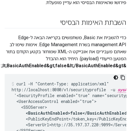
פירושו שהאימות הבסיסי הוא עדיין מופעלת.
השבתת האימות הבסיסי
כדי להשבית את Basic, משתמשים בקריאה הבאה ל-Edge
management API בשרת Edge Management. אימות שימו לב
שאתם מעבירים את אובייקט ה-XML שמוחזר בקטע הקודם בתור
המטען הייעודי (payload). היחיד הוא ההבדל
:
&lt;BasicAuthEnabled&gt;false&lt;/BasicAuthEnabled&gt;
curl -H "Content-Type: application/xml"

http://localhost:8080/v1/securityprofile  -u 
sysAd
 '<SecurityProfile enabled="true" name="securitypro
  <UserAccessControl enabled="true">

    <SSOServer>

<BasicAuthEnabled>false</BasicAuthEnabled>
      <PublicKeyEndPoint>/token_key</PublicKeyEndPo
      <ServerUrl>http://35.197.37.220:9099</ServerU
  </SSOServer>
