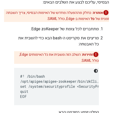
הבסיסי, עליכם לבצע את השלבים הבאים:
אזהרה
: כחלק מההפעלה מחדש של האימות הבסיסי, צריך השבתה
זמנית של
כל
האימות ב-Edge, כולל SAML.
מתחברים לכל צומת של Edge zoKeeper.
מריצים את סקריפט ה-bash הבא כדי להשבית את
כל האבטחה:
זהירות
: השלב הזה משבית את כל האימותים Edge,
כולל SAML.
#! /bin/bash

/opt/apigee/apigee-zookeeper/bin/zkCli.sh -ser
set /system/securityprofile <SecurityProfile><
quit

EOF
הפלט יופיע בפורמט הבא: