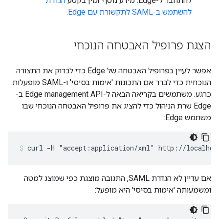
להתחבר ל-Edge. מידע נוסף זמין בקטע
הגדרת
להשתמש ב-SAML לתקשורת עם Edge.
הצגת פרופיל האבטחה הנוכחי
אפשר לעיין בפרופיל האבטחה של Edge כדי לבדוק את התצורה
הנוכחית כדי לברר אם התכונות 'אימות בסיסי' ו-SAML מופעלות
כרגע. משתמשים בקריאה הבאה ל-Edge management API ב-
Edge שרת הניהול כדי להציג את פרופיל האבטחה הנוכחי שבו
משתמש Edge:
curl -H "accept:application/xml" http://localhos
אם עדיין לא הגדרת SAML, התגובה מוצגת כפי שמוצג למטה
ומשמעותה 'אימות בסיסי' היא מופעל: