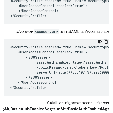
<SecurityProfile enabled="true" name="securityprofi
    <UserAccessControl enabled="true">

    </UserAccessControl>

</SecurityProfile>
אם כבר הפעלתם SAML, התג
<ssoserver>
יופיע פלט:
<SecurityProfile enabled="true" name="securityprofi
    <UserAccessControl enabled="true">

<SSOServer>

            <BasicAuthEnabled>true</BasicAuthEnab
            <PublicKeyEndPoint>/token_key</Public
            <ServerUrl>http://35.197.37.220:9099</
        </SSOServer>
    </UserAccessControl>

</SecurityProfile>
שימו לב שבגרסה שמופעלת בה SAML
&lt;BasicAuthEnabled&gt;true&lt;/BasicAuthEnabled&gt;