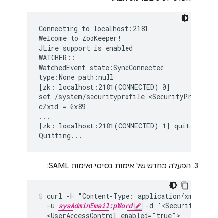
Connecting to localhost:2181

Welcome to ZooKeeper!

JLine support is enabled

WATCHER::

WatchedEvent state:SyncConnected

type:None path:null

[zk: localhost:2181(CONNECTED) 0]

set /system/securityprofile <SecurityProfile><
cZxid = 0x89

...

[zk: localhost:2181(CONNECTED) 1] quit

Quitting...
הפעלה מחדש של אימות בסיסי ואימות SAML:
curl -H "Content-Type: application/xml" http
  -u 
sysAdminEmail:pWord
 -d '<SecurityProfi
  <UserAccessControl enabled="true">
