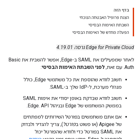
בדף הזה
הצגת פרופיל האבטחה הנוכחי
השבתת האימות הבסיסי
הפעלה מחדש של האימות הבסיסי
Edge for Private Cloud גרסה 4.19.01
לאחר שמפעילים את SAML ב-Edge, אפשר להשבית את Basic
Auth. עם זאת,
לפני השבתת האימות הבסיסי
:
חשוב לוודא שהוספת את כל משתמשי Edge, כולל
מנהלי מערכת, ל-IdP שלך ב-SAML.
חשוב לוודא שבדקת באופן יסודי את אימות SAML
בממשק המשתמש של Edge ובניהול Edge. API.
אם אתם משתמשים בפורטל השירותים למפתחים
של Apigee (או פשוט ב
פורטל
), צריך להגדיר ולבדוק
את SAML בפורטל כדי ולוודא שהפורטל יכול