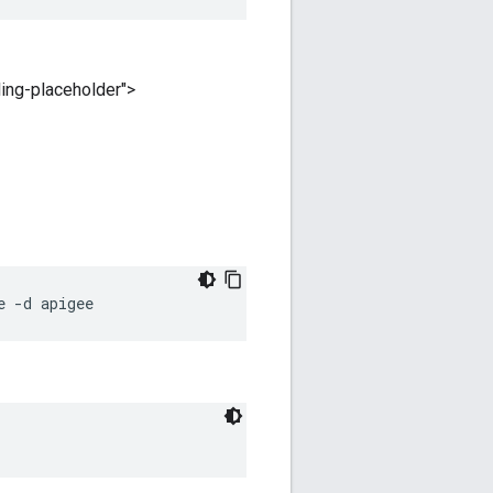
placeholder">
e -d apigee