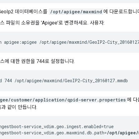
 GeoIp2 데이터베이스를
/opt/apigee/maxmind
에 다운로드합니다
 파일의 소유권을 'Apigee'로 변경하세요. 사용자:
n apigee:apigee /opt/apigee/maxmind/GeoIP2-City_2016012
에 대한 권한을 744로 설정합니다.
d 744 /opt/apigee/maxmind/GeoIP2-City_20160127.mmdb
gee/customer/application/qpid-server.properties
에 다
과 같이 만듭니다.
ngestboot-service_vdim.geo.ingest.enabled=true

ngestboot-service_vdim.geo.maxmind.db.path=
/opt/apigee/