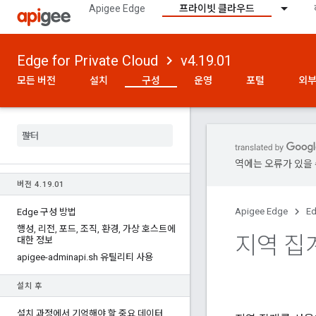
Apigee Edge
프라이빗 클라우드
Edge for Private Cloud
v4.19.01
모든 버전
설치
구성
운영
포털
외부
역에는 오류가 있을 
버전 4
.
19
.
01
Apigee Edge
Ed
Edge 구성 방법
행성
,
리전
,
포드
,
조직
,
환경
,
가상 호스트에
지역 집
대한 정보
apigee-adminapi
.
sh 유틸리티 사용
설치 후
설치 과정에서 기억해야 할 중요 데이터