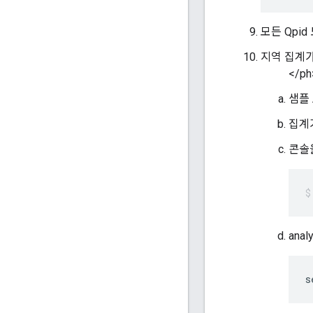
모든 Qpi
지역 집계가 
</ph
샘플 
집계
콘솔을
ana
s