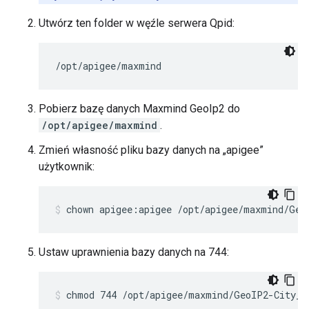
Utwórz ten folder w węźle serwera Qpid:
/opt/apigee/maxmind
Pobierz bazę danych Maxmind GeoIp2 do
/opt/apigee/maxmind
.
Zmień własność pliku bazy danych na „apigee”
użytkownik:
chown apigee:apigee /opt/apigee/maxmind/Geo
Ustaw uprawnienia bazy danych na 744:
chmod 744 /opt/apigee/maxmind/GeoIP2-City_2