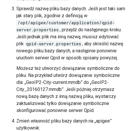
Sprawdź nazwę pliku bazy danych. Jeśli jest taki sam
jak stary plik, zgodnie z definicją w
/opt/apigee/customer/application/qpid-
server.properties
, przejdź do następnego kroku.
Jeśli jednak plik ma inną nazwę, musisz edytować
plik
qpid-server.properties
, aby określić nazwę
nowego pliku bazy danych, a następnie ponownie
uruchom serwer Qpid w sposób opisany powyżej.
Możesz też utworzyć dowiązanie symboliczne do
pliku. Na przykład utwórz dowiązanie symboliczne
dla: „GeoIP2-City-current.mmdb” do „GeoIP2-
City_20160127.mmdb”. Jeśli później otrzymasz
nową bazę danych z inną nazwą pliku, wystarczy
zaktualizować tylko dowiązanie symboliczne
skonfigurować ponownie serwer Qpid.
Zmień własność pliku bazy danych na „apigee”
użytkownik: