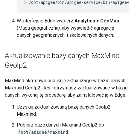
/opt/apigee/bin/apigee-service/bin/apigee-se
W interfejsie Edge wybierz
Analytics > GeoMap
(Mapa geograficzna), aby wyświetlić agregację
danych geograficznych. i skalowalnych danych.
Aktualizowanie bazy danych Max
Mind
Geo
Ip2
MaxMind okresowo publikuje aktualizacje w bazie danych
Maxmind GeoIp2. Jeśli otrzymasz zaktualizowane w bazie
danych, wykonaj tę procedurę, aby zainstalować ją w Edge:
Uzyskaj zaktualizowaną bazę danych GeoIp2
Maxmind.
Pobierz bazę danych Maxmind GeoIp2 do
/opt/apigee/maxmind
.