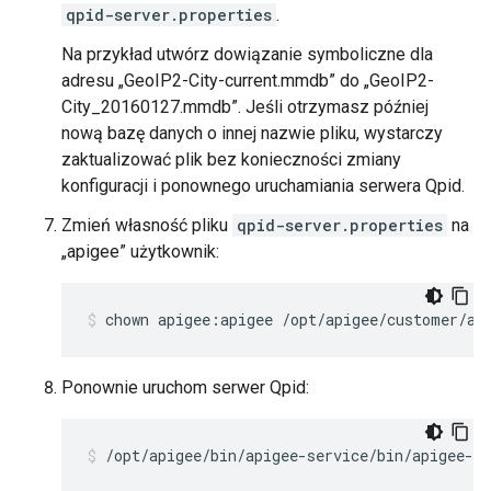
qpid-server.properties
.
Na przykład utwórz dowiązanie symboliczne dla
adresu „GeoIP2-City-current.mmdb” do „GeoIP2-
City_20160127.mmdb”. Jeśli otrzymasz później
nową bazę danych o innej nazwie pliku, wystarczy
zaktualizować plik bez konieczności zmiany
konfiguracji i ponownego uruchamiania serwera Qpid.
Zmień własność pliku
qpid-server.properties
na
„apigee” użytkownik:
chown apigee:apigee /opt/apigee/customer/ap
Ponownie uruchom serwer Qpid:
/opt/apigee/bin/apigee-service/bin/apigee-se