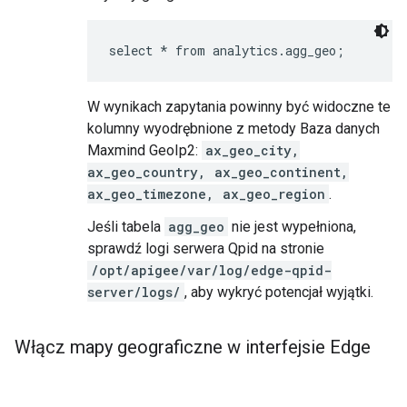
select * from analytics.agg_geo;
W wynikach zapytania powinny być widoczne te
kolumny wyodrębnione z metody Baza danych
Maxmind GeoIp2:
ax_geo_city,
ax_geo_country, ax_geo_continent,
ax_geo_timezone, ax_geo_region
.
Jeśli tabela
agg_geo
nie jest wypełniona,
sprawdź logi serwera Qpid na stronie
/opt/apigee/var/log/edge-qpid-
server/logs/
, aby wykryć potencjał wyjątki.
Włącz mapy geograficzne w interfejsie Edge