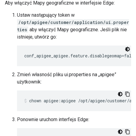
Aby włączyć Mapy geograficzne w interfejsie Edge:
Ustaw następujący token w
/opt/apigee/customer/application/ui.proper
ties
aby włączyć Mapy geograficzne. Jeśli plik nie
istnieje, utwórz go:
conf_apigee_apigee.feature.disablegeomap=fals
Zmień własność pliku ui.properties na „apigee”
użytkownik:
chown apigee:apigee /opt/apigee/customer/ap
Ponownie uruchom interfejs Edge: