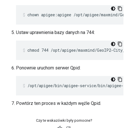
chown apigee:apigee /opt/apigee/maxmind/Geo
Ustaw uprawnienia bazy danych na 744:
chmod 744 /opt/apigee/maxmind/GeoIP2-City_2
Ponownie uruchom serwer Qpid:
/opt/apigee/bin/apigee-service/bin/apigee-se
Powtórz ten proces w każdym węźle Qpid.
Czy te wskazówki były pomocne?