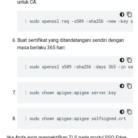
untuk CA:
sudo openssl req -x509 -sha256 -new -key ser
Buat sertifikat yang ditandatangani sendiri dengan
masa berlaku 365 hari:
sudo openssl x509 -sha256 -days 365 -in serv
sudo chown apigee:apigee server.key
sudo chown apigee:apigee selfsigned.crt
Jika Anda ingin mengaktifkan TLS pada modul SSO Edge,