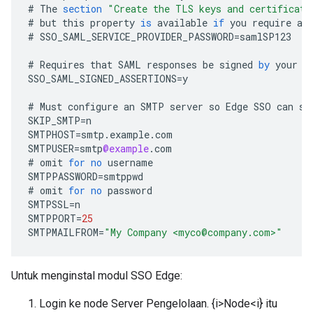
#
The
section
"Create the TLS keys and certificate
#
but
this
property
is
available
if
you
require
a
#
SSO_SAML_SERVICE_PROVIDER_PASSWORD
=
samlSP123
#
Requires
that
SAML
responses
be
signed
by
your
I
SSO_SAML_SIGNED_ASSERTIONS
=
y
#
Must
configure
an
SMTP
server
so
Edge
SSO
can
se
SKIP_SMTP
=
n
SMTPHOST
=
smtp
.
example
.
com
SMTPUSER
=
smtp
@example
.
com
#
omit
for
no
username
SMTPPASSWORD
=
smtppwd
#
omit
for
no
password
SMTPSSL
=
n
SMTPPORT
=
25
SMTPMAILFROM
=
"My Company <myco@company.com>"
Untuk menginstal modul SSO Edge:
Login ke node Server Pengelolaan. {i>Node<i} itu