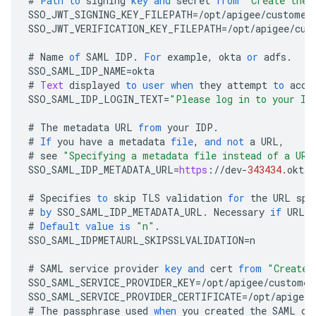
#
Path
to
signing
key
and
secret
from
"Create the 
SSO_JWT_SIGNING_KEY_FILEPATH
=/
opt
/
apigee
/
customer
SSO_JWT_VERIFICATION_KEY_FILEPATH
=/
opt
/
apigee
/
cus
#
Name
of
SAML
IDP
.
For
example
,
okta
or
adfs
.
SSO_SAML_IDP_NAME
=
okta
#
Text
displayed
to
user
when
they
attempt
to
acce
SSO_SAML_IDP_LOGIN_TEXT
=
"Please log in to your ID
#
The
metadata
URL
from
your
IDP
.
#
If
you
have
a
metadata
file
,
and
not
a
URL
,
#
see
"Specifying a metadata file instead of a URL
SSO_SAML_IDP_METADATA_URL
=
https
:
//
dev
-
343434.
oktap
#
Specifies
to
skip
TLS
validation
for
the
URL
spe
#
by
SSO_SAML_IDP_METADATA_URL
.
Necessary
if
URL
u
#
Default
value
is
"n"
.
SSO_SAML_IDPMETAURL_SKIPSSLVALIDATION
=
n
#
SAML
service
provider
key
and
cert
from
"Create 
SSO_SAML_SERVICE_PROVIDER_KEY
=/
opt
/
apigee
/
customer
SSO_SAML_SERVICE_PROVIDER_CERTIFICATE
=/
opt
/
apigee
/
#
The
passphrase
used
when
you
created
the
SAML
ce