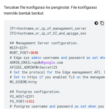
Teruskan file konfigurasi ke penginstal. File konfigurasi
memiliki bentuk berikut:
IP1
=
hostname_or_ip_of_management_server
IP2
=
hostname_or_ip_of_UI_and_apigge_sso
##
Management
Server
configuration
.
MSIP
=
$
IP1
MGMT_PORT
=
8080
#
Edge
sys
admin
username
and
password
as
set
when
ADMIN_EMAIL
=
opdk
@google
.
com
APIGEE_ADMINPW
=
Secret123
#
Set
the
protocol
for
the
Edge
management
API
.
De
#
Set
to
https
if
you
enabled
TLS
on
the
managemen
MS_SCHEME
=
http
##
Postgres
configuration
.
PG_HOST
=
$
IP1
PG_PORT
=
5432
#
Postgres
username
and
password
as
set
when
you
i