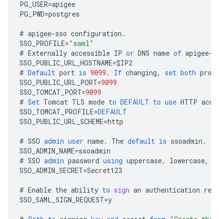
PG_USER
=
apigee
PG_PWD
=
postgres
#
apigee
-
sso
configuration
.
SSO_PROFILE
=
"saml"
#
Externally
accessible
IP
or
DNS
name
of
apigee
-
s
SSO_PUBLIC_URL_HOSTNAME
=
$
IP2
#
Default
port
is
9099.
If
changing
,
set
both
prop
SSO_PUBLIC_URL_PORT
=
9099
SSO_TOMCAT_PORT
=
9099
#
Set
Tomcat
TLS
mode
to
DEFAULT
to
use
HTTP
acce
SSO_TOMCAT_PROFILE
=
DEFAULT
SSO_PUBLIC_URL_SCHEME
=
http
#
SSO
admin
user
name
.
The
default
is
ssoadmin
.
SSO_ADMIN_NAME
=
ssoadmin
#
SSO
admin
password
using
uppercase
,
lowercase
,
n
SSO_ADMIN_SECRET
=
Secret123
#
Enable
the
ability
to
sign
an
authentication
req
SSO_SAML_SIGN_REQUEST
=
y