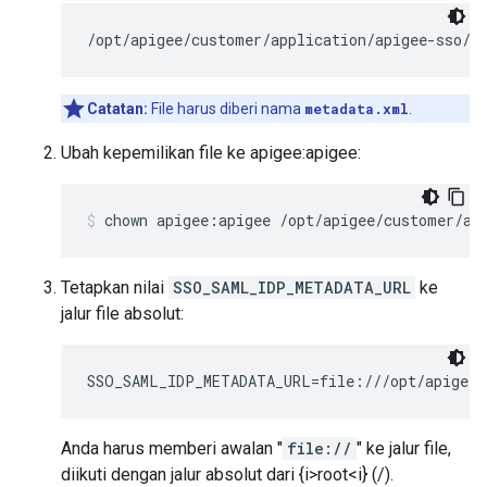
/opt/apigee/customer/application/apigee-sso/s
Catatan:
File harus diberi nama
metadata.xml
.
Ubah kepemilikan file ke apigee:apigee:
chown apigee:apigee /opt/apigee/customer/ap
Tetapkan nilai
SSO_SAML_IDP_METADATA_URL
ke
jalur file absolut:
SSO_SAML_IDP_METADATA_URL=file:///opt/apigee/
Anda harus memberi awalan "
file://
" ke jalur file,
diikuti dengan jalur absolut dari {i>root<i} (/).