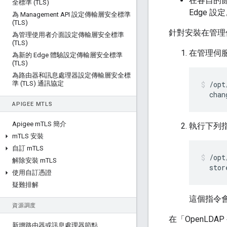
在各自的節
全標準 (TLS)
Edge 設
為 Management API 設定傳輸層安全標準
(TLS)
針對安裝在管理伺
為管理使用者介面設定傳輸層安全標準
(TLS)
在管理伺服
為新的 Edge 體驗設定傳輸層安全標準
(TLS)
為路由器和訊息處理器設定傳輸層安全標
準 (TLS) 通訊協定
/opt
  chan
APIGEE M
TLS
Apigee m
TLS 簡介
執行下列
m
TLS 安裝
自訂 m
TLS
/opt
解除安裝 m
TLS
  stor
使用自訂憑證
疑難排解
這個指令
資源調度
在「OpenLDA
新增路由器或訊息處理器節點