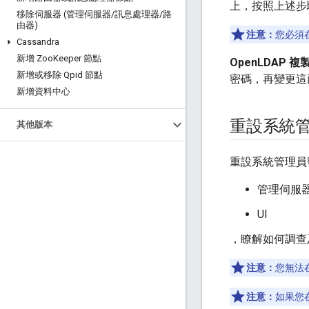
上，按照上述步
移除伺服器 (管理伺服器
/
訊息處理器
/
路
由器)
注意：
您必須在
Cassandra
新增 Zoo
Keeper 節點
OpenLDAP 
新增或移除 Qpid 節點
密碼，再變更這兩個 
新增資料中心
重設系統
其他版本
重設系統管理員
管理伺服
UI
，瞭解如何調查
注意：
您無法在
注意：
如果您在