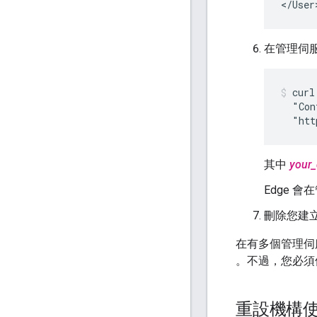
</User
在管理伺
curl
  "Con
  "htt
其中
your_
Edge 
刪除您建立
在有多個管理伺
。不過，您必須個別
重設機構