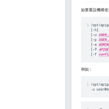
如要重設機構使
/opt/apig
  [-h]

  [-u 
USER_
  [-p 
USER_
  [-a 
ADMIN
  [-P 
APIGE
  [-f 
confi
例如：
/opt/apig
  ‑u user@m