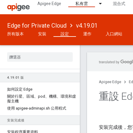
Apigee Edge
私有雲
混合式
Edge for Private Cloud
v4.19.01
所有版本
安裝
設定
運作
入口網站
4
.
19
.
01 版
Apigee Edge
Ed
如何設定 Edge
重設 Ed
關於行星、區域、pod、機構、環境和虛
擬主機
使用 apigee-adminapi
.
sh 公用程式
安裝完成後
安裝完成後，您
安裝程序重要資料