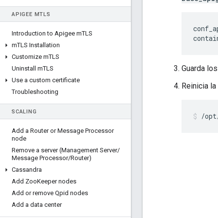
APIGEE M
TLS
conf_a
Introduction to Apigee m
TLS
contai
m
TLS Installation
Customize m
TLS
Guarda los
Uninstall m
TLS
Use a custom certificate
Reinicia la
Troubleshooting
SCALING
/opt
Add a Router or Message Processor
node
Remove a server (Management Server
/
Message Processor
/
Router)
Cassandra
Add Zoo
Keeper nodes
Add or remove Qpid nodes
Add a data center