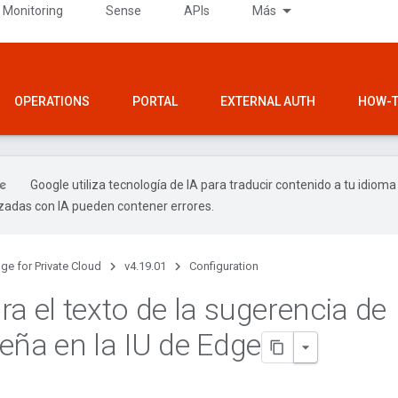
 Monitoring
Sense
APIs
Más
OPERATIONS
PORTAL
EXTERNAL AUTH
HOW-T
Google utiliza tecnología de IA para traducir contenido a tu idioma
izadas con IA pueden contener errores.
ge for Private Cloud
v4.19.01
Configuration
ra el texto de la sugerencia de
eña en la IU de Edge