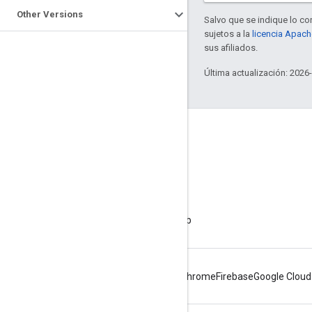
Other Versions
Salvo que se indique lo con
sujetos a la
licencia Apach
sus afiliados.
Última actualización: 2026
Acerca de Apigee
We're part of Google
Eventos
Socios
Libros electrónicos y transmisiones web
Android
Chrome
Firebase
Google Cloud