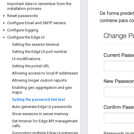
Important data to remember from the
installation process
De forma predet
Reset passwords
contiene para co
Configure Email and SMTP servers
Configure logging
Configure the Edge UI
Setting the session timeout
Setting the Edge UI port number
UI modifications
Setting the portal URL
Allowing access to local IP addresses
Allowing longer custom reports
Enabling geo aggregation and geo
maps
Setting the password hint text
Auto-generate Edge UI passwords
Store sessions in server memory
Set timeout for Edge API management
calls
Supporting multiple Edge UI instances