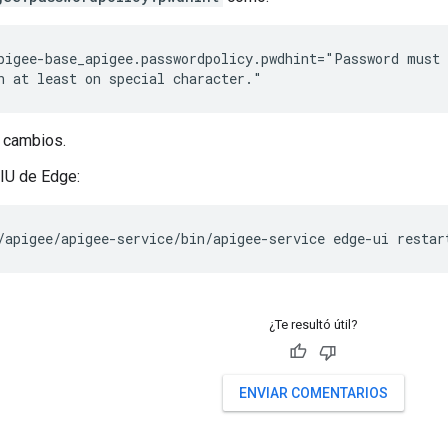
pigee-base_apigee.passwordpolicy.pwdhint="Password must 
n at least on special character."
 cambios.
 IU de Edge:
/apigee/apigee-service/bin/apigee-service edge-ui restar
¿Te resultó útil?
ENVIAR COMENTARIOS