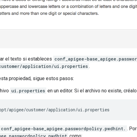
ar el texto si estableces
conf_apigee-base_apigee.passwor
customer/application/ui.properties
.
esta propiedad, sigue estos pasos:
chivo
ui.properties
en un editor. Si el archivo no existe, créalo
opt/apigee/customer/application/ui.properties
conf_apigee-base_apigee.passwordpolicy.pwdhint.
. Po
gee.passwordpolicy.pwdhint
como: