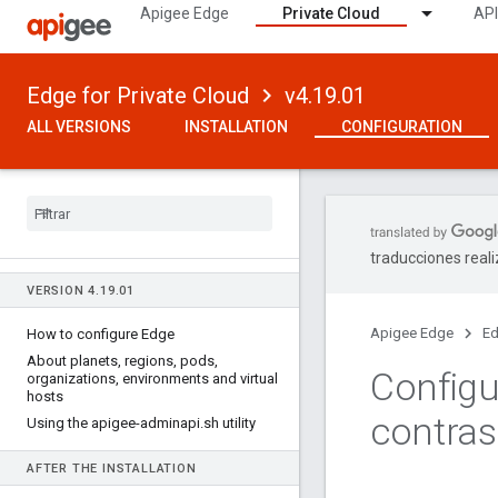
Apigee Edge
Private Cloud
API
Edge for Private Cloud
v4.19.01
ALL VERSIONS
INSTALLATION
CONFIGURATION
traducciones real
VERSION 4
.
19
.
01
Apigee Edge
Ed
How to configure Edge
About planets
,
regions
,
pods
,
Configu
organizations
,
environments and virtual
hosts
contras
Using the apigee-adminapi
.
sh utility
AFTER THE INSTALLATION