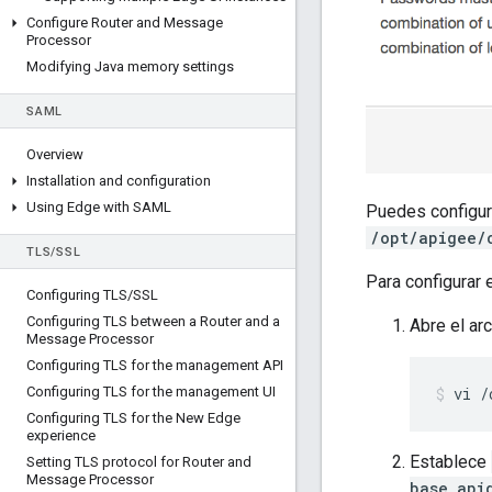
Configure Router and Message
Processor
Modifying Java memory settings
SAML
Overview
Installation and configuration
Using Edge with SAML
Puedes configur
/opt/apigee/
TLS
/
SSL
Para configurar 
Configuring TLS
/
SSL
Configuring TLS between a Router and a
Abre el ar
Message Processor
Configuring TLS for the management API
vi /
Configuring TLS for the management UI
Configuring TLS for the New Edge
experience
Establece
Setting TLS protocol for Router and
Message Processor
base_api