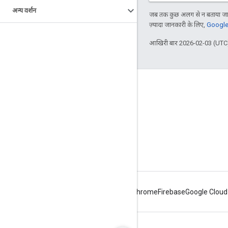
अन्य वर्शन
जब तक कुछ अलग से न बताया जाए
ज़्यादा जानकारी के लिए,
Google 
आखिरी बार 2026-02-03 (UTC)
Apigee के बारे में
We're part of Google
इवेंट
पार्टनर
ई-किताबें और वेबकास्ट
Android
Chrome
Firebase
Google Cloud