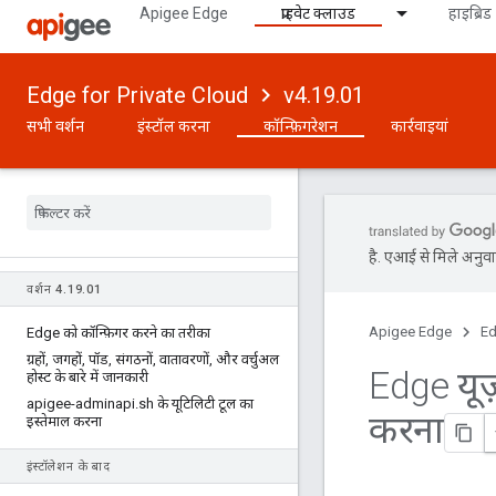
Apigee Edge
प्राइवेट क्लाउड
हाइब्रिड
Edge for Private Cloud
v4.19.01
सभी वर्शन
इंस्टॉल करना
कॉन्फ़िगरेशन
कार्रवाइयां
है. एआई से मिले अनुवाद
वर्शन 4
.
19
.
01
Apigee Edge
Ed
Edge को कॉन्फ़िगर करने का तरीका
ग्रहों
,
जगहों
,
पॉड
,
संगठनों
,
वातावरणों
,
और वर्चुअल
Edge यूज़
होस्ट के बारे में जानकारी
apigee-adminapi
.
sh के यूटिलिटी टूल का
करना
इस्तेमाल करना
इंस्टॉलेशन के बाद