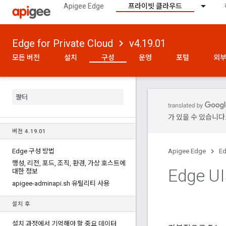
Apigee Edge
프라이빗 클라우드
Edge for Private Cloud
v4.19.01
모든 버전
설치
구성
운영
포털
외부
가 있을 수 있습니다
버전 4
.
19
.
01
Edge 구성 방법
Apigee Edge
Ed
행성
,
리전
,
포드
,
조직
,
환경
,
가상 호스트에
Edge 
대한 정보
apigee-adminapi
.
sh 유틸리티 사용
설치 후
설치 과정에서 기억해야 할 중요 데이터