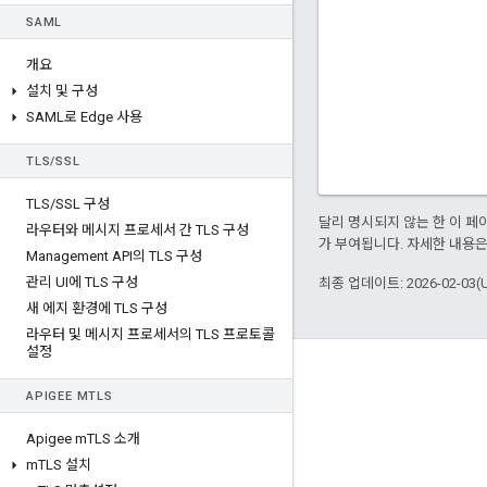
SAML
개요
설치 및 구성
SAML로 Edge 사용
TLS
/
SSL
TLS
/
SSL 구성
달리 명시되지 않는 한 이 
라우터와 메시지 프로세서 간 TLS 구성
가 부여됩니다. 자세한 내용
Management API의 TLS 구성
관리 UI에 TLS 구성
최종 업데이트: 2026-02-03(
새 에지 환경에 TLS 구성
라우터 및 메시지 프로세서의 TLS 프로토콜
설정
Apigee 정보
APIGEE M
TLS
We're part of Google
Apigee m
TLS 소개
이벤트
m
TLS 설치
파트너