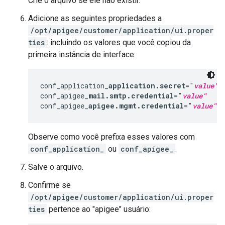
Crie o arquivo se ele não existir.
Adicione as seguintes propriedades a
/opt/apigee/customer/application/ui.proper
ties
: incluindo os valores que você copiou da
primeira instância de interface:
conf_application_
application.secret
="
value"
conf_apigee_
mail.smtp.credential
="
value"
conf_apigee_
apigee.mgmt.credential
="
value"
Observe como você prefixa esses valores com
conf_application_
ou
conf_apigee_
.
Salve o arquivo.
Confirme se
/opt/apigee/customer/application/ui.proper
ties
pertence ao "apigee" usuário: