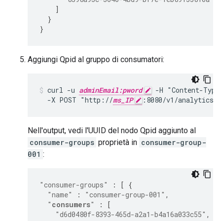
]
}
}
Aggiungi Qpid al gruppo di consumatori:
curl -u 
adminEmail:pword
 -H "Content-Type
  -X POST "http://
ms_IP
:8080/v1/analytics/
Nell'output, vedi l'UUID del nodo Qpid aggiunto al
consumer-groups
proprietà in
consumer-group-
001
:
"consumer-groups"
:
[
{
"name"
:
"consumer-group-001"
,
"
consumers
"
:
[
"d6d0480f-8393-465d-a2a1-b4a16a033c55"
,