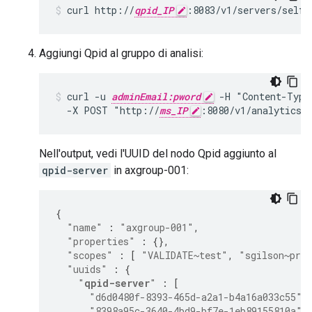
curl http://
qpid_IP
:8083/v1/servers/self
Aggiungi Qpid al gruppo di analisi:
curl -u 
adminEmail:pword
 -H "Content-Type
  -X POST "http://
ms_IP
:8080/v1/analytics/
Nell'output, vedi l'UUID del nodo Qpid aggiunto al
qpid-server
in axgroup-001:
{
"name"
:
"axgroup-001"
,
"properties"
:
{},
"scopes"
:
[
"VALIDATE~test"
,
"sgilson~pro
"uuids"
:
{
"
qpid-server
"
:
[
"d6d0480f-8393-465d-a2a1-b4a16a033c55"
,
"8398a95c-3640-4bd9-bf7e-1eb89155810a"