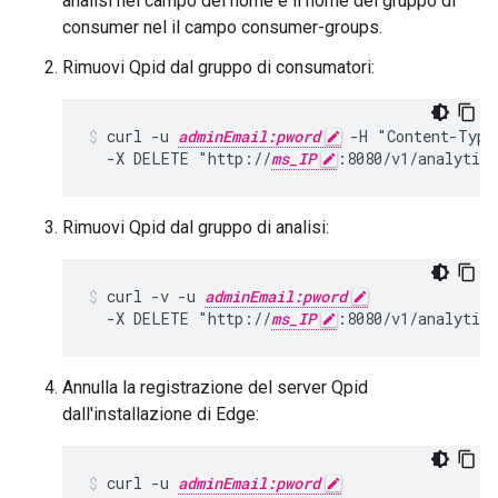
analisi nel campo del nome e il nome del gruppo di
consumer nel il campo consumer-groups.
Rimuovi Qpid dal gruppo di consumatori:
curl -u 
adminEmail:pword
 -H "Content-Type
  -X DELETE "http://
ms_IP
:8080/v1/analytics
Rimuovi Qpid dal gruppo di analisi:
curl -v -u 
adminEmail:pword
  -X DELETE "http://
ms_IP
:8080/v1/analytics
Annulla la registrazione del server Qpid
dall'installazione di Edge:
curl -u 
adminEmail:pword