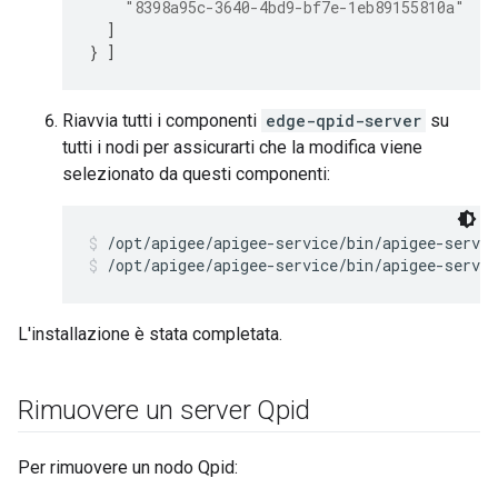
"8398a95c-3640-4bd9-bf7e-1eb89155810a"
]
}
]
Riavvia tutti i componenti
edge-qpid-server
su
tutti i nodi per assicurarti che la modifica viene
selezionato da questi componenti:
/opt/apigee/apigee-service/bin/apigee-servic
/opt/apigee/apigee-service/bin/apigee-servic
L'installazione è stata completata.
Rimuovere un server Qpid
Per rimuovere un nodo Qpid: