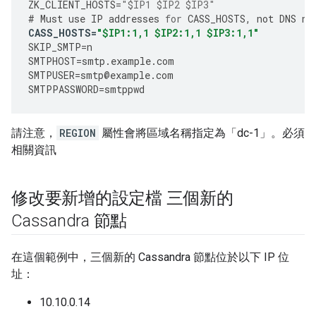
ZK_CLIENT_HOSTS
=
"$IP1 $IP2 $IP3"
#
Must
use
IP
addresses
for
CASS_HOSTS
,
not
DNS
na
CASS_HOSTS
=
"$IP1:1,1 $IP2:1,1 $IP3:1,1"
SKIP_SMTP
=
n
SMTPHOST
=
smtp
.
example
.
com
SMTPUSER
=
smtp
@
example
.
com
SMTPPASSWORD
=
smtppwd
請注意，
REGION
屬性會將區域名稱指定為「dc-1」。必須
相關資訊
修改要新增的設定檔 三個新的
Cassandra 節點
在這個範例中，三個新的 Cassandra 節點位於以下 IP 位
址：
10.10.0.14