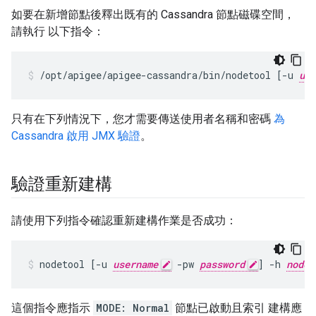
如要在新增節點後釋出既有的 Cassandra 節點磁碟空間，
請執行 以下指令：
/opt/apigee/apigee-cassandra/bin/nodetool [-u 
use
只有在下列情況下，您才需要傳送使用者名稱和密碼
為
Cassandra 啟用 JMX 驗證
。
驗證重新建構
請使用下列指令確認重新建構作業是否成功：
nodetool [-u 
username
 -pw 
password
] -h 
nodeI
這個指令應指示
MODE: Normal
節點已啟動且索引 建構應