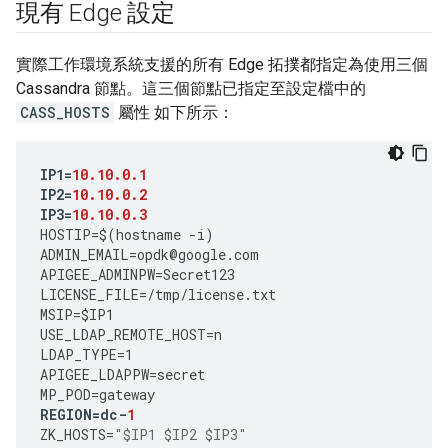
現有 Edge 設定
實際工作環境系統支援的所有 Edge 拓撲都指定為使用三個
Cassandra 節點。這三個節點已指定至設定檔中的
CASS_HOSTS
屬性 如下所示：
IP1
=
10.10.0.1
IP2
=
10.10.0.2
IP3
=
10.10.0.3
HOSTIP
=
$
(
hostname
-
i
)
ADMIN_EMAIL
=
opdk
@
google
.
com
APIGEE_ADMINPW
=
Secret123
LICENSE_FILE
=
/tmp/license.txt
MSIP
=
$IP1
USE_LDAP_REMOTE_HOST
=
n
LDAP_TYPE
=
1
APIGEE_LDAPPW
=
secret
MP_POD
=
gateway
REGION
=
dc
-
1
ZK_HOSTS
=
"$IP1 $IP2 $IP3"