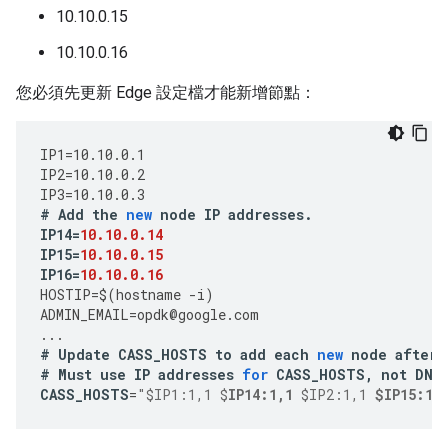
10.10.0.15
10.10.0.16
您必須先更新 Edge 設定檔才能新增節點：
IP1
=
10.10.0.1
IP2
=
10.10.0.2
IP3
=
10.10.0.3
#
Add
the
new
node
IP
addresses
.
IP14
=
10.10.0.14
IP15
=
10.10.0.15
IP16
=
10.10.0.16
HOSTIP
=
$
(
hostname
-
i
)
ADMIN_EMAIL
=
opdk
@
google
.
com
...
#
Update
CASS_HOSTS
to
add
each
new
node
after
#
Must
use
IP
addresses
for
CASS_HOSTS
,
not
DNS
CASS_HOSTS
=
"$IP1:1,1 $
IP14:1,1
 $IP2:1,1 
$IP15:1,