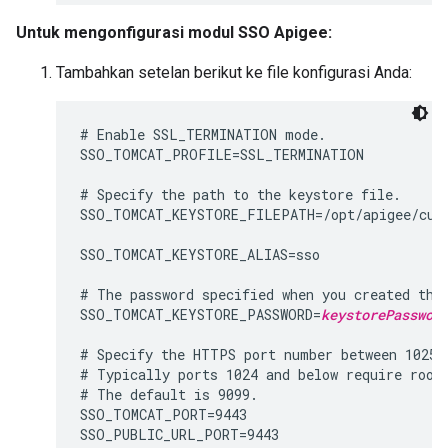
Untuk mengonfigurasi modul SSO Apigee:
Tambahkan setelan berikut ke file konfigurasi Anda:
# Enable SSL_TERMINATION mode.

SSO_TOMCAT_PROFILE=SSL_TERMINATION

# Specify the path to the keystore file.

SSO_TOMCAT_KEYSTORE_FILEPATH=/opt/apigee/cust
SSO_TOMCAT_KEYSTORE_ALIAS=sso

# The password specified when you created the 
SSO_TOMCAT_KEYSTORE_PASSWORD=
keystorePasswor
# Specify the HTTPS port number between 1025 a
# Typically ports 1024 and below require root 
# The default is 9099.

SSO_TOMCAT_PORT=9443

SSO_PUBLIC_URL_PORT=9443
