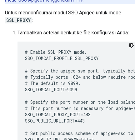
modul SSO Apigee menggunakan HTTP.
Untuk mengonfigurasi modul SSO Apigee untuk mode
SSL_PROXY
:
Tambahkan setelan berikut ke file konfigurasi Anda:
# Enable SSL_PROXY mode.

SSO_TOMCAT_PROFILE=SSL_PROXY

# Specify the apigee-sso port, typically betwe
# Typically ports 1024 and below require root 
# The default is 9099.

SSO_TOMCAT_PORT=9099

# Specify the port number on the load balancer
# This port number is necessary for apigee-sso
SSO_TOMCAT_PROXY_PORT=443

SSO_PUBLIC_URL_PORT=443

# Set public access scheme of apigee-sso to ht
SSO_PUBLIC_URL_SCHEME=https