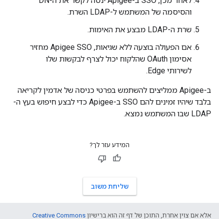
לאחר מכן, SSO ב-Apigee ינסה לקשר את ה-DN
והסיסמה של המשתמש ל-LDAP השרת.
שרת ה-LDAP מבצע את האימות.
אם הפעולה בוצעה ללא שגיאות, Apigee SSO מחזיר
אסימון OAuth שהלקוח יכול לצרף לבקשות שלו
לשירותי Edge.
ב-Apigee ממליצים להשתמש בפרטי כניסה של אדמין לקריאה
בלבד שיהיו זמינים להם SSO ב-Apigee כדי לבצע חיפוש בעץ ה-
LDAP שבו המשתמש נמצא.
המידע עזר לך?
שליחת משוב
אלא אם צוין אחרת, התוכן של דף זה הוא ברישיון
Creative Commons