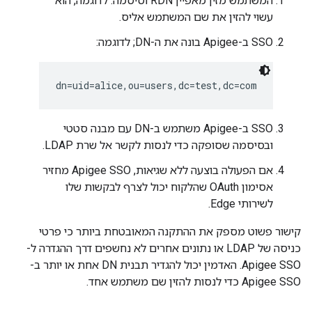
המשתמש מזין מאפיין RDN וסיסמה. לדוגמה, הוא
עשוי להזין את שם המשתמש אליס.
SSO ב-Apigee בונה את ה-DN; לדוגמה:
dn=uid=alice,ou=users,dc=test,dc=com
SSO ב-Apigee משתמש ב-DN עם מבנה סטטי
ובסיסמה שסופקה כדי לנסות לקשר אל שרת LDAP.
אם הפעולה בוצעה ללא שגיאות, Apigee SSO מחזיר
אסימון OAuth שהלקוח יכול לצרף לבקשות שלו
לשירותי Edge.
קישור פשוט מספק את ההתקנה המאובטחת ביותר כי פרטי
כניסה של LDAP או נתונים אחרים לא נחשפים דרך ההגדרה ל-
Apigee SSO. האדמין יכול להגדיר תבנית DN אחת או יותר ב-
Apigee SSO כדי לנסות להזין שם משתמש אחד.