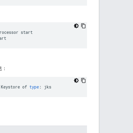
art
息：
Keystore
of
type
:
jks