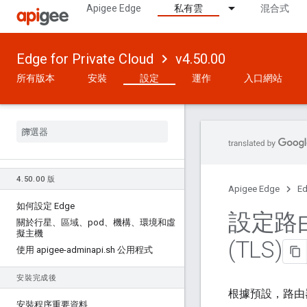
Apigee Edge
私有雲
混合式
Edge for Private Cloud
v4.50.00
所有版本
安裝
設定
運作
入口網站
4
.
50
.
00 版
Apigee Edge
Ed
如何設定 Edge
設定路
關於行星、區域、pod、機構、環境和虛
擬主機
(TLS)
使用 apigee-adminapi
.
sh 公用程式
安裝完成後
根據預設，路由
安裝程序重要資料