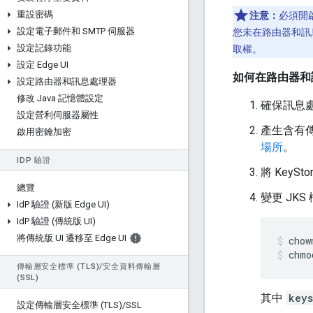
重設密碼
注意：
必須開啟
設定電子郵件和 SMTP 伺服器
您未在路由器和訊息
設定記錄功能
取權。
設定 Edge UI
如何在路由器和訊
設定路由器和訊息處理器
修改 Java 記憶體設定
確保訊息處
設定營利伺服器屬性
產生含有傳輸
啟用密鑰加密
場所
。
ID
P 驗證
將 Key
總覽
變更 JK
Id
P 驗證 (新版 Edge UI)
Id
P 驗證 (傳統版 UI)
將傳統版 UI 遷移至 Edge UI
chmo
傳輸層安全標準 (TLS)
/
安全資料傳輸層
(SSL)
其中
keys
設定傳輸層安全標準 (TLS)
/
SSL