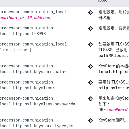
processor-communication_local.

選用設定。用於
ocalhost_or_IP_address
冊名稱
processor-communication.

選用設定。要監聽
local.http.port=8998
processor-communication_local.

如要啟用 TLS/
false | true ]
TLS/SSL 已
path
local
.
並
processor-communication.

KeyStore 的本
local.http.ssl.keystore.path=
local
.
http
.
s
processor-communication.

要用於 TLS/SS
local.http.ssl.keyalias=
http
.
ssl=tru
processor-communication.

用來加密 KeyS
local.http.ssl.keyalias.password=
如下：
OBF:
obsPword
processor-communication.

KeyStore 類型
local.http.ssl.keystore.type=jks