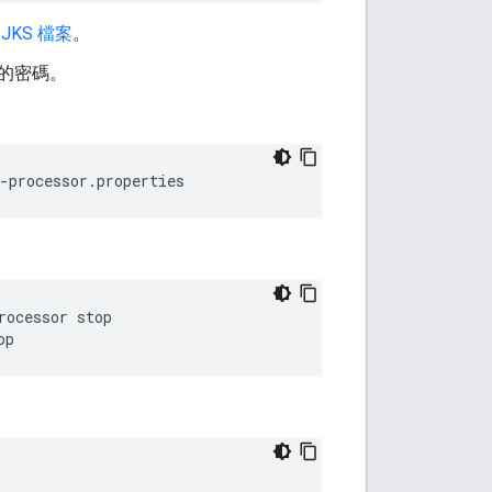
JKS 檔案
。
的密碼。
-processor.properties
op