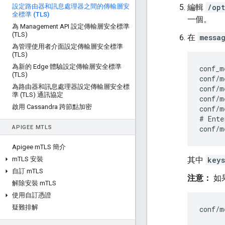
設定路由器和訊息處理器之間的傳輸層安
編輯
/opt
全標準 (TLS)
一個。
為 Management API 設定傳輸層安全標準
(TLS)
在
messa
為管理使用者介面設定傳輸層安全標準
(TLS)
為新的 Edge 體驗設定傳輸層安全標準
conf_m
(TLS)
conf/m
為路由器和訊息處理器設定傳輸層安全標
conf/m
準 (TLS) 通訊協定
conf/m
啟用 Cassandra 跨節點加密
conf/m
# Ente
APIGEE M
TLS
conf/m
Apigee m
TLS 簡介
m
TLS 安裝
其中
keys
自訂 m
TLS
注意：
如
解除安裝 m
TLS
使用自訂憑證
疑難排解
conf/m