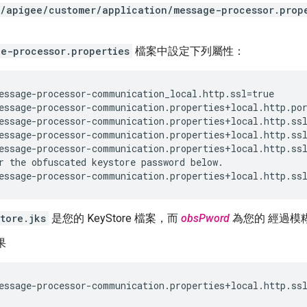
/apigee/customer/application/message-processor.prop
ge-processor.properties
檔案中設定下列屬性：
essage-processor-communication_local.http.ssl=true

essage-processor-communication.properties+local.http.por
essage-processor-communication.properties+local.http.ssl
essage-processor-communication.properties+local.http.ssl
essage-processor-communication.properties+local.http.ssl
r the obfuscated keystore password below.

essage-processor-communication.properties+local.http.ss
tore.jks
是您的 KeyStore 檔案，而
obsPword
為您的 經過模糊處理
果
essage-processor-communication.properties+local.http.ssl