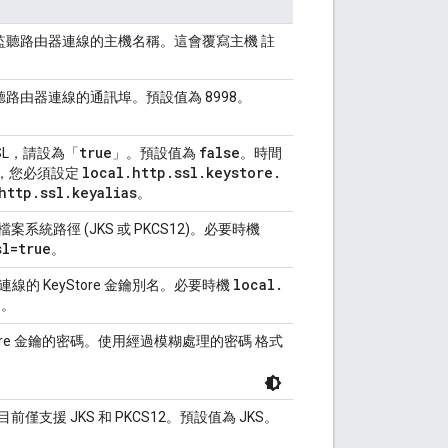
監聽路由器連線的主機名稱。這會覆寫主機 註
路由器連線的通訊埠。預設值為 8998。
true
false
SSL，請設為「
」。預設值為
。時間
local
.
http
.
ssl
.
keystore
.
啟用，您必須設定
http
.
ssl
.
keyalias
。
機檔案系統路徑 (JKS 或 PKCS12)。必要時機
sl=true
。
local
.
L 連線的 KeyStore 金鑰別名。必要時機
e
。
tore 金鑰的密碼。使用經過模糊處理的密碼 格式
。目前僅支援 JKS 和 PKCS12。預設值為 JKS。