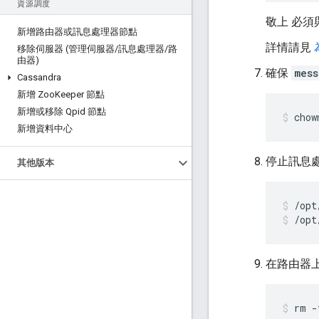
資源調度
敬上 必須
新增路由器或訊息處理器節點
詳情請見
移除伺服器 (管理伺服器
/
訊息處理器
/
路
由器)
確保
mess
Cassandra
新增 Zoo
Keeper 節點
新增或移除 Qpid 節點
chow
新增資料中心
停止訊息
其他版本
/opt
在路由器
rm -