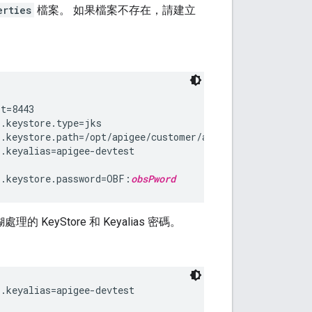
erties
檔案。 如果檔案不存在，請建立
t=8443

.keystore.type=jks

.keystore.path=/opt/apigee/customer/application/keystore
.keyalias=apigee-devtest

l.keystore.password=OBF:
obsPword
的 KeyStore 和 Keyalias 密碼。
.keyalias=apigee-devtest