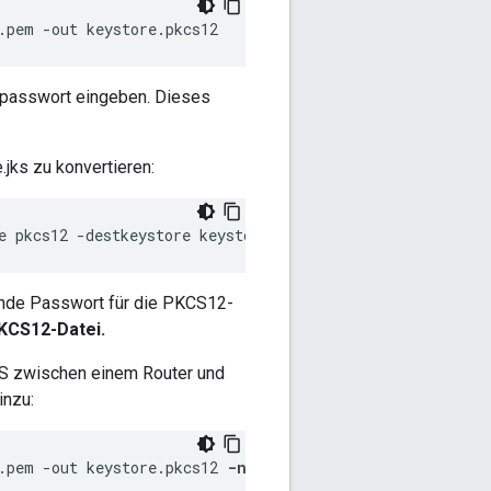
.pem -out keystore.pkcs12
rtpasswort eingeben. Dieses
jks zu konvertieren:
e pkcs12 -destkeystore keystore.jks -deststoretype jks
ende Passwort für die PKCS12-
PKCS12-Datei.
LS zwischen einem Router und
inzu:
.pem -out keystore.pkcs12 
-name devtest