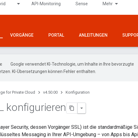
rid
API-Monitoring
Sense
Mehr
VORGÄNGE
PORTAL
ANLEITUNGEN
SUPPO
Google verwendet KI-Technologie, um Inhalte in Ihre bevorzugte
tzen. KI-Übersetzungen können Fehler enthalten.
ge for Private Cloud
v4.50.00
Konfiguration
L konfigurieren
ayer Security, dessen Vorgänger SSL) ist die standardmäßige Si
hlüsseltes Messaging in Ihrer API-Umgebung – von Apps bis Ap