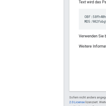
Text wird das P
OBF:58fh40h
MD5:902fobg
Verwenden Sie b
Weitere Informa
Sofern nicht anders angege
2.0 License
lizenziert. Wei