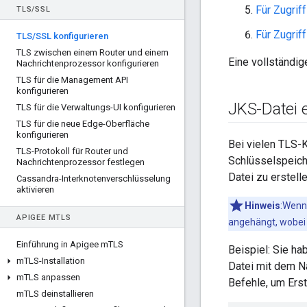
Für Zugrif
TLS
/
SSL
Für Zugrif
TLS
/
SSL konfigurieren
TLS zwischen einem Router und einem
Eine vollständig
Nachrichtenprozessor konfigurieren
TLS für die Management API
konfigurieren
JKS-Datei e
TLS für die Verwaltungs-UI konfigurieren
TLS für die neue Edge-Oberfläche
konfigurieren
Bei vielen TLS-K
TLS-Protokoll für Router und
Schlüsselspeiche
Nachrichtenprozessor festlegen
Datei zu erstel
Cassandra-Interknotenverschlüsselung
aktivieren
Hinweis
:Wenn 
APIGEE M
TLS
angehängt, wobei 
Einführung in Apigee m
TLS
Beispiel: Sie h
m
TLS-Installation
Datei mit dem N
m
TLS anpassen
Befehle, um Ers
m
TLS deinstallieren