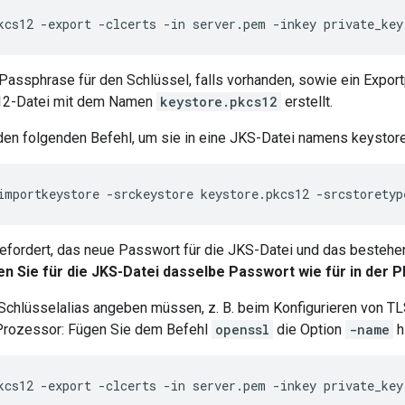
kcs12 -export -clcerts -in server.pem -inkey private_key
Passphrase für den Schlüssel, falls vorhanden, sowie ein Expo
12-Datei mit dem Namen
keystore.pkcs12
erstellt.
en folgenden Befehl, um sie in eine JKS-Datei namens keystore.
importkeystore -srckeystore keystore.pkcs12 -srcstoretyp
efordert, das neue Passwort für die JKS-Datei und das besteh
 Sie für die JKS-Datei dasselbe Passwort wie für in der 
Schlüsselalias angeben müssen, z. B. beim Konfigurieren von T
 Prozessor: Fügen Sie dem Befehl
openssl
die Option
-name
h
kcs12 -export -clcerts -in server.pem -inkey private_key