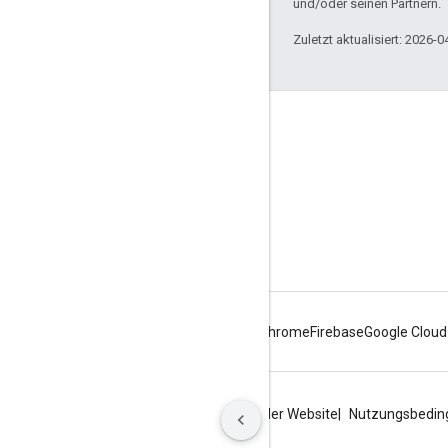
und/oder seinen Partnern.
Zuletzt aktualisiert: 2026-0
Über Apigee
We're part of Google
Events
Partner
E-Books und Webcasts
Android
Chrome
Firebase
Google Cloud
Datenschutz
Nutzungsbedingungen der Website
Nutzungsbedin