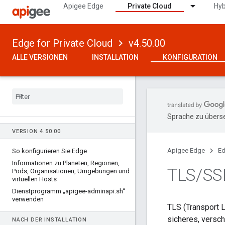
Apigee Edge
Private Cloud
Hyb
Edge for Private Cloud
v4.50.00
ALLE VERSIONEN
INSTALLATION
KONFIGURATION
Sprache zu überse
VERSION 4
.
50
.
00
Apigee Edge
Ed
So konfigurieren Sie Edge
Informationen zu Planeten
,
Regionen
,
TLS
/
SS
Pods
,
Organisationen
,
Umgebungen und
virtuellen Hosts
Dienstprogramm „apigee-adminapi
.
sh“
verwenden
TLS (Transport L
sicheres, versc
NACH DER INSTALLATION