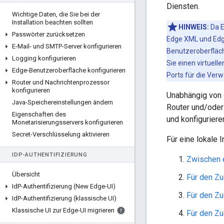
Diensten.
Wichtige Daten
,
die Sie bei der
Installation beachten sollten
HINWEIS:
Da E
Passwörter zurücksetzen
Edge XML und Edge
E-Mail- und SMTP-Server konfigurieren
Benutzeroberfläch
Logging konfigurieren
Sie einen virtuell
Edge-Benutzeroberfläche konfigurieren
Ports für die Verw
Router und Nachrichtenprozessor
konfigurieren
Unabhängig von 
Java-Speichereinstellungen ändern
Router und/oder 
Eigenschaften des
und konfigurier
Monetarisierungsservers konfigurieren
Secret-Verschlüsselung aktivieren
Für eine lokale 
ID
P-AUTHENTIFIZIERUNG
Zwischen e
Übersicht
Für den Zu
Id
P-Authentifizierung (New Edge-UI)
Für den Z
Id
P-Authentifizierung (klassische UI)
Klassische UI zur Edge-UI migrieren
Für den Zu