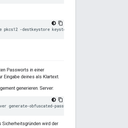
e pkcs12 -destkeystore keystore.jks -deststoretype jks 
ten Passworts in einer
ur Eingabe deines als Klartext.
gement generieren. Server:
ver generate-obfuscated-password
s Sicherheitsgründen wird der