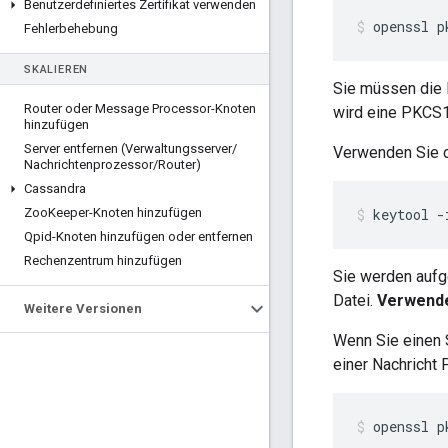
Benutzerdefiniertes Zertifikat verwenden
openssl p
Fehlerbehebung
SKALIEREN
Sie müssen die 
Router oder Message Processor-Knoten
wird eine PKCS
hinzufügen
Server entfernen (Verwaltungsserver
/
Verwenden Sie d
Nachrichtenprozessor
/
Router)
Cassandra
Zoo
Keeper-Knoten hinzufügen
keytool -
Qpid-Knoten hinzufügen oder entfernen
Rechenzentrum hinzufügen
Sie werden aufg
Datei.
Verwenden
Weitere Versionen
Wenn Sie einen 
einer Nachricht
openssl p