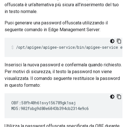
offuscata è un'alternativa più sicura all'inserimento del tuo
in testo normale.
Puoi generare una password offuscata utilizzando il
seguente comando in Edge Management Server:
/opt/apigee/apigee-service/bin/apigee-service ed
Inserisci la nuova password e confermala quando richiesto.
Per motivi di sicurezza, il testo la password non viene
visualizzata. Il comando seguente restituisce la password
in questo formato:
OBF:58fh40h61svy156789gk1saj

MD5:902fobg9d80e6043b394cb2314e9c6
Utilizza la password offuscata specificata da OBF durante