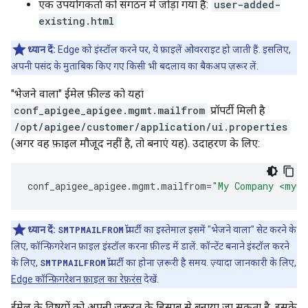
एक उपयोगकर्ता को संगठन में जोड़ा गया है:
user-added-
existing.html
ध्यान दें:
Edge को इंस्टॉल करने पर, ये फ़ाइलें ओवरराइट हो जाती हैं. इसलिए,
अपनी पसंद के मुताबिक किए गए किसी भी बदलाव का बैकअप ज़रूर लें.
"भेजने वाला" ईमेल फ़ील्ड को यहां
conf_apigee_apigee.mgmt.mailfrom
प्रॉपर्टी मिली है
/opt/apigee/customer/application/ui.properties
(अगर वह फ़ाइल मौजूद नहीं है, तो बनाएं यह). उदाहरण के लिए:
conf_apigee_apigee
.
mgmt
.
mailfrom
=
"My Company <myCo
ध्यान दें:
SMTPMAILFROM
प्रॉपर्टी का इस्तेमाल इसमें "भेजने वाला" सेट करने के
लिए, कॉन्फ़िगरेशन फ़ाइल इंस्टॉल करना फ़ील्ड में डालें. कॉन्टेंट बनाने इंस्टॉल करने
के लिए,
SMTPMAILFROM
प्रॉपर्टी का होना ज़रूरी है समय. ज़्यादा जानकारी के लिए,
Edge कॉन्फ़िगरेशन फ़ाइल का रेफ़रंस
देखें.
ईमेल के विषयों को अपनी ज़रूरत के हिसाब से बनाया जा सकता है. इसके