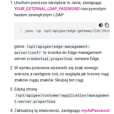
Uruchom poniższe narzędzie w Javie, zastępując
YOUR_EXTERNAL_LDAP_PASSWORD
rzeczywistym
hasłem zewnętrznym LDAP:
java -cp /opt/apigee/edge-gateway/lib/third
gdzie
/opt/apigee/edge-management-
server/conf/
to ścieżka do Edge-management-
server
credential.properties
serwera Edge.
W wyniku polecenia wyświetli się znak nowego
wiersza, a następnie coś, co wygląda jak losowy ciąg
znaków ciągu znaków. Skopiuj ten ciąg.
Edytuj stronę
/opt/apigee/customer/application/managemen
t-server.properties
Zaktualizuj tę właściwość, zastępując
myAdPassword