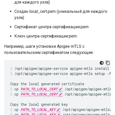
для каждого узла)
Создан local_cert.pem (уникальный для каждого
узла)
Сертификат центра сертификации.pem
Ключ центра сертификации.pem
Например, шаги установки Apigee mTLS с
пользовательским сертификатом следующие:
/opt/apigee/apigee-service apigee-mtls setup -f 
cp 
PATH_TO_LOCAL_CERT
 /opt/apigee/apigee-mtls/
cp 
PATH_TO_LOCAL_CERT
 /opt/apigee/apigee-mtls/
cp 
PATH_TO_LOCAL_KEY
 /opt/apigee/apigee-mtls/c
cp 
PATH_TO_LOCAL_KEY
 /opt/apigee/apigee-mtls/s