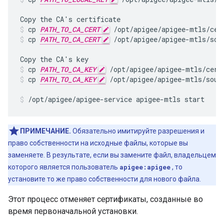
cp 
PATH_TO_CA_CERT
 /opt/apigee/apigee-mtls/cer
cp 
PATH_TO_CA_CERT
 /opt/apigee/apigee-mtls/sou
cp 
PATH_TO_CA_KEY
 /opt/apigee/apigee-mtls/cert
cp 
PATH_TO_CA_KEY
 /opt/apigee/apigee-mtls/sour
/opt/apigee/apigee-service apigee-mtls start
ПРИМЕЧАНИЕ.
Обязательно имитируйте разрешения и
право собственности на исходные файлы, которые вы
заменяете. В результате, если вы замените файл, владельцем
которого является пользователь
apigee:apigee
, то
установите то же право собственности для нового файла.
Этот процесс отменяет сертификаты, созданные во
время первоначальной установки.