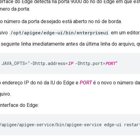
terface do Edge detecta na porta 9000 do nó do Edge em que est
úmero da porta:
 o número da porta desejado está aberto no nó de borda.
uivo
/opt/apigee/edge-ui/bin/enterpriseui
em um editor
 seguinte linha imediatamente antes da última linha do arquivo, 
 JAVA_OPTS="-Dhttp.address=
IP
 -Dhttp.port=
PORT
"
 endereço IP do nó da IU do Edge e
PORT
é o novo o número da 
quivo.
 interface do Edge:
/apigee/apigee-service/bin/apigee-service edge-ui restar