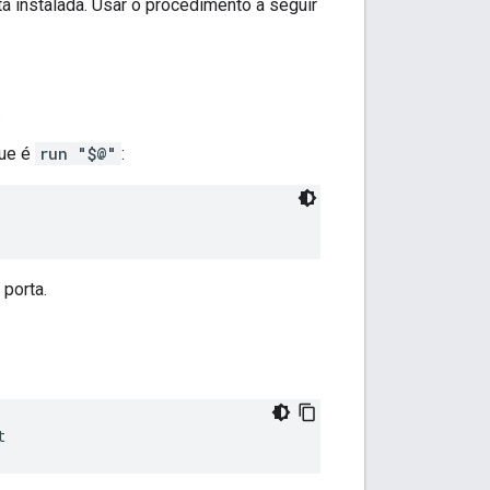
á instalada. Usar o procedimento a seguir
.
que é
run "$@"
:
porta.
t