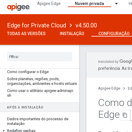
Apigee Edge
Nuvem privada
H
Edge for Private Cloud
v4.50.00
TODAS AS VERSÕES
INSTALAÇÃO
CONFIGURAÇÃO
VERSÃO 4
.
50
.
00
preferência. As t
Como configurar o Edge
Sobre planetas
,
regiões
,
pods
,
organizações
,
ambientes e hosts virtuais
Apigee Edge
Ed
Como usar o utilitário apigee-adminapi
.
sh
Como de
APÓS A INSTALAÇÃO
Edge
Dados importantes do processo de
instalação
Redefinir senhas