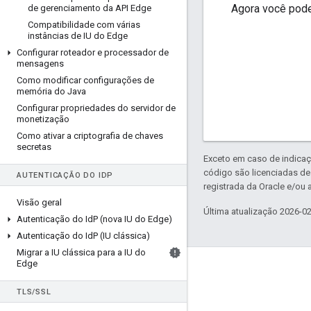
Agora você pode
de gerenciamento da API Edge
Compatibilidade com várias
instâncias de IU do Edge
Configurar roteador e processador de
mensagens
Como modificar configurações de
memória do Java
Configurar propriedades do servidor de
monetização
Como ativar a criptografia de chaves
secretas
Exceto em caso de indicaç
código são licenciadas d
AUTENTICAÇÃO DO ID
P
registrada da Oracle e/ou a
Visão geral
Última atualização 2026-0
Autenticação do Id
P (nova IU do Edge)
Autenticação do Id
P (IU clássica)
Migrar a IU clássica para a IU do
Edge
Sobre a Apigee
We're part of Google
TLS
/
SSL