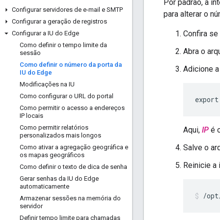
Por padrão, a in
Configurar servidores de e-mail e SMTP
para alterar o n
Configurar a geração de registros
Confira se
Configurar a IU do Edge
Como definir o tempo limite da
Abra o arq
sessão
Como definir o número da porta da
Adicione a
IU do Edge
Modificações na IU
Como configurar o URL do portal
export
Como permitir o acesso a endereços
IP locais
Como permitir relatórios
Aqui,
IP
é o
personalizados mais longos
Salve o ar
Como ativar a agregação geográfica e
os mapas geográficos
Reinicie a
Como definir o texto de dica de senha
Gerar senhas da IU do Edge
automaticamente
/opt
Armazenar sessões na memória do
servidor
Definir tempo limite para chamadas