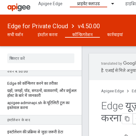
Apigee Edge
प्राइवेट क्लाउड
हाइब्रि
Edge for Private Cloud
v4.50.00
सभी वर्शन
इंस्टॉल करना
कॉन्फ़िगरेशन
कार्रवाइयां
है. एआई से मिले अनुवाद
वर्शन 4
.
50
.
00
Edge को कॉन्फ़िगर करने का तरीका
ग्रहों
,
जगहों
,
पॉड
,
संगठनों
,
वातावरणों
,
और वर्चुअल
Apigee Edge
Ed
होस्ट के बारे में जानकारी
Edge यूज
apigee-adminapi
.
sh के यूटिलिटी टूल का
इस्तेमाल करना
करना
इंस्टॉलेशन के बाद
इंस्टॉलेशन की प्रक्रिया से जुड़ा ज़रूरी डेटा