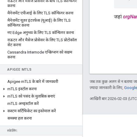
राऊटर और मैसेज प्रोसेसर के बीच TLS कॉन्फ़िगर
करना
मैनेजमेंट एपीआई के लिए TLS कॉन्फ़िगर करना
जहां
orgNa
मैनेजमेंट यूज़र इंटरफ़ेस (यूआई) के लिए TLS
कॉन्फ़िगर करना
नए Edge अनुभव के लिए TLS कॉन्फ़िगर करना
राऊटर और मैसेज प्रोसेसर के लिए TLS प्रोटोकॉल
सेट करना
Cassandra Internode एन्क्रिप्शन को सक्षम
करना
APIGEE M
TLS
Apigee m
TLS के बारे में जानकारी
जब तक कुछ अलग से न बताया जाए
ज़्यादा जानकारी के लिए,
Google 
m
TLS इंस्टॉल करना
m
TLS को पसंद के मुताबिक बनाएं
आखिरी बार 2026-02-03 (UTC)
m
TLS अनइंस्टॉल करें
कस्टम सर्टिफ़िकेट का इस्तेमाल करें
समस्या हल करना
Apigee के बारे में
स्केलिंग:
We're part of Google