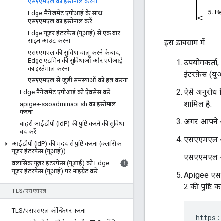
एसएएमएल का इस्तेमाल करना
Edge मैनेजमेंट एपीआई के साथ
एसएएमएल का इस्तेमाल करें
Edge यूज़र इंटरफ़ेस (यूआई) से एक बार
साइन आउट करना
इस डायग्राम में:
एसएएमएल की सुविधा चालू करने के बाद
,
Edge एडमिन की सुविधाओं और एपीआई
उपयोगकर्ता,
का इस्तेमाल करना
इंटरफ़ेस (य
एसएएमएल से जुड़ी समस्याओं को हल करना
ऐसे अनुरोध 
Edge मैनेजमेंट एपीआई को ऐक्सेस करें
शामिल है.
apigee-ssoadminapi
.
sh का इस्तेमाल
करना
अगर आपने आई
बाहरी आईडीपी (Id
P) की पुष्टि करने की सुविधा
बंद करें
एसएएमएल आईड
आईडीपी (Id
P) की मदद से पुष्टि करना (क्लासिक
यूज़र इंटरफ़ेस (यूआई))
एसएएमएल आई
क्लासिक यूज़र इंटरफ़ेस (यूआई) को Edge
यूज़र इंटरफ़ेस (यूआई) पर माइग्रेट करें
Apigee एसएस
2 की पुष्टि 
TLS
/
एसएसएल
TLS
/
एसएसएल कॉन्फ़िगर करना
https: