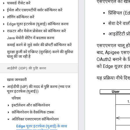
एसएएमएल की खास बात
पासवर्ड रीसेट करें
ईमेल और एसएमटीपी सर्वर कॉन्फ़िगर करें
प्रिंसिपल (E
लॉगिंग कॉन्फ़िगर करें
सेवा देने 
Edge यूज़र इंटरफ़ेस (यूआई) कॉन्फ़िगर करना
राऊटर और मैसेज प्रोसेसर को कॉन्फ़िगर करें
आइडेंटिटी प
Java मेमोरी सेटिंग में बदलाव करना
कमाई करने से जुड़े सर्वर की प्रॉपर्टी कॉन्फ़िगर करें
एसएएमएल चालू होने
सुरक्षा कुंजी को एन्क्रिप्ट (सुरक्षित) करने की सुविधा
बाद, Apigee एसएस
चालू की जा रही है
OAuth2 बनाने के लि
को Edge यूज़र इंटर
आईडीपी (ID
P) की पुष्टि करना
यह प्रक्रिया नीचे दि
खास जानकारी
आईडीपी (Id
P) की मदद से पुष्टि करना (नया एज
यूज़र इंटरफ़ेस (यूआई))
परिचय
इंस्टॉलेशन और कॉन्फ़िगरेशन
कॉन्फ़िगरेशन के वैकल्पिक टास्क
अतिरिक्त एसएएमएल कॉन्फ़िगरेशन
Edge यूज़र इंटरफ़ेस (यूआई) के साथ