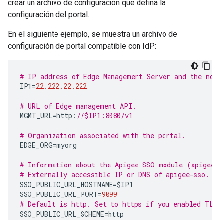
crear un archivo de configuración que defina la
configuración del portal.
En el siguiente ejemplo, se muestra un archivo de
configuración de portal compatible con IdP:
# IP address of Edge Management Server and the nod
IP1
=
22.222.22.222
# URL of Edge management API.
MGMT_URL
=
http
:
//$IP1:8080/v1
# Organization associated with the portal.
EDGE_ORG
=
myorg
# Information about the Apigee SSO module (apigee-
# Externally accessible IP or DNS of apigee-sso.
SSO_PUBLIC_URL_HOSTNAME
=
$IP1
SSO_PUBLIC_URL_PORT
=
9099
# Default is http. Set to https if you enabled TLS
SSO_PUBLIC_URL_SCHEME
=
http