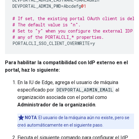
DEVPORTAL_ADMIN_PWD
=
Abcdefg
@1
# If set, the existing portal OAuth client is dele
# The default value is "n".
# Set to "y" when you configure the external IDP a
# any of the PORTALCLI_* properties.
PORTALCLI_SSO_CLIENT_OVERWRITE
=
y
Para habilitar la compatibilidad con IdP externo en el
portal, haz lo siguiente:
En la IU de Edge, agrega el usuario de máquina
especificado por
DEVPORTAL_ADMIN_EMAIL
al
organización asociada con el portal como
Administrador de la organización
.
NOTA
: El usuario de la máquina aún no existe, pero se
creó automáticamente en el siguiente paso.
Ejecuta el siguiente comando para configurar el IdP