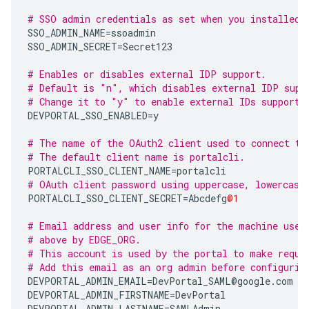
# SSO admin credentials as set when you installed 
SSO_ADMIN_NAME
=
ssoadmin
SSO_ADMIN_SECRET
=
Secret123
# Enables or disables external IDP support.
# Default is "n", which disables external IDP supp
# Change it to "y" to enable external IDs support.
DEVPORTAL_SSO_ENABLED
=
y
# The name of the OAuth2 client used to connect to
# The default client name is portalcli.
PORTALCLI_SSO_CLIENT_NAME
=
portalcli
# OAuth client password using uppercase, lowercase
PORTALCLI_SSO_CLIENT_SECRET
=
Abcdefg
@1
# Email address and user info for the machine user
# above by EDGE_ORG.
# This account is used by the portal to make reque
# Add this email as an org admin before configurin
DEVPORTAL_ADMIN_EMAIL
=
DevPortal_SAML
@
google
.
com
DEVPORTAL_ADMIN_FIRSTNAME
=
DevPortal
DEVPORTAL_ADMIN_LASTNAME
=
SAMLAdmin