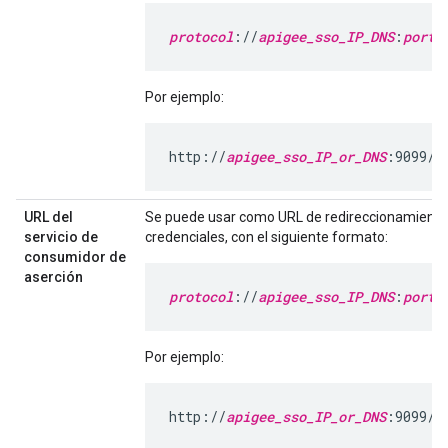
protocol
://
apigee_sso_IP_DNS
:
port
/
Por ejemplo:
http://
apigee_sso_IP_or_DNS
:9099/s
URL del
Se puede usar como URL de redireccionamiento d
servicio de
credenciales, con el siguiente formato:
consumidor de
aserción
protocol
://
apigee_sso_IP_DNS
:
port
/
Por ejemplo:
http://
apigee_sso_IP_or_DNS
:9099/s