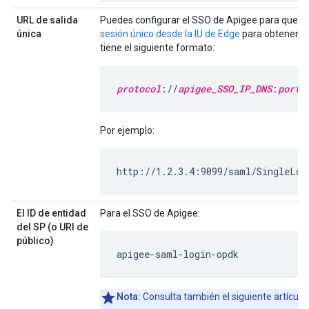
URL de salida
Puedes configurar el SSO de Apigee para que adm
única
sesión único desde la IU de Edge
para obtener má
tiene el siguiente formato:
protocol
://
apigee_SSO_IP_DNS
:
port
/
Por ejemplo:
http://1.2.3.4:9099/saml/SingleLog
El ID de entidad
Para el SSO de Apigee:
del SP (o URI de
público)
apigee-saml-login-opdk
Nota:
Consulta también el siguiente artículo