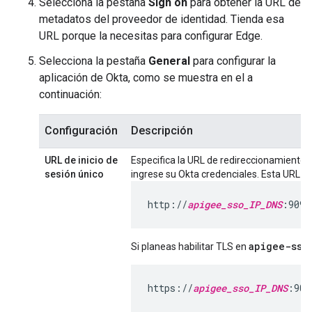
Selecciona la pestaña
Sign on
para obtener la URL de
metadatos del proveedor de identidad. Tienda esa
URL porque la necesitas para configurar Edge.
Selecciona la pestaña
General
para configurar la
aplicación de Okta, como se muestra en el a
continuación:
Configuración
Descripción
URL de inicio de
Especifica la URL de redireccionamiento 
sesión único
ingrese su Okta credenciales. Esta URL ti
http://
apigee_sso_IP_DNS
:9099
apigee-sso
Si planeas habilitar TLS en
https://
apigee_sso_IP_DNS
:909