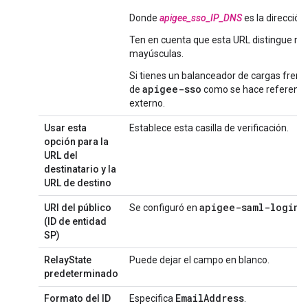
Donde
apigee_sso_IP_DNS
es la dirección
Ten en cuenta que esta URL distingue ma
mayúsculas.
Si tienes un balanceador de cargas frent
apigee-sso
de
como se hace referencia
externo.
Usar esta
Establece esta casilla de verificación.
opción para la
URL del
destinatario y la
URL de destino
apigee-saml-login-
URI del público
Se configuró en
(ID de entidad
SP)
RelayState
Puede dejar el campo en blanco.
predeterminado
Email
Address
Formato del ID
Especifica
.