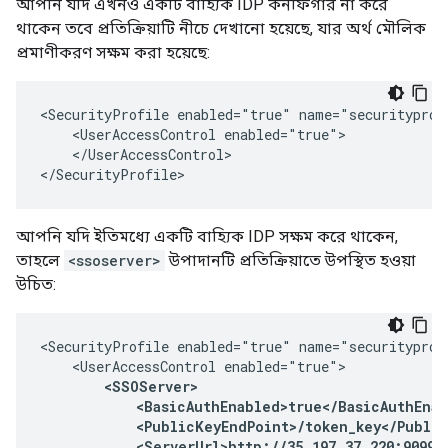
আপনি যদি এখনও একটি বাহ্যিক IDP কনফিগার না করে
থাকেন তবে প্রতিক্রিয়াটি নীচে দেখানো হয়েছে, যার অর্থ মৌলিক
প্রমাণীকরণ সক্ষম করা হয়েছে:
<SecurityProfile enabled="true" name="securityprofi
    <UserAccessControl enabled="true">

    </UserAccessControl>

</SecurityProfile>
আপনি যদি ইতিমধ্যে একটি বাহ্যিক IDP সক্ষম করে থাকেন,
তাহলে
<ssoserver>
উপাদানটি প্রতিক্রিয়াতে উপস্থিত হওয়া
উচিত:
<SecurityProfile enabled="true" name="securityprofi
    <UserAccessControl enabled="true">

<SSOServer>

            <BasicAuthEnabled>true</BasicAuthEnab
            <PublicKeyEndPoint>/token_key</Public
            <ServerUrl>http://35.197.37.220:9099</