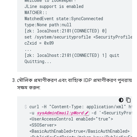
Welcome to ZooKeeper!

JLine support is enabled

WATCHER::

WatchedEvent state:SyncConnected

type:None path:null

[zk: localhost:2181(CONNECTED) 0]

set /system/securityprofile <SecurityProfile><
cZxid = 0x89

...

[zk: localhost:2181(CONNECTED) 1] quit

Quitting...
মৌলিক প্রমাণীকরণ এবং বাহ্যিক IDP প্রমাণীকরণ পুনরায়
সক্ষম করুন:
curl -H "Content-Type: application/xml" http
  -u 
sysAdminEmail:pWord
 -d '<SecurityProfi
  <UserAccessControl enabled="true">

  <SSOServer>

  <BasicAuthEnabled>true</BasicAuthEnabled>
