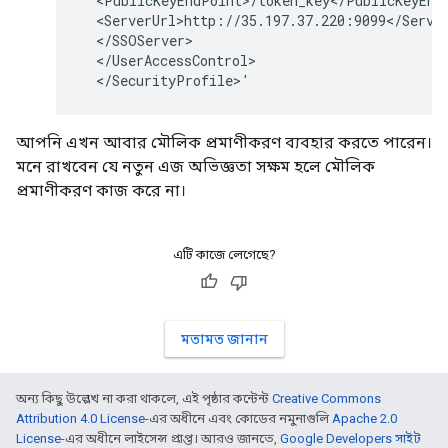
  <PublicKeyEndPoint>/token_key</PublicKeyEndP
  <ServerUrl>http://35.197.37.220:9099</Server
  </SSOServer>

  </UserAccessControl>

  </SecurityProfile>'
আপনি এখন আবার মৌলিক প্রমাণীকরণ ব্যবহার করতে পারেন।
মনে রাখবেন যে নতুন এজ অভিজ্ঞতা সক্ষম হলে মৌলিক
প্রমাণীকরণ কাজ করে না।
এটি কাজে লেগেছে?
মতামত জানান
অন্য কিছু উল্লেখ না করা থাকলে, এই পৃষ্ঠার কন্টেন্ট
Creative Commons
Attribution 4.0 License
-এর অধীনে এবং কোডের নমুনাগুলি
Apache 2.0
License
-এর অধীনে লাইসেন্স প্রাপ্ত। আরও জানতে,
Google Developers সাইট