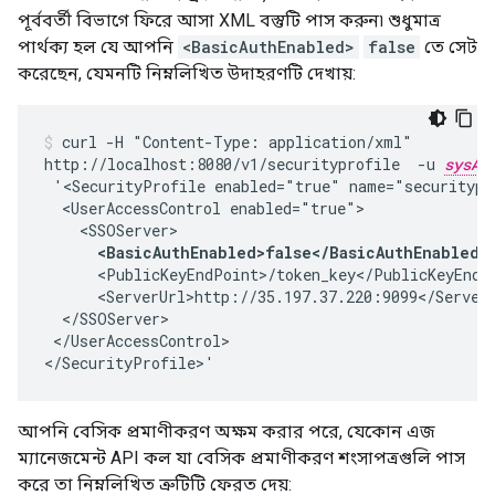
পূর্ববর্তী বিভাগে ফিরে আসা XML বস্তুটি পাস করুন৷ শুধুমাত্র
পার্থক্য হল যে আপনি
<BasicAuthEnabled>
false
তে সেট
করেছেন, যেমনটি নিম্নলিখিত উদাহরণটি দেখায়:
curl -H "Content-Type: application/xml"

http://localhost:8080/v1/securityprofile  -u 
sysAd
 '<SecurityProfile enabled="true" name="securitypro
  <UserAccessControl enabled="true">

    <SSOServer>

<BasicAuthEnabled>false</BasicAuthEnabled>
      <PublicKeyEndPoint>/token_key</PublicKeyEndPo
      <ServerUrl>http://35.197.37.220:9099</ServerU
  </SSOServer>

 </UserAccessControl>

</SecurityProfile>'
আপনি বেসিক প্রমাণীকরণ অক্ষম করার পরে, যেকোন এজ
ম্যানেজমেন্ট API কল যা বেসিক প্রমাণীকরণ শংসাপত্রগুলি পাস
করে তা নিম্নলিখিত ত্রুটিটি ফেরত দেয়: