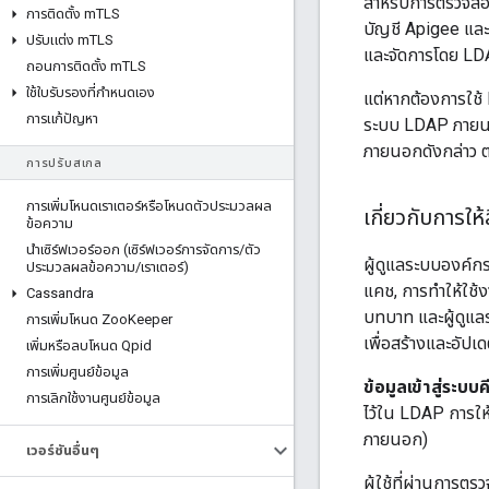
สำหรับการตรวจสอบส
การติดตั้ง m
TLS
บัญชี Apigee และตอ
ปรับแต่ง m
TLS
และจัดการโดย LD
ถอนการติดตั้ง m
TLS
ใช้ใบรับรองที่กําหนดเอง
แต่หากต้องการใช้ 
การแก้ปัญหา
ระบบ LDAP ภายนอ
ภายนอกดังกล่าว ตา
การปรับสเกล
การเพิ่มโหนดเราเตอร์หรือโหนดตัวประมวลผล
เกี่ยวกับการให้ส
ข้อความ
นําเซิร์ฟเวอร์ออก (เซิร์ฟเวอร์การจัดการ
/
ตัว
ผู้ดูแลระบบองค์กร 
ประมวลผลข้อความ
/
เราเตอร์)
แคช, การทำให้ใช้ง
Cassandra
บทบาท และผู้ดูแลร
การเพิ่มโหนด Zoo
Keeper
เพื่อสร้างและอัปเ
เพิ่มหรือลบโหนด Qpid
การเพิ่มศูนย์ข้อมูล
ข้อมูลเข้าสู่ระบบ
การเลิกใช้งานศูนย์ข้อมูล
ไว้ใน LDAP การให
ภายนอก)
เวอร์ชันอื่นๆ
ผู้ใช้ที่ผ่านการต