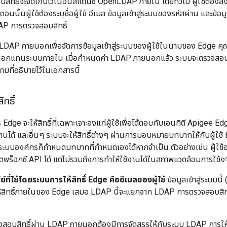
ิทธิ์จะจัดเก็บไว้ในอินสแตนซ์ OpenLDAP ภายใน โดยทั่วไป ผู้ใช้ต้องลง
นนั้นผู้ใช้ต้องระบุชื่อผู้ใช้ อีเมล ข้อมูลเข้าสู่ระบบของรหัสผ่าน และข้อมู
AP การตรวจสอบสิทธิ์
LDAP ภายนอกเพื่อจัดการข้อมูลเข้าสู่ระบบของผู้ใช้ในนามของ Edge คุณจ
กแทนระบบภายใน เมื่อกำหนดค่า LDAP ภายนอกแล้ว ระบบจะตรวจสอบข้อมู
มที่อธิบายไว้ในเอกสารนี้
ิทธิ์
Edge จะให้สิทธิ์ที่เฉพาะเจาะจงแก่ผู้ใช้เพื่อโต้ตอบกับเอนทิตี Apigee Edg
านได้ และอื่นๆ ระบบจะให้สิทธิ์ต่างๆ ผ่านการมอบหมายบทบาทให้กับผู้ใช้
ะบบองค์กรก็กำหนดบทบาทที่กำหนดเองได้หากจำเป็น ตัวอย่างเช่น ผู้ใช้อา
ดตพร็อกซี API ได้ แต่ไม่รวมถึงการทำให้ใช้งานได้ในสภาพแวดล้อมการใช้ง
คีย์ที่ใช้โดยระบบการให้สิทธิ์ Edge คืออีเมลของผู้ใช้
ข้อมูลเข้าสู่ระบบนี
้สิทธิ์ภายในของ Edge เสมอ LDAP นี้จะแยกจาก LDAP การตรวจสอบสิทธิ์
รวจสอบสิทธิ์ผ่าน LDAP ภายนอกต้องมีการจัดสรรให้กับระบบ LDAP การให้ส