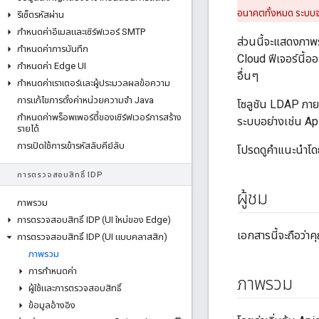
อนาคตทั้งหมด ระบบจะ
รีเซ็ตรหัสผ่าน
กําหนดค่าอีเมลและเซิร์ฟเวอร์ SMTP
ส่วนนี้จะแสดงภาพร
กําหนดค่าการบันทึก
Cloud ฟีเจอร์นี้
กําหนดค่า Edge UI
อื่นๆ
กําหนดค่าเราเตอร์และผู้ประมวลผลข้อความ
การแก้ไขการตั้งค่าหน่วยความจํา Java
โซลูชัน LDAP ภาย
กําหนดค่าพร็อพเพอร์ตี้ของเซิร์ฟเวอร์การสร้าง
ระบบอย่างเช่น Api
รายได้
การเปิดใช้การเข้ารหัสลับคีย์ลับ
โปรดดูคำแนะนำโดย
การตรวจสอบสิทธิ์ IDP
ผู้ชม
ภาพรวม
การตรวจสอบสิทธิ์ IDP (UI ใหม่ของ Edge)
เอกสารนี้จะถือว่
การตรวจสอบสิทธิ์ IDP (UI แบบคลาสสิก)
ภาพรวม
การกำหนดค่า
ภาพรวม
ผู้ใช้และการตรวจสอบสิทธิ์
ข้อมูลอ้างอิง