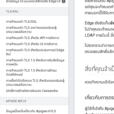
โดยค่าเริ่มต้น Ap
ย้ายข้อมูล UI แบบคลาสสิกไปยัง Edge UI
แต่คุณจะกำหนดค่า
TLS
/
SSL
ภายนอกนี้ได้รับกา
การกําหนดค่า TLS
/
SSL
Edge ยังจัดเก็บ
ข้
การกําหนดค่า TLS ระหว่างเราเตอร์และผู้
ไม่ว่าคุณจะกำหนดค
ประมวลผลข้อความ
LDAP ภายในนี้ ขั้
การกําหนดค่า TLS สําหรับ API การจัดการ
การกําหนดค่า TLS สําหรับ UI การจัดการ
โปรดทราบว่า
การตร
การกําหนดค่า TLS สําหรับประสบการณ์ Edge
ตรวจสอบสิทธิ์แล้
ใหม่
การกําหนดค่า TLS 1
.
3 สําหรับการรับส่งข้อมูล
ทางเหนือ
สิ่งที่คุณจำ
การกําหนดค่า TLS 1
.
3 สําหรับการเข้าชม
Southboud
การตั้งค่าโปรโตคอล TLS สําหรับเราเตอร์และผู้
ควรทำความเข้าใจคว
ประมวลผลข้อความ
เปิดใช้การเข้ารหัสภายในของ Cassandra
เกี่ยวกับการตร
APIGEE M
TLS
ผู้ใช้ที่เข้าถึง A
ข้อมูลเบื้องต้นเกี่ยวกับ Apigee m
TLS