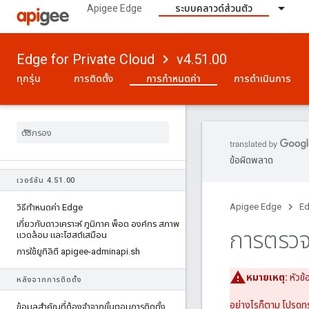
Apigee Edge
ระบบคลาวด์ส่วนตัว
Edge for Private Cloud
v4.51.00
ทุกรุ่น
การติดตั้ง
การกำหนดค่า
การดำเนินการ
ข้อผิดพลาด
เวอร์ชัน 4
.
51
.
00
Apigee Edge
Ed
วิธีกําหนดค่า Edge
เกี่ยวกับดาวเคราะห์ ภูมิภาค พ็อด องค์กร สภาพ
การตรวจ
แวดล้อม และโฮสต์เสมือน
การใช้ยูทิลิตี apigee-adminapi
.
sh
หมายเหตุ:
หัวข้
หลังจากการติดตั้ง
อย่างไรก็ตาม โปรดทรา
ข้อมูลสําคัญที่ต้องจําจากขั้นตอนการติดตั้ง