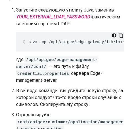
Запустите следующую утилиту Java, заменив
YOUR_EXTERNAL_LDAP_PASSWORD
фактическим
внешним паролем LDAP:
java -cp /opt/apigee/edge-gateway/lib/third
где
/opt/apigee/edge-management-
server/conf/
— это путь к файлу
credential.properties
сервера Edge-
management-server.
В выводе команды вы увидите новую строку, за
которой следует что-то вроде строки случайных
символов. Скопируйте эту строку.
Отредактируйте
/opt/apigee/customer/application/managemen
t-server.properties
.