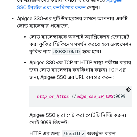
বৈশিষ্ট্যগুলি সেট করার বিষয়ে আরও জানতে
Apigee
SSO ইনস্টল এবং কনফিগার করুন
দেখুন।
Apigee SSO-এর দুটি উদাহরণের সামনে আপনার একটি
লোড ব্যালেন্সার প্রয়োজন:
লোড ব্যালেন্সারকে অবশ্যই অ্যাপ্লিকেশন জেনারেট
করা কুকির স্টিকিনেস সমর্থন করতে হবে এবং সেশন
কুকির নাম
JSESSIONID
হতে হবে।
Apigee SSO-তে TCP বা HTTP স্বাস্থ্য পরীক্ষা করার
জন্য লোড ব্যালেন্সার কনফিগার করুন। TCP এর
জন্য, Apigee SSO এর URL ব্যবহার করুন:
http_or_https
://
edge_sso_IP_DNS
:9099
Apigee SSO দ্বারা সেট করা পোর্টটি নির্দিষ্ট করুন।
পোর্ট 9099 ডিফল্ট।
HTTP এর জন্য,
/healthz
অন্তর্ভুক্ত করুন: