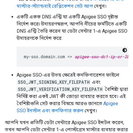
মাস্টার-স্ট্যান্ডবাই রেপ্লিকেশন সেট আপ
দেখুন।
একটি একক DNS এন্ট্রি যা একটি Apigee SSO দৃষ্টান্ত
নির্দেশ করে৷ উদাহরণস্বরূপ, আপনি নীচের ফর্মটিতে একটি
DNS এন্ট্রি তৈরি করেন যা ডেটা সেন্টার 1-এ Apigee SSO
উদাহরণকে নির্দেশ করে:
my-sso.domain.com => 
apigee-sso-dc1-ip-or-lb
Apigee SSO-এর উভয় ক্ষেত্রেই কনফিগারেশন ফাইলে
SSO_JWT_SIGNING_KEY_FILEPATH
এবং
SSO_JWT_VERIFICATION_KEY_FILEPATH
বৈশিষ্ট্য দ্বারা
নির্দিষ্ট করা একই JWT কী জোড়া ব্যবহার করতে হবে। এই
বৈশিষ্ট্যগুলি সেট করার বিষয়ে আরও জানতে
Apigee
SSO ইনস্টল এবং কনফিগার করুন
দেখুন।
আপনি যখন প্রতিটি ডেটা সেন্টারে Apigee SSO ইন্সটল করেন,
তখন আপনি ডেটা সেন্টার 1-এ পোস্টগ্রেস মাস্টার ব্যবহার করার