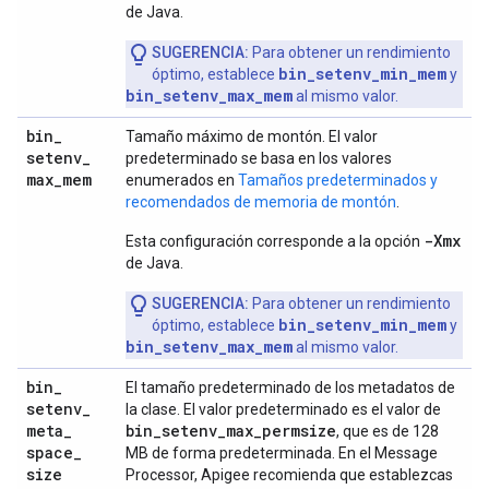
de Java.
SUGERENCIA:
Para obtener un rendimiento
bin_setenv_min_mem
óptimo, establece
y
bin_setenv_max_mem
al mismo valor.
bin
_
Tamaño máximo de montón. El valor
setenv
_
predeterminado se basa en los valores
max
_
mem
enumerados en
Tamaños predeterminados y
recomendados de memoria de montón
.
-Xmx
Esta configuración corresponde a la opción
de Java.
SUGERENCIA:
Para obtener un rendimiento
bin_setenv_min_mem
óptimo, establece
y
bin_setenv_max_mem
al mismo valor.
bin
_
El tamaño predeterminado de los metadatos de
setenv
_
la clase. El valor predeterminado es el valor de
meta
_
bin_setenv_max_permsize
, que es de 128
space
_
MB de forma predeterminada. En el Message
size
Processor, Apigee recomienda que establezcas