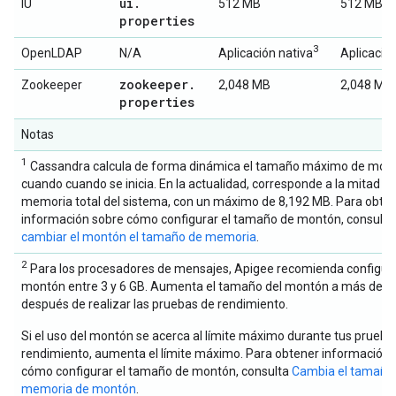
ui
.
IU
512 MB
512 MB
properties
3
OpenLDAP
N/A
Aplicación nativa
Aplicación
zookeeper
.
Zookeeper
2,048 MB
2,048 MB
properties
Notas
1
Cassandra calcula de forma dinámica el tamaño máximo de mon
cuando cuando se inicia. En la actualidad, corresponde a la mitad de
memoria total del sistema, con un máximo de 8,192 MB. Para obte
información sobre cómo configurar el tamaño de montón, consult
cambiar el montón el tamaño de memoria
.
2
Para los procesadores de mensajes, Apigee recomienda configura
montón entre 3 y 6 GB. Aumenta el tamaño del montón a más de 6 
después de realizar las pruebas de rendimiento.
Si el uso del montón se acerca al límite máximo durante tus prueba
rendimiento, aumenta el límite máximo. Para obtener información 
cómo configurar el tamaño de montón, consulta
Cambia el tamaño 
memoria de montón
.