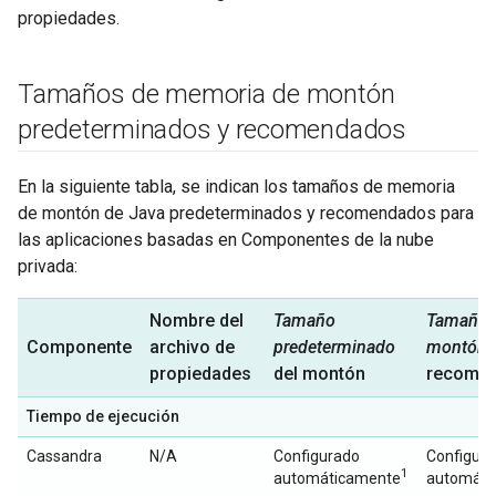
propiedades.
Tamaños de memoria de montón
predeterminados y recomendados
En la siguiente tabla, se indican los tamaños de memoria
de montón de Java predeterminados y recomendados para
las aplicaciones basadas en Componentes de la nube
privada:
Nombre del
Tamaño
Tamaño 
Componente
archivo de
predeterminado
montón
propiedades
del montón
recome
Tiempo de ejecución
Cassandra
N/A
Configurado
Configur
1
automáticamente
automáti