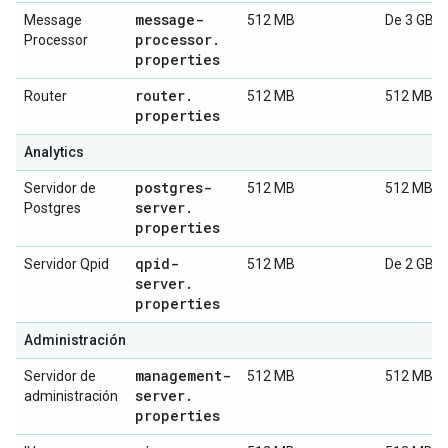
message-
Message
512 MB
De 3 GB a
processor
.
Processor
properties
router
.
Router
512 MB
512 MB
properties
Analytics
postgres-
Servidor de
512 MB
512 MB
server
.
Postgres
properties
qpid-
Servidor Qpid
512 MB
De 2 GB a
server
.
properties
Administración
management-
Servidor de
512 MB
512 MB
server
.
administración
properties