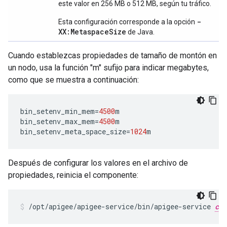
este valor en 256 MB o 512 MB, según tu tráfico.
-
Esta configuración corresponde a la opción
XX:MetaspaceSize
de Java.
Cuando establezcas propiedades de tamaño de montón en
un nodo, usa la función "m" sufijo para indicar megabytes,
como que se muestra a continuación:
bin_setenv_min_mem
=
4500
m
bin_setenv_max_mem
=
4500
m
bin_setenv_meta_space_size
=
1024
m
Después de configurar los valores en el archivo de
propiedades, reinicia el componente:
/opt/apigee/apigee-service/bin/apigee-service 
com