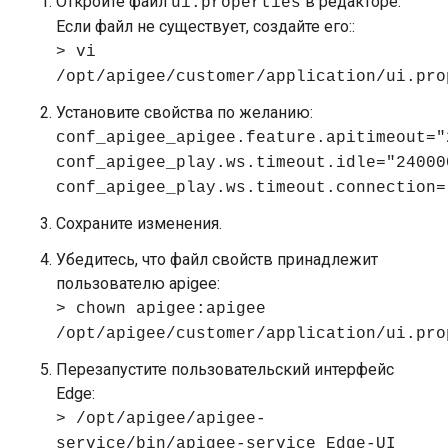
Откройте файл
в редакторе.
ui.properties
Если файл не существует, создайте его::
> vi
/opt/apigee/customer/application/ui.pro
Установите свойства по желанию:
conf_apigee_apigee.feature.apitimeout="
conf_apigee_play.ws.timeout.idle="24000
conf_apigee_play.ws.timeout.connection=
Сохраните изменения.
Убедитесь, что файл свойств принадлежит
пользователю apigee:
> chown apigee:apigee
/opt/apigee/customer/application/ui.pro
Перезапустите пользовательский интерфейс
Edge:
> /opt/apigee/apigee-
service/bin/apigee-service Edge-UI