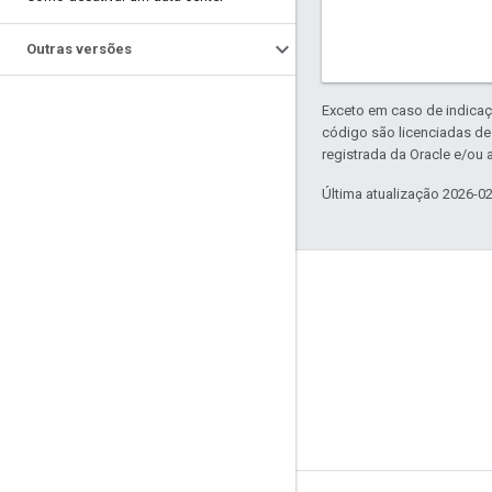
Outras versões
Exceto em caso de indicaç
código são licenciadas d
registrada da Oracle e/ou a
Última atualização 2026-0
Sobre a Apigee
We're part of Google
Eventos
Parceiros
e-books e webcasts