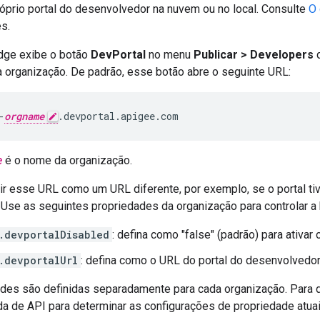
róprio portal do desenvolvedor na nuvem ou no local. Consulte
O 
s.
Edge exibe o botão
DevPortal
no menu
Publicar > Developers
q
 organização. De padrão, esse botão abre o seguinte URL:
-
orgname
.devportal.apigee.com
e
é o nome da organização.
ir esse URL como um URL diferente, por exemplo, se o portal ti
Use as seguintes propriedades da organização para controlar a 
.devportalDisabled
: defina como "false" (padrão) para ativar 
.devportalUrl
: defina como o URL do portal do desenvolvedor
des são definidas separadamente para cada organização. Para de
a de API para determinar as configurações de propriedade atuai