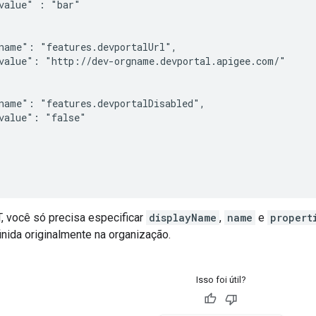
value" : "bar"

name": "features.devportalUrl",

value": "http://dev-orgname.devportal.apigee.com/"

name": "features.devportalDisabled",

value": "false"

 você só precisa especificar
displayName
,
name
e
propert
finida originalmente na organização.
Isso foi útil?