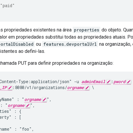
"paid"
s propriedades existentes na área
properties
do objeto. Qua
alor em propriedades substitui todas as propriedades atuais. Por
portalDisabled
ou
features.devportalUrl
na organização, 
stentes ao defini-las.
chamada PUT para definir propriedades na organização:
Content-Type:application/json" -u 
adminEmail
:
pword
_IP
:8080/v1/organizations/
orgname
 \

yName" : "
orgname
",

 : "
orgname
",

ties" : {

erty" : [

name" : "foo",
