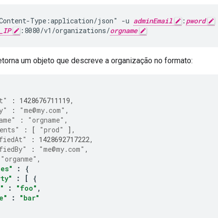
Content-Type:application/json" -u 
adminEmail
:
pword
_IP
:8080/v1/organizations/
orgname
torna um objeto que descreve a organização no formato:
t"
:
1428676711119
,
y"
:
"me@my.com"
,
ame"
:
"orgname"
,
ents"
:
[
"prod"
],
fiedAt"
:
1428692717222
,
fiedBy"
:
"me@my.com"
,
"organme"
,
ies"
:
{
ty"
:
[
{
"
:
"foo"
,
e"
:
"bar"