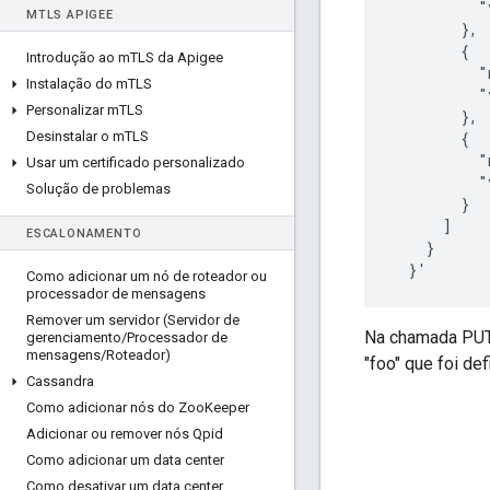
          "
M
TLS APIGEE
        },

        {

Introdução ao m
TLS da Apigee
          "
Instalação do m
TLS
          "
Personalizar m
TLS
        },

Desinstalar o m
TLS
        {

          "
Usar um certificado personalizado
          "
Solução de problemas
        }

      ]

ESCALONAMENTO
    }

  }'
Como adicionar um nó de roteador ou
processador de mensagens
Remover um servidor (Servidor de
Na chamada PUT,
gerenciamento
/
Processador de
mensagens
/
Roteador)
"foo" que foi de
Cassandra
Como adicionar nós do Zoo
Keeper
Adicionar ou remover nós Qpid
Como adicionar um data center
Como desativar um data center