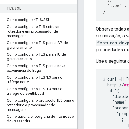
"type"
:
TLS
/
SSL
}
Como configurar TLS
/
SSL
Como configurar o TLS entre um
Observe todas a
roteador e um processador de
organização, o v
mensagens
features.dev
Como configurar o TLS para a API de
gerenciamento
propriedades exi
Como configurar o TLS para a IU de
gerenciamento
Use a seguinte 
Como configurar o TLS para a nova
experiência do Edge
Como configurar o TLS 1
.
3 para o
curl -H "
tráfego norte
  http://
ms
Como configurar o TLS 1
.
3 para o
  -d '{

tráfego do southboud
    "displa
Como configurar o protocolo TLS para o
    "name"
roteador e o processador de
    "proper
mensagens
      "prop
Como ativar a criptografia de internosde
        {

do Cassandra
          "