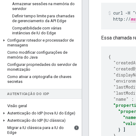
Armazenar sessões na memória do
servidor
curl -H "
Definir tempo limite para chamadas
  http://
ms
de gerenciamento da API Edge
Compatibilidade com várias
instâncias de IU do Edge
Essa chamada re
Configurar roteador e processador de
mensagens
Como modificar configurações de
{
memória do Java
"createdA
Configurar propriedades do servidor de
"createdB
monetização
"displayN
Como ativar a criptografia de chaves
"environm
secretas
"lastModi
"lastModi
AUTENTICAÇÃO DO ID
P
"name"
:
"propert
Visão geral
"proper
Autenticação do Id
P (nova IU do Edge)
"name
Autenticação do Id
P (IU clássica)
"valu
Migrar a IU clássica para a IU do
}
]
Edge
},