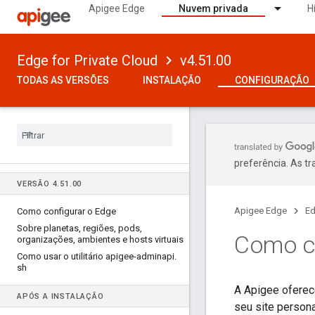
Apigee Edge
Nuvem privada
H
Edge for Private Cloud
v4.51.00
TODAS AS VERSÕES
INSTALAÇÃO
CONFIGURAÇÃO
preferência. As t
VERSÃO 4
.
51
.
00
Apigee Edge
Ed
Como configurar o Edge
Sobre planetas
,
regiões
,
pods
,
Como co
organizações
,
ambientes e hosts virtuais
Como usar o utilitário apigee-adminapi
.
sh
A Apigee oferec
APÓS A INSTALAÇÃO
seu site person