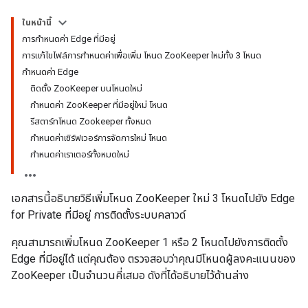
ในหน้านี้
การกำหนดค่า Edge ที่มีอยู่
การแก้ไขไฟล์การกำหนดค่าเพื่อเพิ่ม โหนด ZooKeeper ใหม่ทั้ง 3 โหนด
กำหนดค่า Edge
ติดตั้ง ZooKeeper บนโหนดใหม่
กำหนดค่า ZooKeeper ที่มีอยู่ใหม่ โหนด
รีสตาร์ทโหนด Zookeeper ทั้งหมด
กำหนดค่าเซิร์ฟเวอร์การจัดการใหม่ โหนด
กำหนดค่าเราเตอร์ทั้งหมดใหม่
เอกสารนี้อธิบายวิธีเพิ่มโหนด ZooKeeper ใหม่ 3 โหนดไปยัง Edge
for Private ที่มีอยู่ การติดตั้งระบบคลาวด์
คุณสามารถเพิ่มโหนด ZooKeeper 1 หรือ 2 โหนดไปยังการติดตั้ง
Edge ที่มีอยู่ได้ แต่คุณต้อง ตรวจสอบว่าคุณมีโหนดผู้ลงคะแนนของ
ZooKeeper เป็นจำนวนคี่เสมอ ดังที่ได้อธิบายไว้ด้านล่าง