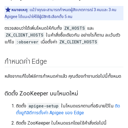
หมายเหตุ:
แม้ว่าคุณจะสามารถกำหนดผู้สังเกตการณ์ 3 คนและ 3 คน
Apigee ได้แนะนำให้ใช้ผู้มีสิทธิเลือกตั้ง 5 คน
ตรวจสอบว่าได้เพิ่มโหนดให้กับทั้ง
ZK_HOSTS
และ
ZK_CLIENT_HOSTS
ในคำสั่งซื้อเดียวกัน อย่างไรก็ตาม ละเว้นตัว
แก้ไข
:observer
เมื่อตั้งค่า
ZK_CLIENT_HOSTS
กำหนดค่า Edge
หลังจากแก้ไขไฟล์การกำหนดค่าแล้ว คุณต้องทำงานต่อไปนี้ทั้งหมด
ติดตั้ง Zoo
Keeper บนโหนดใหม่
ติดตั้ง
apigee-setup
ในโหนดแรกตามที่อธิบายไว้ใน
ติด
ตั้งยูทิลิตีการตั้งค่า Apigee ของ Edge
ติดตั้ง ZooKeeper ในโหนดแรกโดยใช้คำสั่งต่อไปนี้