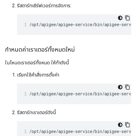
รีสตาร์ทเซิร์ฟเวอร์การจัดการ:
/opt/apigee/apigee-service/bin/apigee-servi
กำหนดค่าเราเตอร์ทั้งหมดใหม่
ในโหนดเราเตอร์ทั้งหมด ให้ทำดังนี้
เรียกใช้คำสั่งการตั้งค่า
/opt/apigee/apigee-service/bin/apigee-servic
รีสตาร์ทเราเตอร์ดังนี้
/opt/apigee/apigee-service/bin/apigee-servic