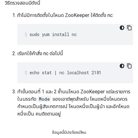
วิธีตรวจสอบมีดังนี้
ถ้าไม่มีการติดตั้งในโหนด ZooKeeper ให้ติดตั้ง nc:
sudo yum install nc
เรียกใช้คำสั่ง nc ต่อไปนี้
echo stat | nc localhost 2181
ทำขั้นตอนที่ 1 และ 2 ซ้ำบนโหนด ZooKeeper แต่ละรายการ
ในบรรทัด
Mode
ของเอาต์พุตสำหรับ โหนดหนึ่งโหนดควร
กำหนดเป็นผู้สังเกตการณ์ โหนดหนึ่งเป็นผู้นำ และอีกโหนด
หนึ่งเป็น คนติดตามอยู่
ข้อมูลนี้มีประโยชน์ไหม