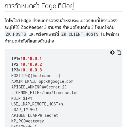
การกำหนดค่า Edge ที่มีอยู่
โทโพโลยี Edge ทั้งหมดที่รองรับสำหรับระบบเวอร์ชันที่ใช้งานจริง
ระบุให้ใช้ ZooKeeper 3 รายการ กำหนดโหนดทั้ง 3 โหนดให้กับ
ZK_HOSTS
และ พร็อพเพอร์ตี้
ZK_CLIENT_HOSTS
ในไฟล์การ
กำหนดค่าดังที่แสดงด้านล่าง
IP1
=
10.10.0.1
IP2
=
10.10.0.2
IP3
=
10.10.0.3
HOSTIP
=
$
(
hostname
-
i
)
ADMIN_EMAIL
=
opdk
@
google
.
com
APIGEE_ADMINPW
=
Secret123
LICENSE_FILE
=
/tmp/license.txt
MSIP
=
$IP1
USE_LDAP_REMOTE_HOST
=
n
LDAP_TYPE
=
1
APIGEE_LDAPPW
=
secret
MP_POD
=
gateway
REGION
=
dc
-
1