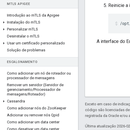
M
TLS APIGEE
Reinicie a
Introdução ao m
TLS da Apigee
Instalação do m
TLS
/opt
Personalizar m
TLS
Desinstalar o m
TLS
A interface do 
Usar um certificado personalizado
Solução de problemas
ESCALONAMENTO
Como adicionar um nó de roteador ou
processador de mensagens
Remover um servidor (Servidor de
gerenciamento
/
Processador de
mensagens
/
Roteador)
Cassandra
Exceto em caso de indicaç
Como adicionar nós do Zoo
Keeper
código são licenciadas d
Adicionar ou remover nós Qpid
registrada da Oracle e/ou a
Como adicionar um data center
Última atualização 2026-0
Como desativar um data center