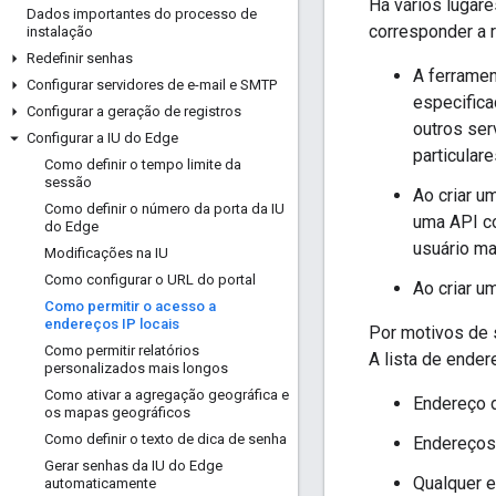
Há vários lugar
Dados importantes do processo de
corresponder a 
instalação
Redefinir senhas
A ferramen
Configurar servidores de e-mail e SMTP
especific
Configurar a geração de registros
outros ser
Configurar a IU do Edge
particulare
Como definir o tempo limite da
sessão
Ao criar u
Como definir o número da porta da IU
uma API co
do Edge
usuário ma
Modificações na IU
Como configurar o URL do portal
Ao criar u
Como permitir o acesso a
endereços IP locais
Por motivos de s
Como permitir relatórios
A lista de endere
personalizados mais longos
Como ativar a agregação geográfica e
Endereço d
os mapas geográficos
Como definir o texto de dica de senha
Endereços 
Gerar senhas da IU do Edge
Qualquer e
automaticamente