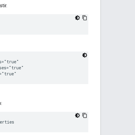
tir.
="true"

es="true"

="true"
:
erties