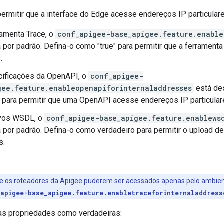
ermitir que a interface do Edge acesse endereços IP particulares
ramenta Trace, o
conf_apigee-base_apigee.feature.enable
 por padrão. Defina-o como "true" para permitir que a ferramenta
.
cificações da OpenAPI, o
conf_apigee-
gee.feature.enableopenapiforinternaladdresses
está des
 para permitir que uma OpenAPI acesse endereços IP particular
ivos WSDL, o
conf_apigee-base_apigee.feature.enablews
 por padrão. Defina-o como verdadeiro para permitir o upload
s.
se os roteadores da Apigee puderem ser acessados apenas pelo ambient
_apigee-base_apigee.feature.enabletraceforinternaladdress
sas propriedades como verdadeiras: