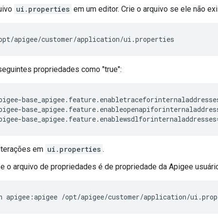
uivo
ui.properties
em um editor. Crie o arquivo se ele não exis
opt/apigee/customer/application/ui.properties
seguintes propriedades como "true":
pigee-base_apigee.feature.enabletraceforinternaladdresses
pigee-base_apigee.feature.enableopenapiforinternaladdress
pigee-base_apigee.feature.enablewsdlforinternaladdresses
alterações em
ui.properties
.
se o arquivo de propriedades é de propriedade da Apigee usuário
n apigee:apigee /opt/apigee/customer/application/ui.prop