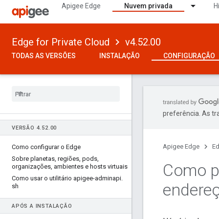
Apigee Edge
Nuvem privada
H
Edge for Private Cloud
v4.52.00
TODAS AS VERSÕES
INSTALAÇÃO
CONFIGURAÇÃO
preferência. As t
VERSÃO 4
.
52
.
00
Apigee Edge
Ed
Como configurar o Edge
Sobre planetas
,
regiões
,
pods
,
Como pe
organizações
,
ambientes e hosts virtuais
Como usar o utilitário apigee-adminapi
.
endereç
sh
APÓS A INSTALAÇÃO