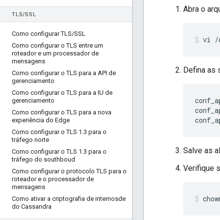
Abra o arq
TLS
/
SSL
Como configurar TLS
/
SSL
vi /
Como configurar o TLS entre um
roteador e um processador de
mensagens
Defina as 
Como configurar o TLS para a API de
gerenciamento
Como configurar o TLS para a IU de
conf_a
gerenciamento
conf_a
Como configurar o TLS para a nova
conf_a
experiência do Edge
Como configurar o TLS 1
.
3 para o
tráfego norte
Salve as 
Como configurar o TLS 1
.
3 para o
tráfego do southboud
Verifique 
Como configurar o protocolo TLS para o
roteador e o processador de
mensagens
chow
Como ativar a criptografia de internosde
do Cassandra