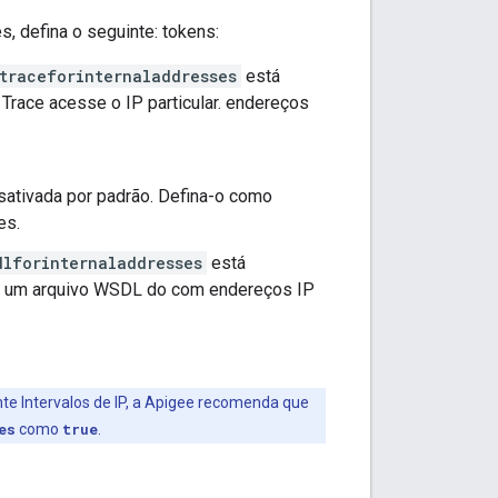
, defina o seguinte: tokens:
traceforinternaladdresses
está
 Trace acesse o IP particular. endereços
ativada por padrão. Defina-o como
es.
dlforinternaladdresses
está
 de um arquivo WSDL do com endereços IP
e Intervalos de IP, a Apigee recomenda que
es
como
true
.