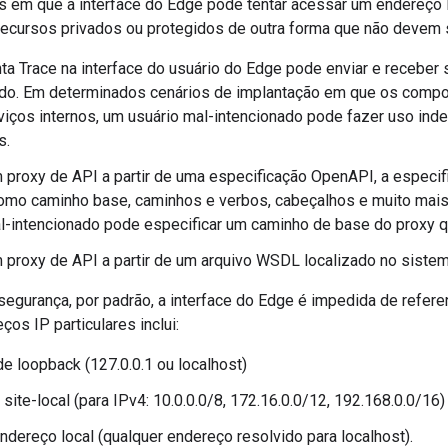
es em que a interface do Edge pode tentar acessar um endereço 
recursos privados ou protegidos de outra forma que não devem 
ta Trace na interface do usuário do Edge pode enviar e receber 
ado. Em determinados cenários de implantação em que os com
viços internos, um usuário mal-intencionado pode fazer uso ind
s.
m proxy de API a partir de uma especificação OpenAPI, a espec
mo caminho base, caminhos e verbos, cabeçalhos e muito mais
l-intencionado pode especificar um caminho de base do proxy q
m proxy de API a partir de um arquivo WSDL localizado no sistem
egurança, por padrão, a interface do Edge é impedida de referenc
ços IP particulares inclui:
e loopback (127.0.0.1 ou localhost)
site-local (para IPv4: 10.0.0.0/8, 172.16.0.0/12, 192.168.0.0/16)
ndereço local (qualquer endereço resolvido para localhost).