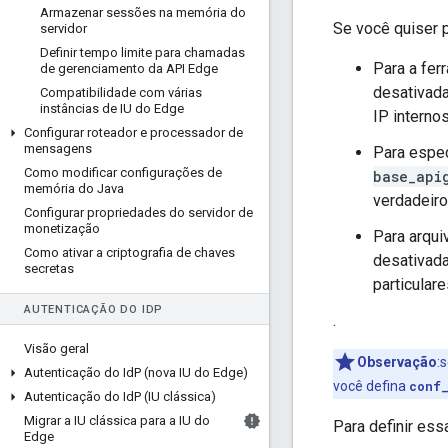
Armazenar sessões na memória do
Se você quiser p
servidor
Definir tempo limite para chamadas
Para a fer
de gerenciamento da API Edge
desativada
Compatibilidade com várias
instâncias de IU do Edge
IP internos
Configurar roteador e processador de
mensagens
Para espe
Como modificar configurações de
base_api
memória do Java
verdadeiro
Configurar propriedades do servidor de
monetização
Para arqu
Como ativar a criptografia de chaves
desativada
secretas
particulare
AUTENTICAÇÃO DO ID
P
.
Visão geral
Observação
:
Autenticação do Id
P (nova IU do Edge)
você defina
conf
Autenticação do Id
P (IU clássica)
Migrar a IU clássica para a IU do
Para definir es
Edge