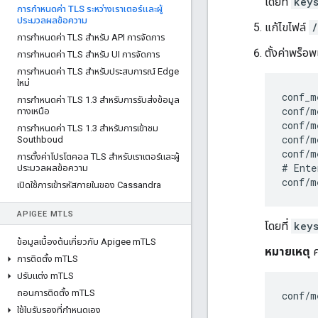
โดยที่
keys
การกําหนดค่า TLS ระหว่างเราเตอร์และผู้
ประมวลผลข้อความ
แก้ไขไฟล์
/
การกําหนดค่า TLS สําหรับ API การจัดการ
ตั้งค่าพร็อพ
การกําหนดค่า TLS สําหรับ UI การจัดการ
การกําหนดค่า TLS สําหรับประสบการณ์ Edge
ใหม่
conf_m
การกําหนดค่า TLS 1
.
3 สําหรับการรับส่งข้อมูล
conf/m
ทางเหนือ
conf/m
การกําหนดค่า TLS 1
.
3 สําหรับการเข้าชม
conf/m
Southboud
conf/m
การตั้งค่าโปรโตคอล TLS สําหรับเราเตอร์และผู้
# Ente
ประมวลผลข้อความ
conf/m
เปิดใช้การเข้ารหัสภายในของ Cassandra
APIGEE M
TLS
โดยที่
keys
ข้อมูลเบื้องต้นเกี่ยวกับ Apigee m
TLS
หมายเหตุ
ค
การติดตั้ง m
TLS
ปรับแต่ง m
TLS
ถอนการติดตั้ง m
TLS
conf/m
ใช้ใบรับรองที่กําหนดเอง