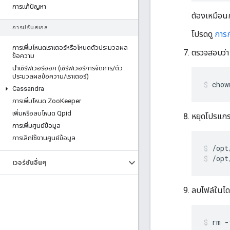
การแก้ปัญหา
ต้องเหมือนก
การปรับสเกล
โปรดดู
การ
การเพิ่มโหนดเราเตอร์หรือโหนดตัวประมวลผล
ตรวจสอบว่า
ข้อความ
นําเซิร์ฟเวอร์ออก (เซิร์ฟเวอร์การจัดการ
/
ตัว
ประมวลผลข้อความ
/
เราเตอร์)
chow
Cassandra
การเพิ่มโหนด Zoo
Keeper
เพิ่มหรือลบโหนด Qpid
หยุดโปรแก
การเพิ่มศูนย์ข้อมูล
การเลิกใช้งานศูนย์ข้อมูล
/opt
เวอร์ชันอื่นๆ
ลบไฟล์ในไ
rm -