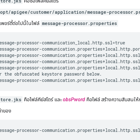
tore.jks
คือชื่อไฟล์คีย์สโตร์
opt/apigee/customer/application/message-processor.p
เพอร์ตี้ต่อไปนี้ในไฟล์
message-processor.properties
essage-processor-communication_local.http.ssl=true

essage-processor-communication.properties+local.http.por
essage-processor-communication.properties+local.http.ssl
essage-processor-communication.properties+local.http.ssl
essage-processor-communication.properties+local.http.ssl
r the obfuscated keystore password below.

essage-processor-communication.properties+local.http.ss
tore.jks
คือไฟล์คีย์สโตร์ และ
obsPword
คือไฟล์ สร้างความสับสนให้ก
่าของ
essage-processor-communication.properties+local.http.ssl