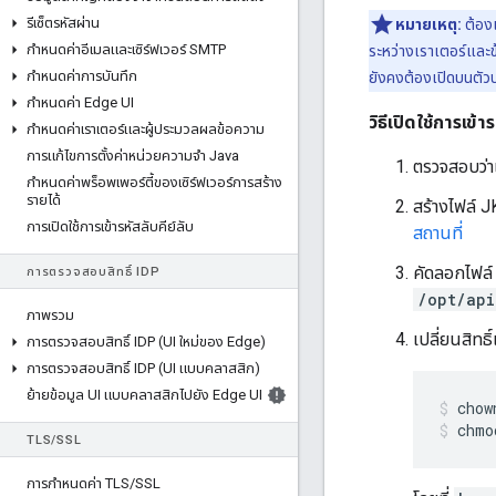
รีเซ็ตรหัสผ่าน
หมายเหตุ:
ต้อง
กําหนดค่าอีเมลและเซิร์ฟเวอร์ SMTP
ระหว่างเราเตอร์และข
กําหนดค่าการบันทึก
ยังคงต้องเปิดบนตัวป
กําหนดค่า Edge UI
วิธีเปิดใช้การเ
กําหนดค่าเราเตอร์และผู้ประมวลผลข้อความ
การแก้ไขการตั้งค่าหน่วยความจํา Java
ตรวจสอบว่า
กําหนดค่าพร็อพเพอร์ตี้ของเซิร์ฟเวอร์การสร้าง
รายได้
สร้างไฟล์ JK
การเปิดใช้การเข้ารหัสลับคีย์ลับ
สถานที่
คัดลอกไฟล์ 
การตรวจสอบสิทธิ์ IDP
/opt/api
ภาพรวม
เปลี่ยนสิทธ
การตรวจสอบสิทธิ์ IDP (UI ใหม่ของ Edge)
การตรวจสอบสิทธิ์ IDP (UI แบบคลาสสิก)
ย้ายข้อมูล UI แบบคลาสสิกไปยัง Edge UI
chmo
TLS
/
SSL
การกําหนดค่า TLS
/
SSL