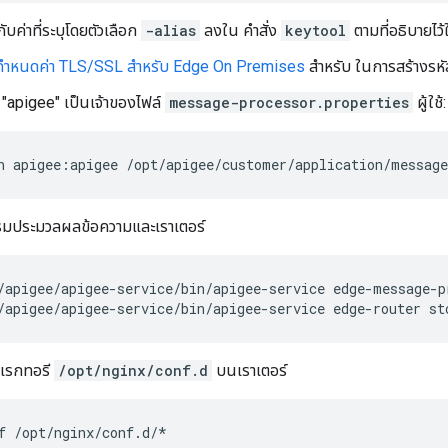
ับค่าที่ระบุโดยตัวเลือก
-alias
ลงใน คำสั่ง
keytool
ตามที่อธิบายไว
กำหนดค่า TLS/SSL สำหรับ Edge On Premises
สำหรับ ในการสร้างรหั
 "apigee" เป็นเจ้าของไฟล์
message-processor.properties
ผู้ใช้:
n apigee:apigee /opt/apigee/customer/application/message
รมประมวลผลข้อความและเราเตอร์
/apigee/apigee-service/bin/apigee-service edge-router st
ดเรกทอรี
/opt/nginx/conf.d
บนเราเตอร์
f /opt/nginx/conf.d/*