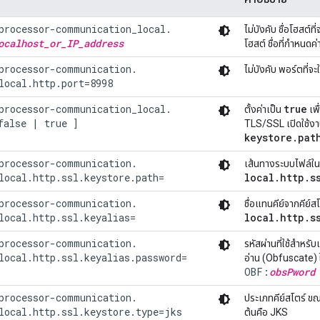
processor-communication_local.

ไม่บังคับ ชื่อโฮสต์
ocalhost_or_IP_address
โฮสต์ ชื่อที่กำหนด
processor-communication.

ไม่บังคับ พอร์ตที่จะ
local.http.port=8998
processor-communication_local.

true
ตั้งค่าเป็น
เพื
false | true ]
TLS/SSL เปิดใช้งาน
keystore
.
pat
processor-communication.

เส้นทางระบบไฟล์ในเ
local.http.ssl.keystore.path=
local
.
http
.
s
processor-communication.

ชื่อแทนคีย์จากคีย์ส
local.http.ssl.keyalias=
local
.
http
.
s
processor-communication.

รหัสผ่านที่ใช้สำหรับ
local.http.ssl.keyalias.password=
อ่าน (Obfuscate) 
OBF:
obsPword
processor-communication.

ประเภทคีย์สโตร์ ขณ
local.http.ssl.keystore.type=jks
ต้นคือ JKS