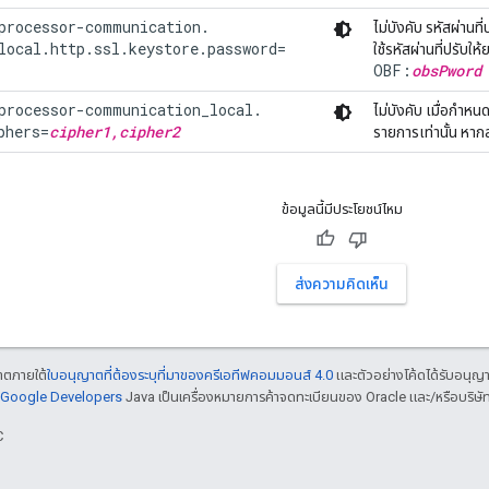
processor-communication.

ไม่บังคับ รหัสผ่านท
local.http.ssl.keystore.password=
ใช้รหัสผ่านที่ปรับใ
OBF:
obsPword
processor-communication_local.

ไม่บังคับ เมื่อกำห
phers=
cipher1,cipher2
รายการเท่านั้น หากล
ข้อมูลนี้มีประโยชน์ไหม
ส่งความคิดเห็น
ญาตภายใต้
ใบอนุญาตที่ต้องระบุที่มาของครีเอทีฟคอมมอนส์ 4.0
และตัวอย่างโค้ดได้รับอนุญ
์ Google Developers
Java เป็นเครื่องหมายการค้าจดทะเบียนของ Oracle และ/หรือบริษัท
C