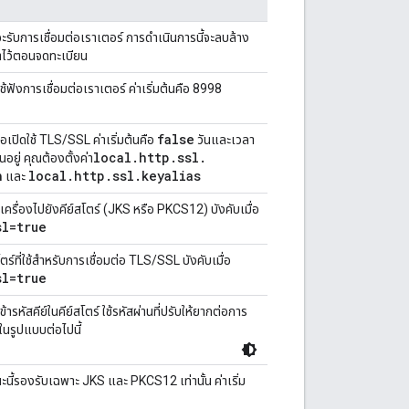
ที่จะรับการเชื่อมต่อเราเตอร์ การดำเนินการนี้จะลบล้าง
ค่าไว้ตอนจดทะเบียน
ใช้ฟังการเชื่อมต่อเราเตอร์ ค่าเริ่มต้นคือ 8998
false
่อเปิดใช้ TLS/SSL ค่าเริ่มต้นคือ
วันและเวลา
local
.
http
.
ssl
.
อยู่ คุณต้องตั้งค่า
h
local
.
http
.
ssl
.
keyalias
และ
ครื่องไปยังคีย์สโตร์ (JKS หรือ PKCS12) บังคับเมื่อ
sl=true
โตร์ที่ใช้สำหรับการเชื่อมต่อ TLS/SSL บังคับเมื่อ
sl=true
เข้ารหัสคีย์ในคีย์สโตร์ ใช้รหัสผ่านที่ปรับให้ยากต่อการ
ในรูปแบบต่อไปนี้
ะนี้รองรับเฉพาะ JKS และ PKCS12 เท่านั้น ค่าเริ่ม