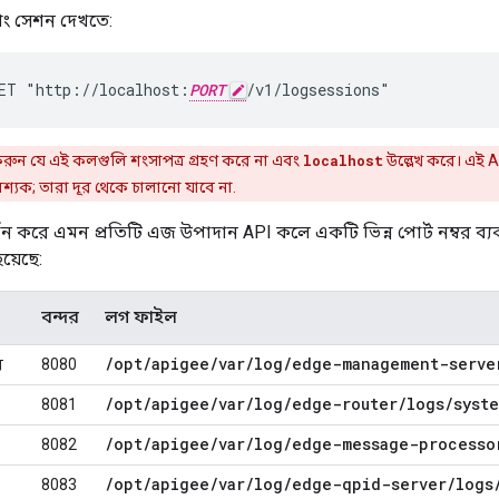
গিং সেশন দেখতে:
ET "http://localhost:
PORT
/v1/logsessions"
 করুন যে এই কলগুলি শংসাপত্র গ্রহণ করে না এবং
localhost
উল্লেখ করে। এই 
শ্যক; তারা দূর থেকে চালানো যাবে না.
থন করে এমন প্রতিটি এজ উপাদান API কলে একটি ভিন্ন পোর্ট নম্বর ব্য
য়েছে:
বন্দর
লগ ফাইল
/
opt
/
apigee
/
var
/
log
/
edge-management-serve
র
8080
/
opt
/
apigee
/
var
/
log
/
edge-router
/
logs
/
syst
8081
/
opt
/
apigee
/
var
/
log
/
edge-message-processo
8082
/
opt
/
apigee
/
var
/
log
/
edge-qpid-server
/
logs
8083