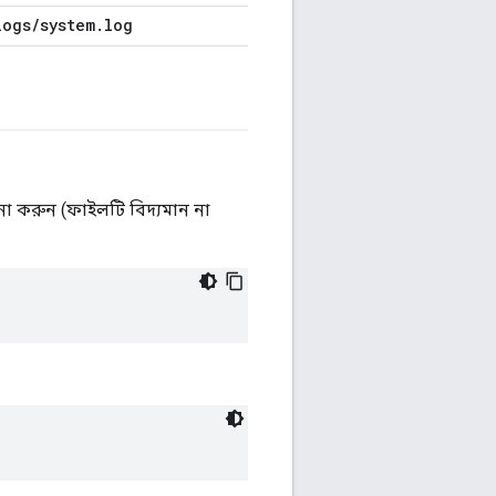
logs
/
system
.
log
া করুন (ফাইলটি বিদ্যমান না