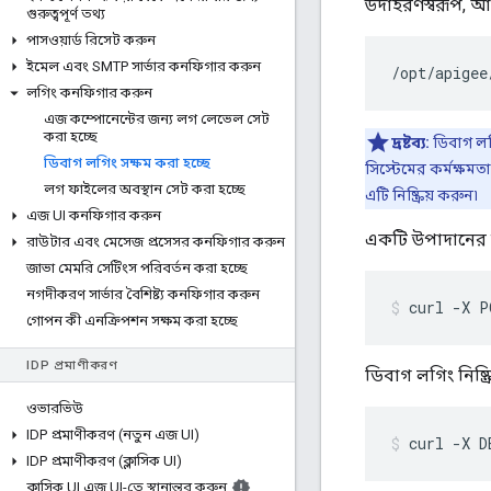
উদাহরণস্বরূপ, আ
গুরুত্বপূর্ণ তথ্য
পাসওয়ার্ড রিসেট করুন
ইমেল এবং SMTP সার্ভার কনফিগার করুন
/
opt
/
apigee
লগিং কনফিগার করুন
এজ কম্পোনেন্টের জন্য লগ লেভেল সেট
করা হচ্ছে
দ্রষ্টব্য:
ডিবাগ লগ
ডিবাগ লগিং সক্ষম করা হচ্ছে
সিস্টেমের কর্মক্ষম
লগ ফাইলের অবস্থান সেট করা হচ্ছে
এটি নিষ্ক্রিয় করুন৷
এজ UI কনফিগার করুন
একটি উপাদানের জ
রাউটার এবং মেসেজ প্রসেসর কনফিগার করুন
জাভা মেমরি সেটিংস পরিবর্তন করা হচ্ছে
নগদীকরণ সার্ভার বৈশিষ্ট্য কনফিগার করুন
curl -X P
গোপন কী এনক্রিপশন সক্ষম করা হচ্ছে
IDP প্রমাণীকরণ
ডিবাগ লগিং নিষ্ক্
ওভারভিউ
IDP প্রমাণীকরণ (নতুন এজ UI)
curl -X D
IDP প্রমাণীকরণ (ক্লাসিক UI)
ক্লাসিক UI এজ UI-তে স্থানান্তর করুন