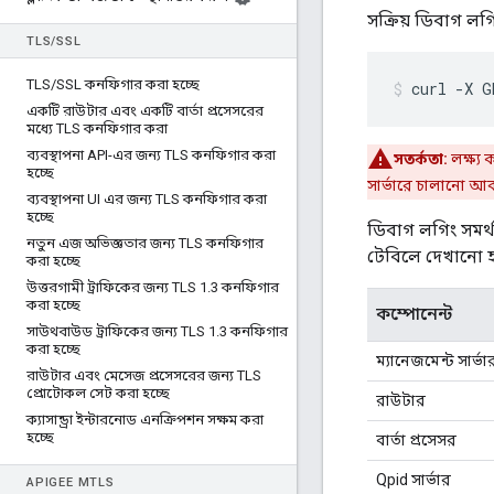
সক্রিয় ডিবাগ ল
TLS
/
SSL
TLS
/
SSL কনফিগার করা হচ্ছে
curl -X G
একটি রাউটার এবং একটি বার্তা প্রসেসরের
মধ্যে TLS কনফিগার করা
ব্যবস্থাপনা API-এর জন্য TLS কনফিগার করা
সতর্কতা:
লক্ষ্য
হচ্ছে
সার্ভারে চালানো আব
ব্যবস্থাপনা UI এর জন্য TLS কনফিগার করা
হচ্ছে
ডিবাগ লগিং সমর্
নতুন এজ অভিজ্ঞতার জন্য TLS কনফিগার
টেবিলে দেখানো হ
করা হচ্ছে
উত্তরগামী ট্রাফিকের জন্য TLS 1
.
3 কনফিগার
করা হচ্ছে
কম্পোনেন্ট
সাউথবাউড ট্রাফিকের জন্য TLS 1
.
3 কনফিগার
করা হচ্ছে
ম্যানেজমেন্ট সার্ভা
রাউটার এবং মেসেজ প্রসেসরের জন্য TLS
প্রোটোকল সেট করা হচ্ছে
রাউটার
ক্যাসান্ড্রা ইন্টারনোড এনক্রিপশন সক্ষম করা
হচ্ছে
বার্তা প্রসেসর
Qpid সার্ভার
APIGEE M
TLS