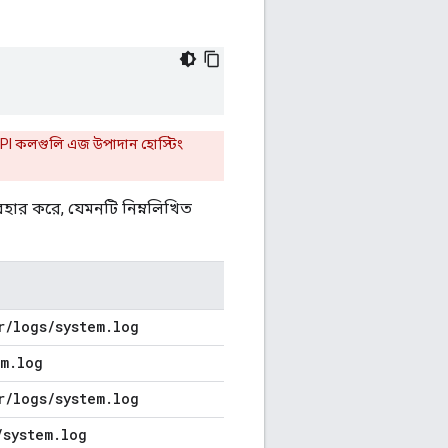
API কলগুলি এজ উপাদান হোস্টিং
বহার করে, যেমনটি নিম্নলিখিত
r
/
logs
/
system
.
log
em
.
log
r
/
logs
/
system
.
log
/
system
.
log