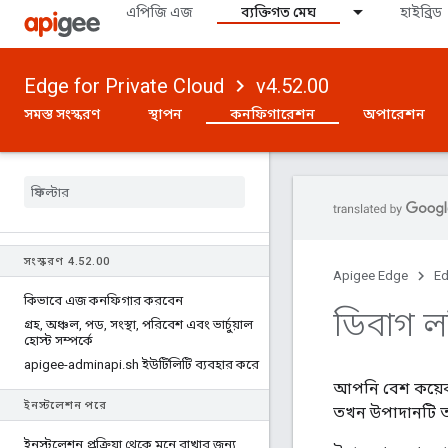
এপিজি এজ
ব্যক্তিগত মেঘ
হাইব্রিড
Edge for Private Cloud
v4.52.00
সমস্ত সংস্করণ
স্থাপন
কনফিগারেশন
অপারেশন
সংস্করণ 4
.
52
.
00
Apigee Edge
Ed
কিভাবে এজ কনফিগার করবেন
ডিবাগ লগ
গ্রহ
,
অঞ্চল
,
পড
,
সংস্থা
,
পরিবেশ এবং ভার্চুয়াল
হোস্ট সম্পর্কে
apigee-adminapi
.
sh ইউটিলিটি ব্যবহার করে
আপনি বেশ কয়েক
ইনস্টলেশন পরে
তখন উপাদানটি 
ইনস্টলেশন প্রক্রিয়া থেকে মনে রাখার জন্য