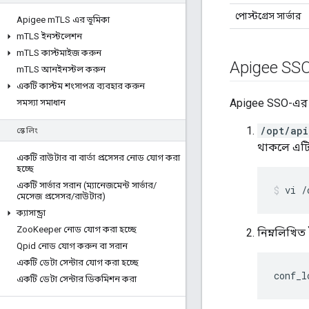
পোস্টগ্রেস সার্ভার
Apigee m
TLS এর ভূমিকা
m
TLS ইনস্টলেশন
m
TLS কাস্টমাইজ করুন
Apigee SSO
m
TLS আনইনস্টল করুন
একটি কাস্টম শংসাপত্র ব্যবহার করুন
Apigee SSO-এর 
সমস্যা সমাধান
/opt/api
স্কেলিং
থাকলে এটি
একটি রাউটার বা বার্তা প্রসেসর নোড যোগ করা
হচ্ছে
একটি সার্ভার সরান (ম্যানেজমেন্ট সার্ভার
/
vi /
মেসেজ প্রসেসর
/
রাউটার)
ক্যাসান্ড্রা
Zoo
Keeper নোড যোগ করা হচ্ছে
নিম্নলিখিত
Qpid নোড যোগ করুন বা সরান
একটি ডেটা সেন্টার যোগ করা হচ্ছে
conf_l
একটি ডেটা সেন্টার ডিকমিশন করা