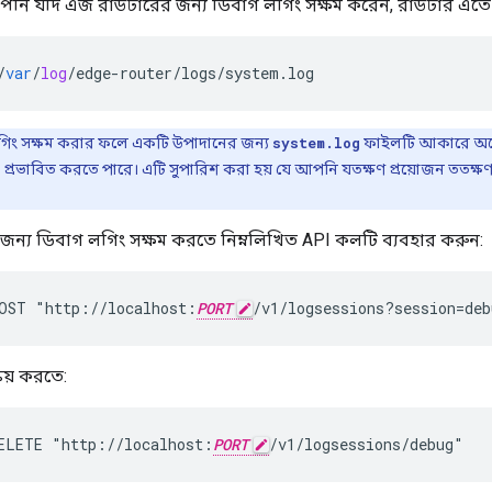
পনি যদি এজ রাউটারের জন্য ডিবাগ লগিং সক্ষম করেন, রাউটার এতে ড
/
var
/
log
/
edge
-
router
/
logs
/
system
.
log
িং সক্ষম করার ফলে একটি উপাদানের জন্য
system.log
ফাইলটি আকারে অনেক
তা প্রভাবিত করতে পারে। এটি সুপারিশ করা হয় যে আপনি যতক্ষণ প্রয়োজন ততক্
ন্য ডিবাগ লগিং সক্ষম করতে নিম্নলিখিত API কলটি ব্যবহার করুন:
OST "http://localhost:
PORT
/v1/logsessions?session=deb
রিয় করতে:
ELETE "http://localhost:
PORT
/v1/logsessions/debug"