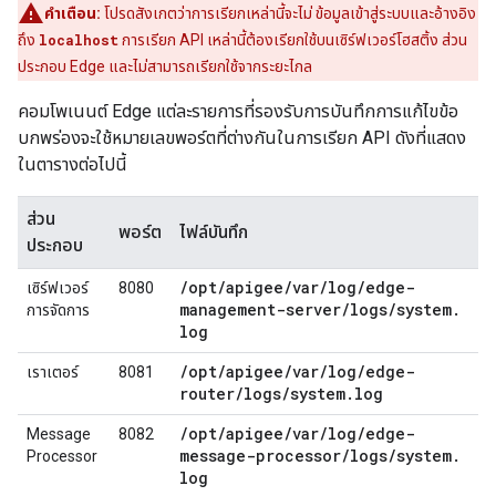
คำเตือน:
โปรดสังเกตว่าการเรียกเหล่านี้จะไม่ ข้อมูลเข้าสู่ระบบและอ้างอิง
ถึง
localhost
การเรียก API เหล่านี้ต้องเรียกใช้บนเซิร์ฟเวอร์โฮสติ้ง ส่วน
ประกอบ Edge และไม่สามารถเรียกใช้จากระยะไกล
คอมโพเนนต์ Edge แต่ละรายการที่รองรับการบันทึกการแก้ไขข้อ
บกพร่องจะใช้หมายเลขพอร์ตที่ต่างกันในการเรียก API ดังที่แสดง
ในตารางต่อไปนี้
ส่วน
พอร์ต
ไฟล์บันทึก
ประกอบ
/
opt
/
apigee
/
var
/
log
/
edge-
เซิร์ฟเวอร์
8080
management-server
/
logs
/
system
.
การจัดการ
log
/
opt
/
apigee
/
var
/
log
/
edge-
เราเตอร์
8081
router
/
logs
/
system
.
log
/
opt
/
apigee
/
var
/
log
/
edge-
Message
8082
message-processor
/
logs
/
system
.
Processor
log