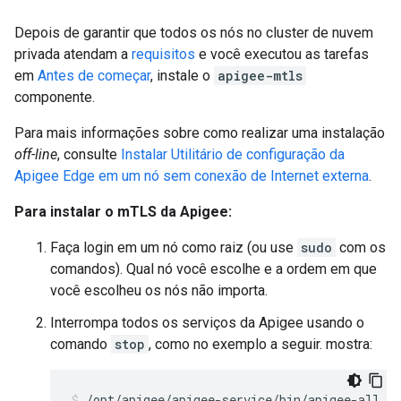
Depois de garantir que todos os nós no cluster de nuvem
privada atendam a
requisitos
e você executou as tarefas
em
Antes de começar
, instale o
apigee-mtls
componente.
Para mais informações sobre como realizar uma instalação
off-line
, consulte
Instalar Utilitário de configuração da
Apigee Edge em um nó sem conexão de Internet externa
.
Para instalar o mTLS da Apigee:
Faça login em um nó como raiz (ou use
sudo
com os
comandos). Qual nó você escolhe e a ordem em que
você escolheu os nós não importa.
Interrompa todos os serviços da Apigee usando o
comando
stop
, como no exemplo a seguir. mostra:
/opt/apigee/apigee-service/bin/apigee-all st