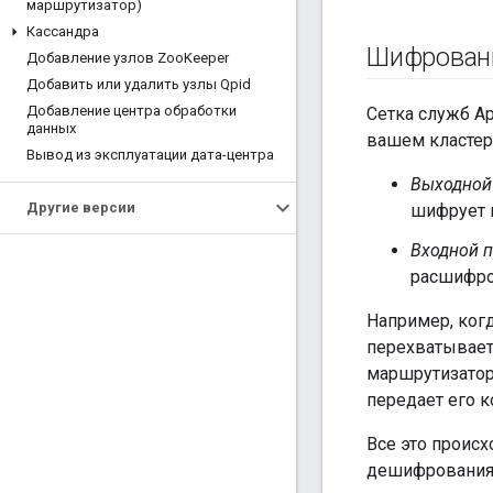
маршрутизатор)
Кассандра
Шифрован
Добавление узлов Zoo
Keeper
Добавить или удалить узлы Qpid
Добавление центра обработки
Сетка служб Ap
данных
вашем кластере
Вывод из эксплуатации дата-центра
Выходной
Другие версии
шифрует 
Входной п
расшифро
Например, ког
перехватывает
маршрутизатор
передает его 
Все это происх
дешифрования,