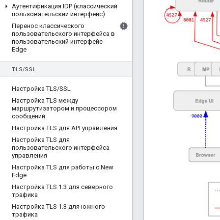
Аутентификация IDP (классический
пользовательский интерфейс)
Перенос классического
пользовательского интерфейса в
пользовательский интерфейс
Edge
TLS
/
SSL
Настройка TLS
/
SSL
Настройка TLS между
маршрутизатором и процессором
сообщений
Настройка TLS для API управления
Настройка TLS для
пользовательского интерфейса
управления
Настройка TLS для работы с New
Edge
Настройка TLS 1
.
3 для северного
трафика
Настройка TLS 1
.
3 для южного
трафика