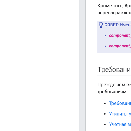
Кроме того, Ap
перенаправлен
СОВЕТ:
Имена
component
component
Требовани
Прежде чем вы
требованиям:
Требовани
Утилиты 
Учетная 