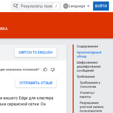
/
ВОЙТИ
ЖКА
Содержание
Архитектурный
обзор
Шифрование/
дешифрование
ция оказалась полезной?
сообщений
Требования
Требования к
ОТПРАВИТЬ ОТЗЫВ
топологии
Утилиты/
пакеты
 вашего Edge для кластера
Разрешения
вки сервисной сетки. Он
учетной записи
пользователя