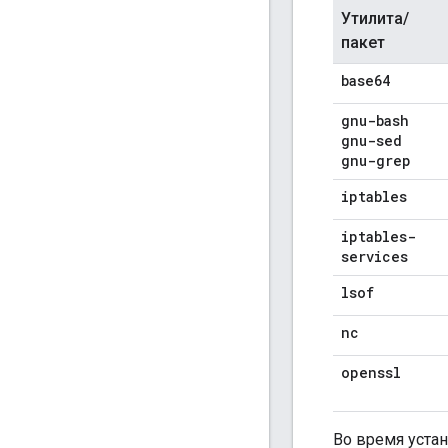
Утилита/
пакет
base64
gnu-bash
gnu-sed
gnu-grep
iptables
iptables-
services
lsof
nc
openssl
Во время уста