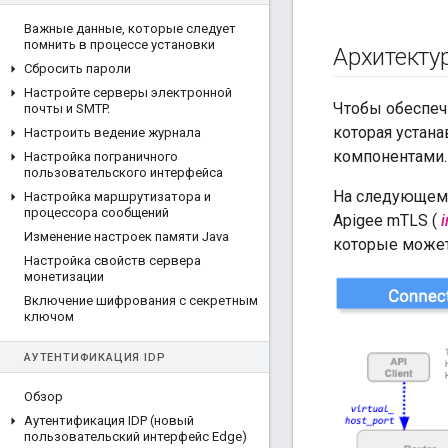
Важные данные
,
которые следует
помнить в процессе установки
Архитекту
Сбросить пароли
Настройте серверы электронной
Чтобы обеспеч
почты и SMTP
.
которая устан
Настроить ведение журнала
компонентами.
Настройка пограничного
пользовательского интерфейса
На следующем 
Настройка маршрутизатора и
процессора сообщений
Apigee mTLS (
i
Изменение настроек памяти Java
которые может
Настройка свойств сервера
монетизации
Включение шифрования с секретным
ключом
АУТЕНТИФИКАЦИЯ IDP
Обзор
Аутентификация IDP (новый
пользовательский интерфейс Edge)