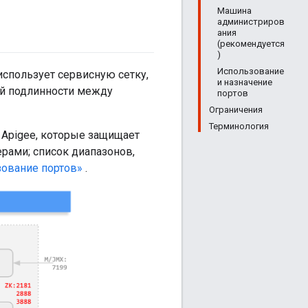
Машина
администриров
ания
(рекомендуется
)
Использование
спользует сервисную сетку,
и назначение
ой подлинности между
портов
Ограничения
Терминология
Apigee, которые защищает
ерами; список диапазонов,
ование портов»
.