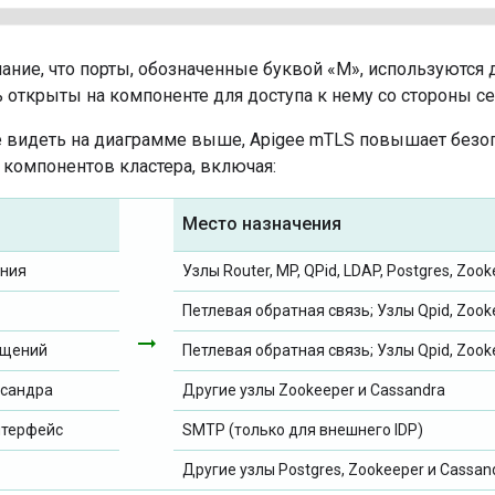
мание, что порты, обозначенные буквой «M», используются
 открыты на компоненте для доступа к нему со стороны се
 видеть на диаграмме выше, Apigee mTLS повышает безо
компонентов кластера, включая:
Место назначения
ения
Узлы Router, MP, QPid, LDAP, Postgres, Zoo
Петлевая обратная связь; Узлы Qpid, Zook
arrow_right_alt
бщений
Петлевая обратная связь; Узлы Qpid, Zook
ссандра
Другие узлы Zookeeper и Cassandra
нтерфейс
SMTP (только для внешнего IDP)
Другие узлы Postgres, Zookeeper и Cassan