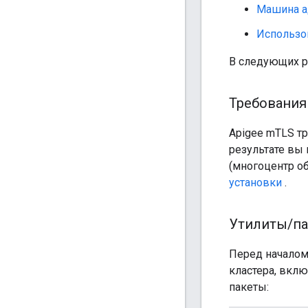
Машина а
Использо
В следующих р
Требования
Apigee mTLS тр
результате вы 
(многоцентр о
установки
.
Утилиты
/
п
Перед началом
кластера, вкл
пакеты: