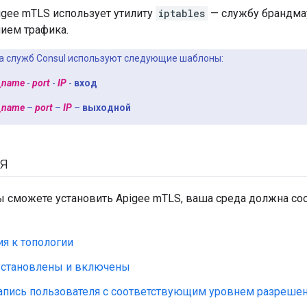
igee mTLS использует утилиту
iptables
— службу брандмау
ием трафика.
 служб Consul используют следующие шаблоны:
_name
-
port
-
IP
-
вход
_name
–
port
–
IP
–
выходной
я
 сможете установить Apigee mTLS, ваша среда должна с
я к топологии
установлены и включены
запись пользователя с соответствующим уровнем разреше