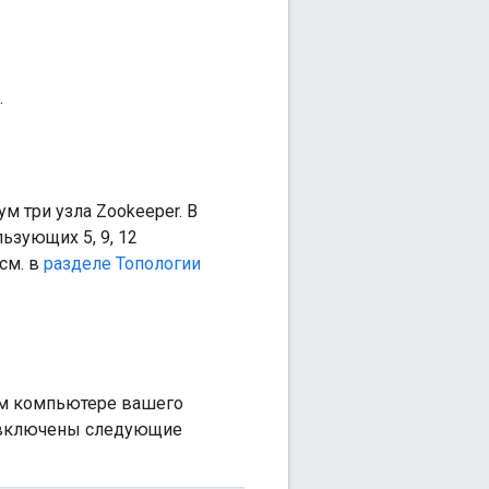
.
м три узла Zookeeper. В
ьзующих 5, 9, 12
см. в
разделе Топологии
ом компьютере вашего
 включены следующие