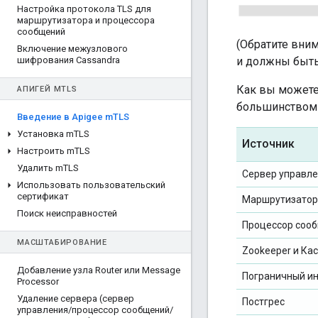
Настройка протокола TLS для
маршрутизатора и процессора
сообщений
(Обратите вни
Включение межузлового
и должны быть
шифрования Cassandra
Как вы можете
АПИГЕЙ M
TLS
большинством 
Введение в Apigee m
TLS
Установка m
TLS
Источник
Настроить m
TLS
Удалить m
TLS
Сервер управл
Использовать пользовательский
сертификат
Маршрутизатор
Поиск неисправностей
Процессор соо
МАСШТАБИРОВАНИЕ
Zookeeper и Ка
Добавление узла Router или Message
Пограничный и
Processor
Удаление сервера (сервер
Постгрес
управления
/
процессор сообщений
/