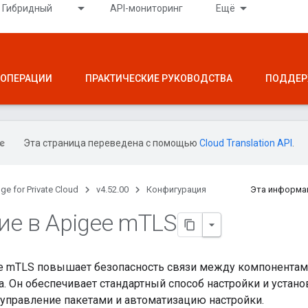
Гибридный
API-мониторинг
Ещё
ОПЕРАЦИИ
ПРАКТИЧЕСКИЕ РУКОВОДСТВА
ПОДДЕР
Эта страница переведена с помощью
Cloud Translation API
.
ge for Private Cloud
v4.52.00
Конфигурация
Эта информа
ие в Apigee m
TLS
e mTLS повышает безопасность связи между компонентами
а. Он обеспечивает стандартный способ настройки и устано
управление пакетами и автоматизацию настройки.