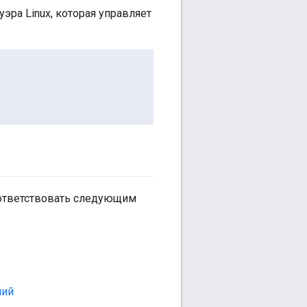
эра Linux, которая управляет
оответствовать следующим
ний