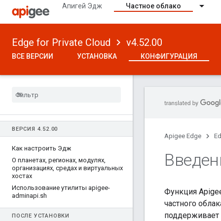
Апигей Эдж
Частное облако
Edge for Private Cloud
v4.52.00
ВСЕ ВЕРСИИ
УСТАНОВКА
КОНФИГУРАЦИЯ
ВЕРСИЯ 4
.
52
.
00
Apigee Edge
Ed
Как настроить Эдж
Введен
О планетах
,
регионах
,
модулях
,
организациях
,
средах и виртуальных
хостах
Использование утилиты apigee-
Функция Apige
adminapi
.
sh
частного облак
поддерживает 
ПОСЛЕ УСТАНОВКИ