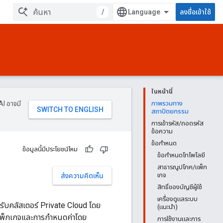
/
ลงชื่อเข้าใช้
ในหน้านี้
AI อาจมี
ภาพรวมทาง
สถาปัตยกรรม
การเข้ารหัส/ถอดรหัส
ข้อความ
ข้อกำหนด
ข้อมูลนี้มีประโยชน์ไหม
ข้อกำหนดโทโพโลยี
สาธารณูปโภค/แพ็ก
เกจ
ส่งความคิดเห็น
สิทธิ์ของบัญชีผู้ใช้
เครื่องดูแลระบบ
ับคลัสเตอร์ Private Cloud โดย
(แนะนำ)
แพ็กเกจและการกำหนดค่าโดย
การใช้งานและการ