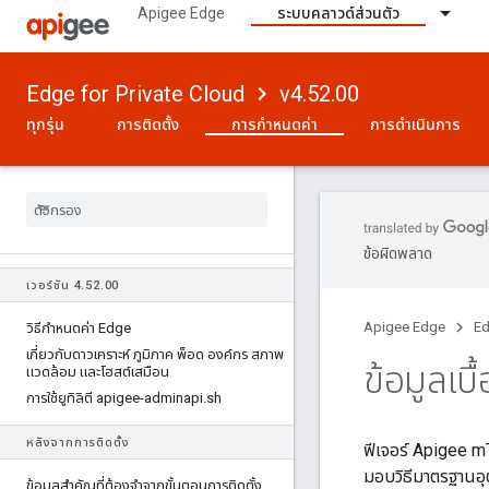
Apigee Edge
ระบบคลาวด์ส่วนตัว
Edge for Private Cloud
v4.52.00
ทุกรุ่น
การติดตั้ง
การกำหนดค่า
การดำเนินการ
ข้อผิดพลาด
เวอร์ชัน 4
.
52
.
00
Apigee Edge
Ed
วิธีกําหนดค่า Edge
เกี่ยวกับดาวเคราะห์ ภูมิภาค พ็อด องค์กร สภาพ
ข้อมูลเบ
แวดล้อม และโฮสต์เสมือน
การใช้ยูทิลิตี apigee-adminapi
.
sh
หลังจากการติดตั้ง
ฟีเจอร์ Apigee m
มอบวิธีมาตรฐานอ
ข้อมูลสําคัญที่ต้องจําจากขั้นตอนการติดตั้ง