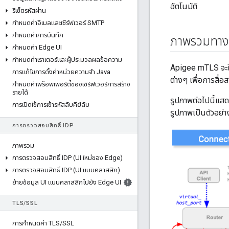
อัตโนมัติ
รีเซ็ตรหัสผ่าน
กําหนดค่าอีเมลและเซิร์ฟเวอร์ SMTP
กําหนดค่าการบันทึก
ภาพรวมทาง
กําหนดค่า Edge UI
กําหนดค่าเราเตอร์และผู้ประมวลผลข้อความ
Apigee mTLS จะใช
การแก้ไขการตั้งค่าหน่วยความจํา Java
ต่างๆ เพื่อการสื่
กําหนดค่าพร็อพเพอร์ตี้ของเซิร์ฟเวอร์การสร้าง
รายได้
รูปภาพต่อไปนี้แส
การเปิดใช้การเข้ารหัสลับคีย์ลับ
รูปภาพเป็นตัวอย่า
การตรวจสอบสิทธิ์ IDP
ภาพรวม
การตรวจสอบสิทธิ์ IDP (UI ใหม่ของ Edge)
การตรวจสอบสิทธิ์ IDP (UI แบบคลาสสิก)
ย้ายข้อมูล UI แบบคลาสสิกไปยัง Edge UI
TLS
/
SSL
การกําหนดค่า TLS
/
SSL