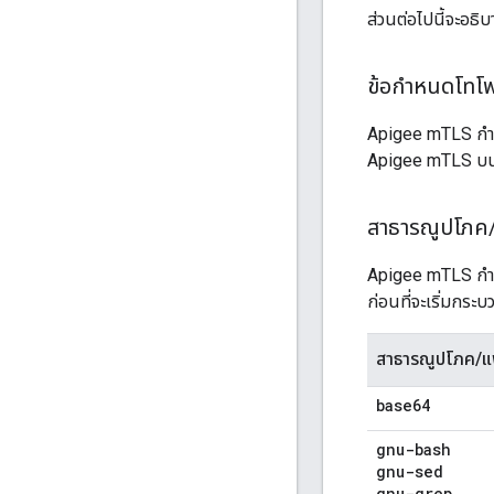
ส่วนต่อไปนี้จะอธิ
ข้อกำหนดโทโพ
Apigee mTLS กำหน
Apigee mTLS บนโทโพ
สาธารณูปโภค
Apigee mTLS กำหน
ก่อนที่จะเริ่มกระบ
สาธารณูปโภค/แ
base64
gnu-bash
gnu-sed
gnu-grep