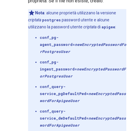
proprietà. Se il file non esiste, crealo.
Nota
: alcune proprietà utilizzano la versione
criptata
postgres
password utente e alcune
utilizzano la password utente
criptata
di
apigee
:
conf_pg-
agent_password=
newEncryptedPasswordFo
r
Postgres
User
conf_pg-
ingest_password=
newEncryptedPasswordF
or
Postgres
User
conf_query-
service_pgDefaultPwd=
newEncryptedPass
wordFor
Apigee
User
conf_query-
service_dwDefaultPwd=
newEncryptedPass
wordFor
Apigee
User