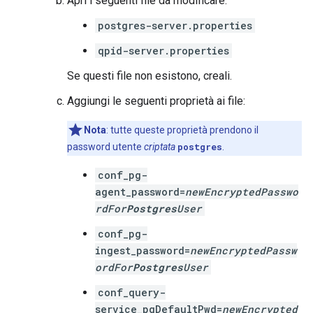
Apri i seguenti file da modificare:
postgres-server.properties
qpid-server.properties
Se questi file non esistono, creali.
Aggiungi le seguenti proprietà ai file:
Nota
: tutte queste proprietà prendono il
password utente
criptata
postgres
.
conf_pg-
agent_password=
newEncryptedPasswo
rdFor
Postgres
User
conf_pg-
ingest_password=
newEncryptedPassw
ordFor
Postgres
User
conf_query-
service_pgDefaultPwd=
newEncrypted