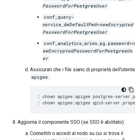
PasswordFor
Postgres
User
conf_query-
service_dwDefaultPwd=
newEncrypted
PasswordFor
Postgres
User
conf_analytics_aries.pg.password=
n
ewEncryptedPasswordFor
Postgres
Us
er
Assicurati che i file siano di proprietà dell'utente
apigee
:
chown apigee:apigee qpid-server.proper
Aggiorna il componente SSO (se SSO è abilitato):
Connettiti o accedi al nodo su cui si trova il