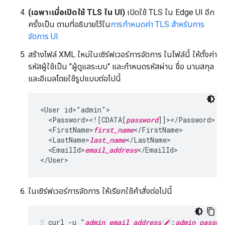
(เฉพาะเมื่อเปิดใช้ TLS ใน UI)
เปิดใช้ TLS ใน Edge UI อีก
ครั้งเป็น ตามที่อธิบายไว้ใน
การกำหนดค่า TLS สำหรับการ
จัดการ UI
สร้างไฟล์ XML ใหม่ในเซิร์ฟเวอร์การจัดการ ในไฟล์นี้ ให้ตั้งค่า
รหัสผู้ใช้เป็น "ผู้ดูแลระบบ" และกำหนดรหัสผ่าน ชื่อ นามสกุล
และอีเมลโดยใช้รูปแบบต่อไปนี้
<User id="admin">

  <Password><![CDATA[
password
]]></Password>

  <FirstName>
first_name
</FirstName>

  <LastName>
last_name
</LastName>

  <EmailId>
email_address
</EmailId>

</User>
ในเซิร์ฟเวอร์การจัดการ ให้เรียกใช้คำสั่งต่อไปนี้
curl -u "
admin_email_address
:
admin_passwo