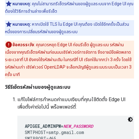
หมายเหตุ:
คุณไม่สามารถรีเซ็ตรหัสผ่านของผู้ดูแลระบบจาก Edge UI คุณ
ต้องใช้วิธีการด้านล่างเพื่อรีเซ็ต
หมายเหตุ:
หากเปิดใช้ TLS ใน Edge UI คุณต้อง เปิดใช้อีกครั้งเป็นส่วน
หนึ่งของการเปลี่ยนรหัสผ่านของผู้ดูแลระบบ
ข้อควรระวัง
: คุณควรหยุด Edge UI ก่อนรีเซ็ต ผู้ดูแลระบบ รหัสผ่าน
เนื่องจากคุณรีเซ็ตรหัสผ่านก่อนบนเซิร์ฟเวอร์การจัดการ จึงอาจมีข้อผิดพลาด
ระยะเวลาที่ UI ยังคงใช้รหัสผ่านเดิม ในกรณีที่ UI เรียกใช้มากกว่า 3 ครั้ง โดยใช้
รหัสผ่านเก่า เซิร์ฟเวอร์ OpenLDAP จะล็อกบัญชีผู้ดูแลระบบระบบเป็นเวลา 3
ครั้ง นาที
วิธีรีเซ็ตรหัสผ่านของผู้ดูแลระบบ
แก้ไขไฟล์การกำหนดค่าแบบเงียบที่คุณใช้ติดตั้ง Edge UI
เพื่อตั้งค่าต่อไปนี้ พร็อพเพอร์ตี้:
APIGEE_ADMINPW=
NEW_PASSWORD
SMTPHOST=smtp.gmail.com

SMTPPORT=465
