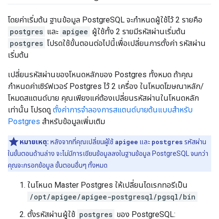
โดยค่าเริ่มต้น ฐานข้อมูล PostgreSQL จะกำหนดผู้ใช้ไว้ 2 รายคือ
postgres
และ
apigee
ผู้ใช้ทั้ง 2 รายมีรหัสผ่านเริ่มต้น
postgres
โปรดใช้ขั้นตอนต่อไปนี้เพื่อเปลี่ยนการตั้งค่า รหัสผ่าน
เริ่มต้น
เปลี่ยนรหัสผ่านของโหนดหลักของ Postgres ทั้งหมด ถ้าคุณ
กำหนดค่าเซิร์ฟเวอร์ Postgres ไว้ 2 เครื่อง ในโหมดโฆษณาหลัก/
โหมดสแตนด์บาย คุณเพียงแค่ต้องเปลี่ยนรหัสผ่านในโหนดหลัก
เท่านั้น โปรดดู
ตั้งค่าการจำลองการสแตนด์บายต้นแบบสำหรับ
Postgres
สำหรับข้อมูลเพิ่มเติม
หมายเหตุ:
หลังจากที่คุณเปลี่ยนผู้ใช้
apigee
และ
postgres
รหัสผ่าน
ในขั้นตอนด้านล่าง จะไม่มีการเขียนข้อมูลลงในฐานข้อมูล PostgreSQL จนกว่า
คุณจะกรอกข้อมูล ขั้นตอนอื่นๆ ทั้งหมด
ในโหนด Master Postgres ให้เปลี่ยนไดเรกทอรีเป็น
/opt/apigee/apigee-postgresql/pgsql/bin
ตั้งรหัสผ่านผู้ใช้
postgres
ของ PostgreSQL: