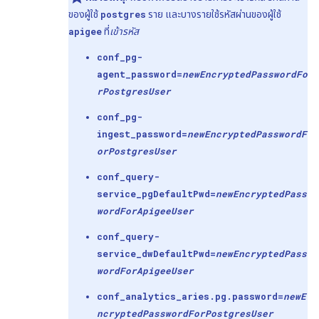
ของผู้ใช้
postgres
ราย และบางรายใช้รหัสผ่านของผู้ใช้
apigee
ที่
เข้ารหัส
conf_pg-
agent_password=
newEncryptedPasswordFo
r
Postgres
User
conf_pg-
ingest_password=
newEncryptedPasswordF
or
Postgres
User
conf_query-
service_pgDefaultPwd=
newEncryptedPass
wordFor
Apigee
User
conf_query-
service_dwDefaultPwd=
newEncryptedPass
wordFor
Apigee
User
conf_analytics_aries.pg.password=
newE
ncryptedPasswordFor
Postgres
User