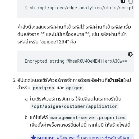
sh /opt/apigee/edge-analytics/utils/scripts
คำสั่งนี้จะแสดงรหัสผ่านที่เข้ารหัสไว้ รหัสผ่านที่เข้ารหัสจะเริ่ม
ต้นหลังจาก ":" และไม่มีเครื่องหมาย ":"; เช่น รหัสผ่านที่เข้า
รหัสสำหรับ "apigee1234" คือ
Encrypted string:WheaR8U4OeMEM11erxA3Cw==
อัปเดตโหนดเซิร์ฟเวอร์การจัดการด้วยรหัสผ่านที่
เข้ารหัส
ใหม่
สำหรับ
postgres
และ
apigee
ในเซิร์ฟเวอร์การจัดการ ให้เปลี่ยนไดเรกทอรีเป็น
/opt/apigee/customer/application
แก้ไขไฟล์
management-server.properties
เพื่อตั้งค่าพร็อพเพอร์ตี้ต่อไปนี้ หากไม่มี ให้สร้างไฟล์นี้
หมายเหตุ
: พร็อพเพอร์ตี้บางรายการจะ
เข้ารหัส
รหัสผ่าน