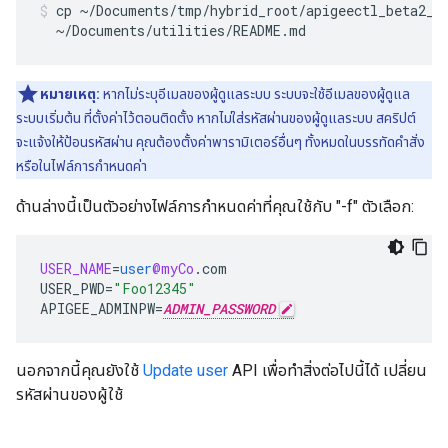
cp ~/Documents/tmp/hybrid_root/apigeectl_beta2_a0
  ~/Documents/utilities/README.md
หมายเหตุ:
หากไม่ระบุอีเมลของผู้ดูแลระบบ ระบบจะใช้อีเมลของผู้ดูแล
ระบบเริ่มต้น ที่ตั้งค่าไว้ตอนติดตั้ง หากไม่ใส่รหัสผ่านของผู้ดูแลระบบ สคริปต์
จะแจ้งให้ป้อนรหัสผ่าน คุณต้องตั้งค่าพารามิเตอร์อื่นๆ ทั้งหมดในบรรทัดคำสั่ง
หรือในไฟล์การกำหนดค่า
ด้านล่างนี้เป็นตัวอย่างไฟล์การกำหนดค่าที่คุณใช้กับ "-f" ตัวเลือก:
USER_NAME
=
user
@myCo
.
com
USER_PWD
=
"Foo12345"
APIGEE_ADMINPW
=
ADMIN_PASSWORD
นอกจากนี้คุณยังใช้
Update user
API เพื่อทำสิ่งต่อไปนี้ได้ เปลี่ยน
รหัสผ่านของผู้ใช้