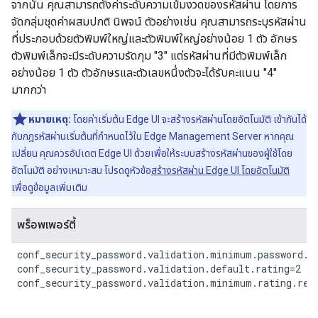
จากนั้น คุณสามารถตั้งค่าระดับความเข้มงวดของรหัสผ่าน โดยการ
จัดกลุ่มชุดค่าผสมปกติ นิพจน์ ตัวอย่างเช่น คุณสามารถระบุรหัสผ่าน
ที่ประกอบด้วยตัวพิมพ์ใหญ่และตัวพิมพ์ใหญ่อย่างน้อย 1 ตัว อักษร
ตัวพิมพ์เล็กจะมีระดับความรัดกุม "3" แต่รหัสผ่านที่มีตัวพิมพ์เล็ก
อย่างน้อย 1 ตัว ตัวอักษรและตัวเลขหนึ่งตัวจะได้รับคะแนน "4"
มากกว่า
หมายเหตุ:
โดยค่าเริ่มต้น Edge UI จะสร้างรหัสผ่านโดยอัตโนมัติ เข้ากันได้
กับกฎรหัสผ่านเริ่มต้นที่กำหนดไว้ใน Edge Management Server หากคุณ
เปลี่ยน คุณควรอัปเดต Edge UI ด้วยเพื่อให้ระบบสร้างรหัสผ่านของผู้ใช้โดย
อัตโนมัติ อย่างเหมาะสม โปรดดูหัวข้อ
สร้างรหัสผ่าน Edge UI โดยอัตโนมัติ
เพื่อดูข้อมูลเพิ่มเติม
พร็อพเพอร์ตี้
conf_security_password.validation.minimum.password.le
conf_security_password.validation.default.rating=2

conf_security_password.validation.minimum.rating.req