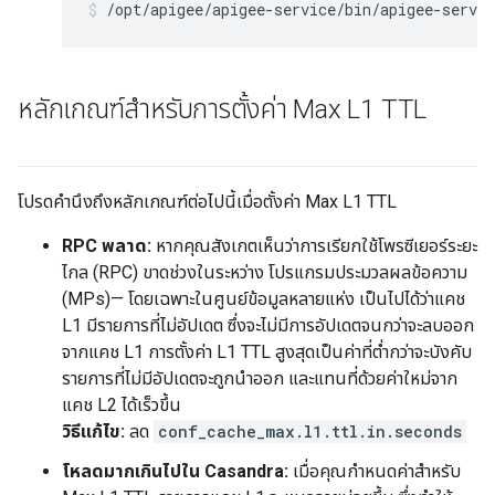
/opt/apigee/apigee-service/bin/apigee-servi
หลักเกณฑ์สำหรับการตั้งค่า Max L1 TTL
โปรดคำนึงถึงหลักเกณฑ์ต่อไปนี้เมื่อตั้งค่า Max L1 TTL
RPC พลาด:
หากคุณสังเกตเห็นว่าการเรียกใช้โพรซีเยอร์ระยะ
ไกล (RPC) ขาดช่วงในระหว่าง โปรแกรมประมวลผลข้อความ
(MPs)— โดยเฉพาะในศูนย์ข้อมูลหลายแห่ง เป็นไปได้ว่าแคช
L1 มีรายการที่ไม่อัปเดต ซึ่งจะไม่มีการอัปเดตจนกว่าจะลบออก
จากแคช L1 การตั้งค่า L1 TTL สูงสุดเป็นค่าที่ต่ำกว่าจะบังคับ
รายการที่ไม่มีอัปเดตจะถูกนำออก และแทนที่ด้วยค่าใหม่จาก
แคช L2 ได้เร็วขึ้น
วิธีแก้ไข:
ลด
conf_cache_max.l1.ttl.in.seconds
โหลดมากเกินไปใน Casandra:
เมื่อคุณกำหนดค่าสำหรับ