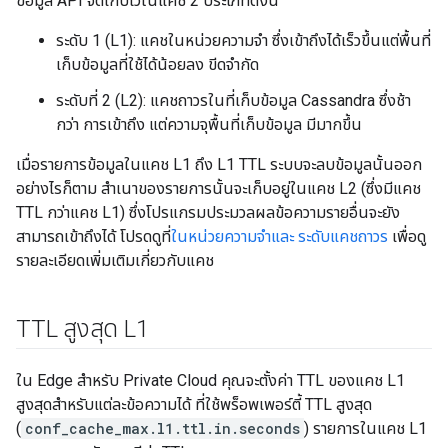
ข้อมูล API จัดเก็บไว้ในแคช 2 ประเภทดังนี้
ระดับ 1 (L1): แคชในหน่วยความจำ ซึ่งเข้าถึงได้เร็วขึ้นแต่พื้นที่
เก็บข้อมูลที่ใช้ได้น้อยลง ขีดจำกัด
ระดับที่ 2 (L2): แคชถาวรในที่เก็บข้อมูล Cassandra ซึ่งช้า
กว่า การเข้าถึง แต่ความจุพื้นที่เก็บข้อมูล มีมากขึ้น
เมื่อรายการข้อมูลในแคช L1 ถึง L1 TTL ระบบจะลบข้อมูลนั้นออก
อย่างไรก็ตาม สำเนาของรายการนั้นจะเก็บอยู่ในแคช L2 (ซึ่งมีแคช
TTL กว่าแคช L1) ซึ่งโปรแกรมประมวลผลข้อความรายอื่นจะยัง
สามารถเข้าถึงได้ โปรดดูที่
ในหน่วยความจำและ ระดับแคชถาวร
เพื่อดู
รายละเอียดเพิ่มเติมเกี่ยวกับแคช
TTL สูงสุด L1
ใน Edge สำหรับ Private Cloud คุณจะตั้งค่า TTL ของแคช L1
สูงสุดสำหรับแต่ละข้อความได้ ที่ใช้พร็อพเพอร์ตี้ TTL สูงสุด
(
conf_cache_max.l1.ttl.in.seconds
) รายการในแคช L1