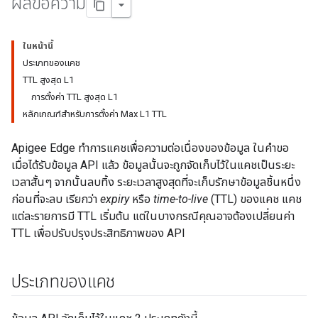
ผลข้อความ
ในหน้านี้
ประเภทของแคช
TTL สูงสุด L1
การตั้งค่า TTL สูงสุด L1
หลักเกณฑ์สำหรับการตั้งค่า Max L1 TTL
Apigee Edge ทำการแคชเพื่อความต่อเนื่องของข้อมูล ในคำขอ
เมื่อได้รับข้อมูล API แล้ว ข้อมูลนั้นจะถูกจัดเก็บไว้ในแคชเป็นระยะ
เวลาสั้นๆ จากนั้นลบทิ้ง ระยะเวลาสูงสุดที่จะเก็บรักษาข้อมูลชิ้นหนึ่ง
ก่อนที่จะลบ เรียกว่า
expiry
หรือ
time-to-live
(TTL) ของแคช แคช
แต่ละรายการมี TTL เริ่มต้น แต่ในบางกรณีคุณอาจต้องเปลี่ยนค่า
TTL เพื่อปรับปรุงประสิทธิภาพของ API
ประเภทของแคช