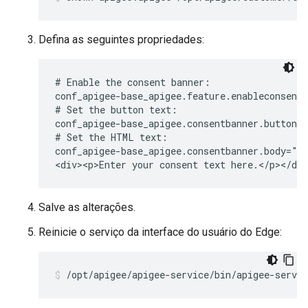
Defina as seguintes propriedades:
# Enable the consent banner:

conf_apigee-base_apigee.feature.enableconsentb
# Set the button text:

conf_apigee-base_apigee.consentbanner.buttonca
# Set the HTML text:

conf_apigee-base_apigee.consentbanner.body="<h
<div><p>Enter your consent text here.</p></di
Salve as alterações.
Reinicie o serviço da interface do usuário do Edge:
/opt/apigee/apigee-service/bin/apigee-servic