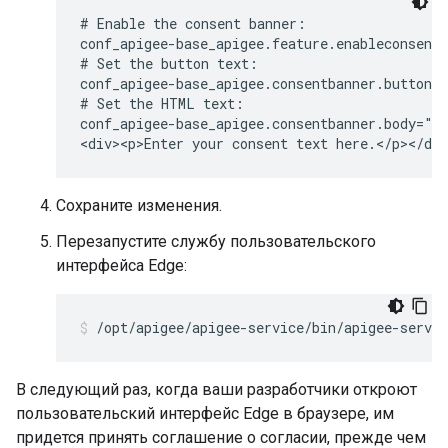
# Enable the consent banner:

conf_apigee-base_apigee.feature.enableconsentb
# Set the button text:

conf_apigee-base_apigee.consentbanner.buttonca
# Set the HTML text:

conf_apigee-base_apigee.consentbanner.body="<h
<div><p>Enter your consent text here.</p></di
Сохраните изменения.
Перезапустите службу пользовательского
интерфейса Edge:
/opt/apigee/apigee-service/bin/apigee-servic
В следующий раз, когда ваши разработчики откроют
пользовательский интерфейс Edge в браузере, им
придется принять соглашение о согласии, прежде чем