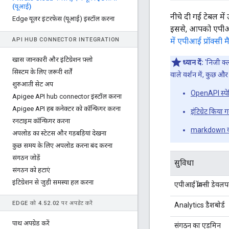
(यूआई)
नीचे दी गई टेबल म
Edge यूज़र इंटरफ़ेस (यूआई) इंस्टॉल करना
इससे, आपको एपीआई प
API HUB CONNECTOR INTEGRATION
में एपीआई प्रॉक्सी
खास जानकारी और इंटिग्रेशन फ़्लो
ध्यान दें:
'निजी क्ल
सिस्टम के लिए ज़रूरी शर्तें
वाले वर्शन में, कुछ और
शुरुआती सेट अप
OpenAPI स्पेस
Apigee API hub connector इंस्टॉल करना
Apigee API हब कनेक्टर को कॉन्फ़िगर करना
इंटिग्रेट किय
रनटाइम कॉन्फ़िगर करना
markdown का इ
अपलोड का स्टेटस और गड़बड़ियां देखना
कुछ समय के लिए अपलोड करना बंद करना
संगठन जोड़ें
सुविधा
संगठन को हटाएं
इंटिग्रेशन से जुड़ी समस्या हल करना
एपीआई प्रॉक्सी डेवलपम
EDGE को 4
.
52
.
02 पर अपडेट करें
Analytics डैशबोर्ड
पाथ अपग्रेड करें
संगठन का एडमिन