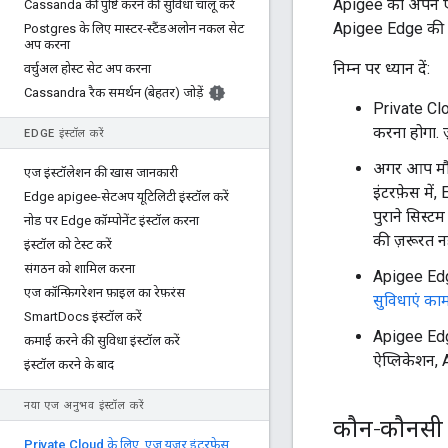
Apigee को अपने एप
Cassanda की पुष्टि करने की सुविधा चालू करें
Apigee Edge की मौज
Postgres के लिए मास्टर-स्टैंडअलोन नकल सेट
अप करना
निम्न पर ध्यान दें:
वर्चुअल होस्ट सेट अप करना
Cassandra रैक समर्थन (बेहतर) जोड़ें
Private Cl
करना होगा. 
EDGE इंस्टॉल करें
अगर आप मौज
एज इंस्टॉलेशन की खास जानकारी
इंटरफ़ेस में
Edge apigee-सेटअप यूटिलिटी इंस्टॉल करें
पुराने सिस्
नोड पर Edge कॉम्पोनेंट इंस्टॉल करना
की ज़रूरत नही
इंस्टॉल को टेस्ट करें
संगठन को शामिल करना
Apigee Edge 
एज कॉन्फ़िगरेशन फ़ाइल का रेफ़रंस
सुविधाएं काम
Smart
Docs इंस्टॉल करें
Apigee Edge
कमाई करने की सुविधा इंस्टॉल करें
ऐप्लिकेशन, 
इंस्टॉल करने के बाद
नया एज अनुभव इंस्टॉल करें
कौन-कौनसी स
Private Cloud के लिए
,
एज यूज़र इंटरफ़ेस