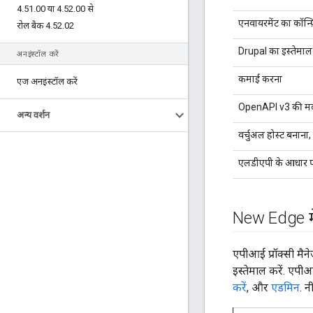
4
.
51
.
00 या 4
.
52
.
00 से
एनवायरमेंट का कॉन्फ
रोल बैक 4
.
52
.
02
Drupal का इस्तेमाल क
अनइंस्टॉल करें
कमाई करना
एज अनइंस्टॉल करें
OpenAPI v3 की मदद स
अन्य वर्शन
वर्चुअल होस्ट बनाना,
एलडीएपी के आधार पर 
New Edge मे
एपीआई प्रॉक्सी मै
इस्तेमाल करें. एपी
करें
, और
एडमिन
. न