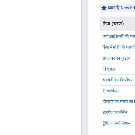
ध्यान दें:
New Edge
फ़ेज़ (चरण)
एपीआई प्रॉक्सी की परफ़
कैश मेमोरी की परफ़ॉर्
डेवलपर का जुड़ाव
डिवाइस
गड़बड़ी का विश्लेषण
GeoMap
इंतज़ार का समय का 
टारगेट परफ़ॉर्मेंस
ट्रैफ़िक कंपोज़िशन