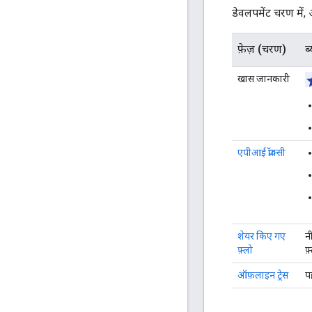
डेवलपमेंट चरण में
फ़ेज़ (चरण)
ब
खास जानकारी
एपीआई प्रॉक्सी
शेयर किए गए
न
फ़्लो
फ
ऑफ़लाइन ट्रेस
प