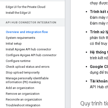
chạy được 
Edge UI for the Private Cloud
Trình kết
Install the Edge UI
Đám mây riê
API HUB CONNECTOR INTEGRATION
Đám mây ri
Trình xử l
Overview and integration flow
phân tích 
System requirements
có thể truy
Initial setup
Install Apigee API hub connector
Hệ thống 
Configure Apigee API hub connector
trình kết n
Configure runtime
Google Cl
Check upload status and errors
dụng để tr
Stop upload temporarily
Manage personally identifiable
Tài khoản
information (PII) masking
API Hub ch
Add an organization
Remove an organization
Reconcile an organization
Quy trình t
Troubleshoot integration