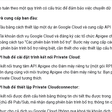
ợp tuân theo một quy trình có cấu trúc để đảm bảo việc chuyển dữ l
 và cung cấp ban đầu:
đầu bằng cách thiết lập một dự án Google Cloud và cung cấp API
Tài khoản dịch vụ Google Cloud và đăng ký các tổ chức Apigee c
bằng cách tạo "Các phiên bản trình bổ trợ". Bước này cung cấp 
phiên bản trình bổ trợ riêng biệt, cần thiết cho việc thiết lập cấu h
 hub để cài đặt trình kết nối Private Cloud:
h kết nối trung tâm API Apigee cho Đám mây riêng tư (một gói R
ên dụng cùng với môi trường Apigee cho Đám mây riêng tư. Bạn 
rivate Cloud tương thích.
I hub để thiết lập Private Cloudconnector:
 kết nối được định cấu hình bằng thông tin chi tiết thu được trong 
chủ đề Pub/Sub, mã nhận dạng phiên bản trình bổ trợ, thông tin chi
thực cho cả dịch vụ Google Cloud (thông qua khoá tài khoản dịc