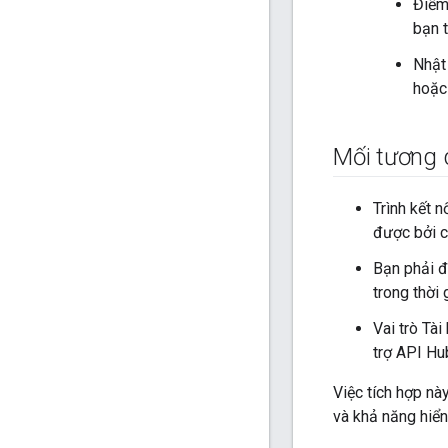
Điểm
bạn t
Nhật 
hoặc 
Mối tương 
Trình kết 
được bởi ch
Bạn phải đ
trong thời 
Vai trò Tà
trợ API Hub
Việc tích hợp n
và khả năng hiển 