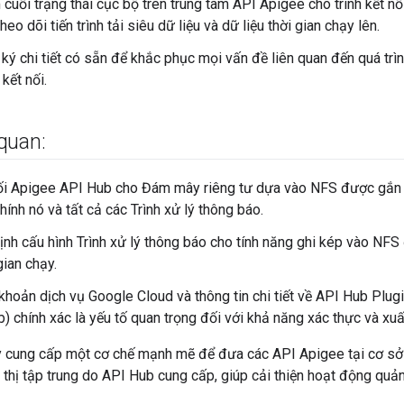
 cuối trạng thái cục bộ trên trung tâm API Apigee cho trình kết 
heo dõi tiến trình tải siêu dữ liệu và dữ liệu thời gian chạy lên.
ký chi tiết có sẵn để khắc phục mọi vấn đề liên quan đến quá trì
kết nối.
quan:
nối Apigee API Hub cho Đám mây riêng tư dựa vào NFS được gắn 
ính nó và tất cả các Trình xử lý thông báo.
ịnh cấu hình Trình xử lý thông báo cho tính năng ghi kép vào NFS 
gian chạy.
i khoản dịch vụ Google Cloud và thông tin chi tiết về API Hub Plug
) chính xác là yếu tố quan trọng đối với khả năng xác thực và xuất
ày cung cấp một cơ chế mạnh mẽ để đưa các API Apigee tại cơ sở
thị tập trung do API Hub cung cấp, giúp cải thiện hoạt động quản tr