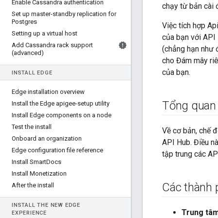
Enable Cassandra authentication
chạy từ bản cài
Set up master-standby replication for
Postgres
Việc tích hợp Ap
Setting up a virtual host
của bạn với API 
Add Cassandra rack support
(chẳng hạn như đ
(advanced)
cho Đám mây riên
của bạn.
INSTALL EDGE
Edge installation overview
Tổng quan
Install the Edge apigee-setup utility
Install Edge components on a node
Test the install
Về cơ bản, chế 
Onboard an organization
API Hub. Điều nà
Edge configuration file reference
tập trung các API
Install Smart
Docs
Install Monetization
Các thành 
After the install
INSTALL THE NEW EDGE
Trung tâm
EXPERIENCE