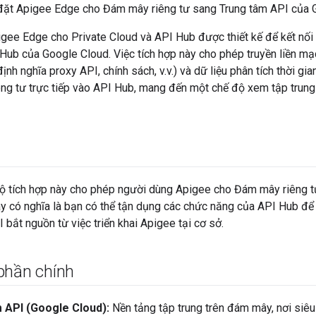
 đặt Apigee Edge cho Đám mây riêng tư sang Trung tâm API của 
igee Edge cho Private Cloud và API Hub được thiết kế để kết nối
Hub của Google Cloud. Việc tích hợp này cho phép truyền liền mạ
ịnh nghĩa proxy API, chính sách, v.v.) và dữ liệu phân tích thời gi
g tư trực tiếp vào API Hub, mang đến một chế độ xem tập trung v
độ tích hợp này cho phép người dùng Apigee cho Đám mây riêng t
y có nghĩa là bạn có thể tận dụng các chức năng của API Hub để 
 bắt nguồn từ việc triển khai Apigee tại cơ sở.
phần chính
 API (Google Cloud):
Nền tảng tập trung trên đám mây, nơi siêu 