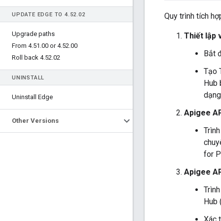
UPDATE EDGE TO 4
.
52
.
02
Quy trình tích h
Upgrade paths
Thiết lập
From 4
.
51
.
00 or 4
.
52
.
00
Bắt 
Roll back 4
.
52
.
02
Tạo 
UNINSTALL
Hub 
dạng 
Uninstall Edge
Apigee API
Other Versions
Trìn
chuy
for P
Apigee AP
Trình
Hub (
Xác 