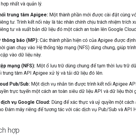
hợp nhất và quản lý.
 nối trung tâm Apigee:
Một thành phần mới được cài đặt cùng v
ng tư. Trình kết nối này là tác nhân chính chịu trách nhiệm trích
êng tư và xuất bản dữ liệu đó một cách an toàn lên Google Cloud
ý thông báo (MP):
Các thành phần hiện có của Apigee được định c
thời gian chạy vào Hệ thống tệp mạng (NFS) dùng chung, giúp trìn
 cập vào dữ liệu này.
tệp mạng (NFS):
Một ổ lưu trữ dùng chung để tạm thời lưu trữ dữ
ối trung tâm API Apigee xử lý và tải dữ liệu đó lên.
oud Pub/Sub:
Một dịch vụ nhắn tin được trình kết nối Apigee A
uyền trực tuyến một cách an toàn siêu dữ liệu API và dữ liệu thời
 dịch vụ Google Cloud:
Dùng để xác thực và uỷ quyền một cách a
o Đám mây riêng để tương tác với các dịch vụ Pub/Sub và API H
ích hợp