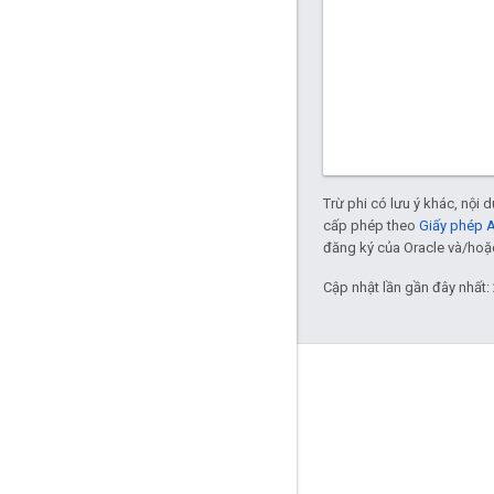
Trừ phi có lưu ý khác, nội
cấp phép theo
Giấy phép 
đăng ký của Oracle và/hoặc 
Cập nhật lần gần đây nhất:
Giới thiệu về Apigee
We're part of Google
Sự kiện
Đối tác