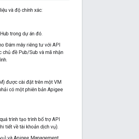
iệu và độ chính xác:
 Hub trong dự án đó.
ho Đám mây riêng tư với API
các chủ đề Pub/Sub và mã nhận
ình.
PM) được cài đặt trên một VM
phải có một phiên bản Apigee
quá trình tạo trình bổ trợ API
 tiết về tài khoản dịch vụ).
h vụ) và Apigee Management