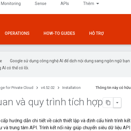
 Monitoring
Sense
APIs
Thêm
OPERATIONS
HOW-TO GUIDES
HỖ TRỢ
Google sử dụng công nghệ AI để dịch nội dung sang ngôn ngữ bạn
 AI có thể có lỗi.
ge for Private Cloud
v4.52.02
Installation
Thông tin này có hữ
an và quy trình tích hợp
 cấp hướng dẫn chi tiết về cách thiết lập và định cấu hình trình k
 và trung tâm API. Trình kết nối này giúp chuyển siêu dữ liệu API 