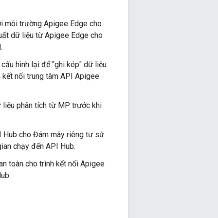
ới môi trường Apigee Edge cho
 xuất dữ liệu từ Apigee Edge cho
.
ấu hình lại để "ghi kép" dữ liệu
h kết nối trung tâm API Apigee
 liệu phân tích từ MP trước khi
PI Hub cho Đám mây riêng tư sử
 gian chạy đến API Hub.
n toàn cho trình kết nối Apigee
ub.