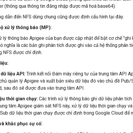
er (thông qua thông tin đăng nhập được mã hoá base64).
g dẫn đến NFS dùng chung cũng được định cấu hình tại đây.
bộ xử lý thông báo (MP):
ử lý thông báo Apigee của bạn được cập nhật để bật cơ chế "ghi k
ó nghĩa là các bản ghi phân tích được ghi vào cả hệ thống phân t
g NFS được chỉ định.
iệu:
 dữ liệu API:
Trình kết nối Đám mây riêng tư của trung tâm API Ap
chủ quản lý Apigee và xuất bản siêu dữ liệu đó vào chủ đề Pub/
d, sau đó sẽ được đưa vào trung tâm API.
iệu thời gian chạy:
Các trình xử lý thông báo ghi dữ liệu phân tíc
rung tâm Apigee giám sát NFS này, xử lý dữ liệu thời gian chạy v
Sub dữ liệu thời gian chạy được chỉ định trong Google Cloud để 
và khắc phục sự cố: