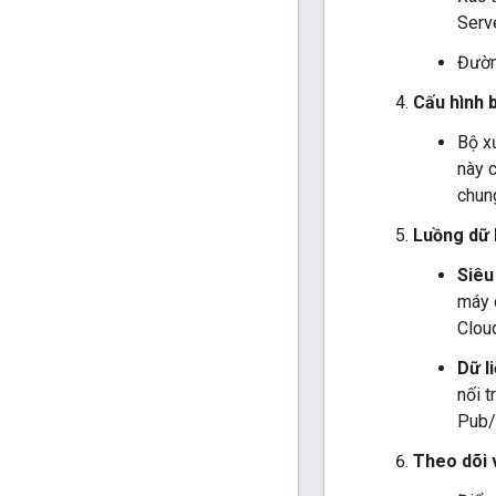
Serv
Đườn
Cấu hình 
Bộ x
này c
chun
Luồng dữ l
Siêu
máy 
Clou
Dữ l
nối t
Pub/
Theo dõi 