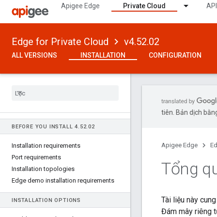
Apigee Edge
Private Cloud
API
Edge for Private Cloud
v4.52.02
ALL VERSIONS
INSTALLATION
CONFIGURATION
tiên. Bản dịch bằng
BEFORE YOU INSTALL 4
.
52
.
02
Apigee Edge
Ed
Installation requirements
Port requirements
Tổng qu
Installation topologies
Edge demo installation requirements
Tài liệu này cung
INSTALLATION OPTIONS
Đám mây riêng tư