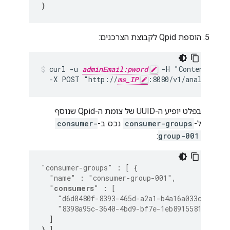
}
הוספת Qpid לקבוצת הצרכנים:
curl -u 
adminEmail:pword
 -H "Content-Type
  -X POST "http://
ms_IP
:8080/v1/analytics/
בפלט יופיע ה-UUID של צומת ה-Qpid שנוסף
ל-
consumer-groups
נכס ב-
consumer-
:
group-001
"consumer-groups"
:
[
{
"name"
:
"consumer-group-001"
,
"
consumers
"
:
[
"d6d0480f-8393-465d-a2a1-b4a16a033c55"
,
"8398a95c-3640-4bd9-bf7e-1eb89155810a"
]
}
]