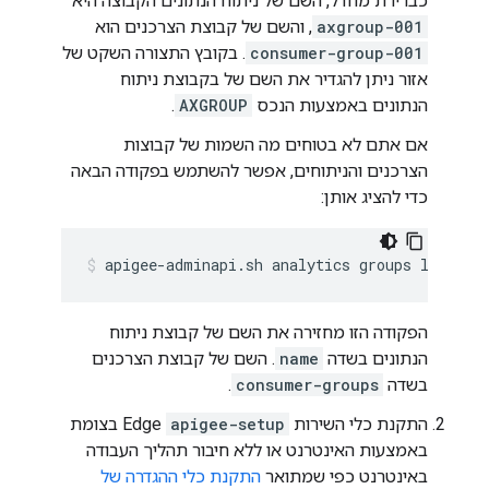
כברירת מחדל, השם של ניתוח הנתונים הקבוצה היא
axgroup-001
, והשם של קבוצת הצרכנים הוא
consumer-group-001
. בקובץ התצורה השקט של
אזור ניתן להגדיר את השם של בקבוצת ניתוח
הנתונים באמצעות הנכס
AXGROUP
.
אם אתם לא בטוחים מה השמות של קבוצות
הצרכנים והניתוחים, אפשר להשתמש בפקודה הבאה
כדי להציג אותן:
apigee-adminapi.sh analytics groups list --
הפקודה הזו מחזירה את השם של קבוצת ניתוח
הנתונים בשדה
name
. השם של קבוצת הצרכנים
בשדה
consumer-groups
.
התקנת כלי השירות
apigee-setup
Edge בצומת
באמצעות האינטרנט או ללא חיבור תהליך העבודה
באינטרנט כפי שמתואר
התקנת כלי ההגדרה של