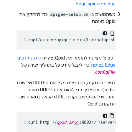
.
Edge apigee-setup
משתמשים ב-
apigee-setup.sh
כדי להתקין את
Qpid בצומת:
/opt/apigee/apigee-setup/bin/setup.sh -p qs 
'-p qs' מציינת להתקין את Qpid. צפייה
התקנת רכיבי
Edge בצומת
כדי לקבל מידע על בתהליך יצירה של
.
configFile
בסיום ההתקנה, הסקריפט מציג את ה-UUID של שרת
ה-Qpid. אם צריך כדי לזהות את ה-UUID מאוחר
יותר, יש להשתמש בפקודת cURL הבאה במארח שבו
התקנתם Qpid:
curl http://
qpid_IP
:8083/v1/servers/self