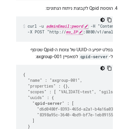
הוספת Qpid לקבוצת ניתוח הנתונים:
curl -u 
adminEmail:pword
 -H "Content-Type
  -X POST "http://
ms_IP
:8080/v1/analytics/
בפלט יופיע ה-UUID של צומת ה-Qpid שנוסף
ל-
qpid-server
למאפיין axgroup-001:
{
"name"
:
"axgroup-001"
,
"properties"
:
{},
"scopes"
:
[
"VALIDATE~test"
,
"sgilson~pro
"uuids"
:
{
"
qpid-server
"
:
[
"d6d0480f-8393-465d-a2a1-b4a16a033c55"
,
"8398a95c-3640-4bd9-bf7e-1eb89155810a"
]
}