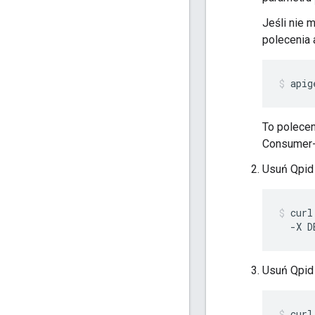
Jeśli nie 
polecenia 
apig
To polecen
Consumer-
Usuń Qpid 
curl
  -X D
Usuń Qpid 
curl