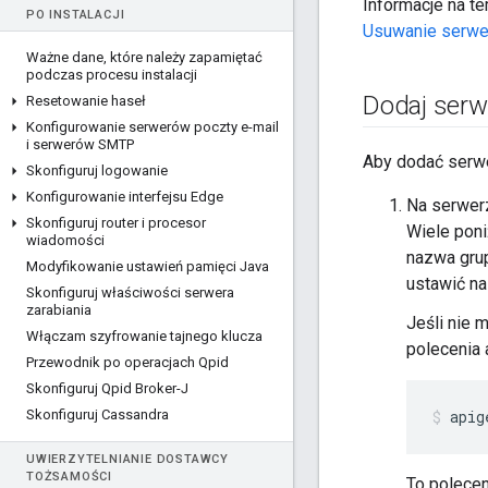
Informacje na t
PO INSTALACJI
Usuwanie serwe
Ważne dane
,
które należy zapamiętać
podczas procesu instalacji
Dodaj serw
Resetowanie haseł
Konfigurowanie serwerów poczty e-mail
i serwerów SMTP
Aby dodać serwe
Skonfiguruj logowanie
Konfigurowanie interfejsu Edge
Na serwerz
Skonfiguruj router i procesor
Wiele poni
wiadomości
nazwa gru
Modyfikowanie ustawień pamięci Java
ustawić n
Skonfiguruj właściwości serwera
zarabiania
Jeśli nie 
Włączam szyfrowanie tajnego klucza
polecenia 
Przewodnik po operacjach Qpid
Skonfiguruj Qpid Broker-J
Skonfiguruj Cassandra
apig
UWIERZYTELNIANIE DOSTAWCY
TOŻSAMOŚCI
To polecen