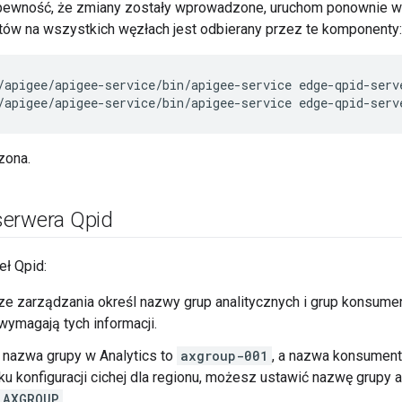
pewność, że zmiany zostały wprowadzone, uruchom ponownie 
ów na wszystkich węzłach jest odbierany przez te komponenty:
/apigee/apigee-service/bin/apigee-service edge-qpid-serv
/apigee/apigee-service/bin/apigee-service edge-qpid-serv
zona.
erwera Qpid
ł Qpid:
e zarządzania określ nazwy grup analitycznych i grup konsume
wymagają tych informacji.
 nazwa grupy w Analytics to
axgroup-001
, a nazwa konsument
iku konfiguracji cichej dla regionu, możesz ustawić nazwę grupy
AXGROUP
.