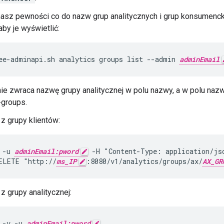
masz pewności co do nazw grup analitycznych i grup konsumenck
aby je wyświetlić:
ee-adminapi.sh analytics groups list --admin 
adminEmail
ie zwraca nazwę grupy analitycznej w polu nazwy, a w polu n
groups.
z grupy klientów:
 -u 
adminEmail:pword
 -H "Content-Type: application/jso
ELETE "http://
ms_IP
:8080/v1/analytics/groups/ax/
AX_GR
z grupy analitycznej:
 -v -u 
adminEmail:pword