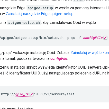
 narzędzie Edge
apigee-setup
w węźle za pomocą internetu lu
no w
Zainstaluj narzędzie Edge apigee-setup
.
enia
apigee-setup.sh
, aby zainstalować Qpid w węźle:
/apigee/apigee-setup/bin/setup.sh -p qs -f 
configFile
„-p qs” wskazuje instalację Qpid. Zobacz
Zainstaluj w węźle k
 na temat: podczas tworzenia
configFile
.
eniu instalacji skrypt wyświetla identyfikator UUID serwera Qpi
reślić identyfikator UUID, użyj następującego polecenia cURL na 
 http://
qpid_IP
:8083/v1/servers/self