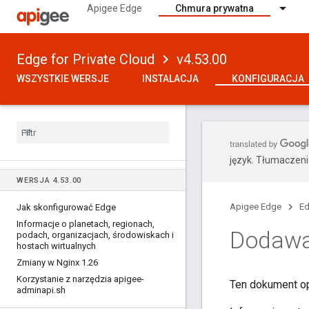
Apigee Edge
Chmura prywatna
Edge for Private Cloud
v4.53.00
WSZYSTKIE WERSJE
INSTALACJA
KONFIGURACJA
język. Tłumaczen
WERSJA 4
.
53
.
00
Apigee Edge
Ed
Jak skonfigurować Edge
Informacje o planetach
,
regionach
,
Dodawa
podach
,
organizacjach
,
środowiskach i
hostach wirtualnych
Zmiany w Nginx 1
.
26
Korzystanie z narzędzia apigee-
Ten dokument opi
adminapi
.
sh