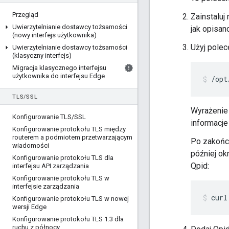
Przegląd
Zainstaluj
Uwierzytelnianie dostawcy tożsamości
jak opisa
(nowy interfejs użytkownika)
Użyj polec
Uwierzytelnianie dostawcy tożsamości
(klasyczny interfejs)
Migracja klasycznego interfejsu
użytkownika do interfejsu Edge
/opt
TLS
/
SSL
Wyrażenie 
Konfigurowanie TLS
/
SSL
informacje
Konfigurowanie protokołu TLS między
routerem a podmiotem przetwarzającym
Po zakończ
wiadomości
później ok
Konfigurowanie protokołu TLS dla
Qpid:
interfejsu API zarządzania
Konfigurowanie protokołu TLS w
interfejsie zarządzania
curl
Konfigurowanie protokołu TLS w nowej
wersji Edge
Konfigurowanie protokołu TLS 1
.
3 dla
ruchu z północy