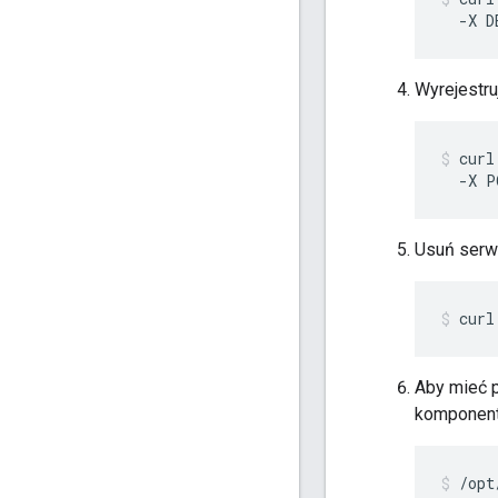
  -X D
Wyrejestru
curl
  -X P
Usuń serwe
curl
Aby mieć 
komponent
/opt