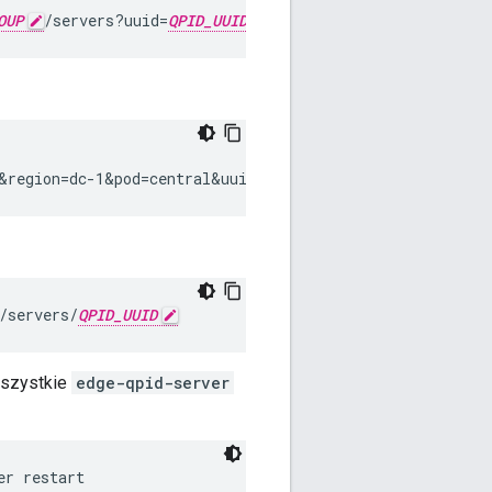
OUP
/servers?uuid=
QPID_UUID
&type=qpid-server"
&region=dc-1&pod=central&uuid=
QPID_UUID
&action=remove
/servers/
QPID_UUID
wszystkie
edge-qpid-server
er restart