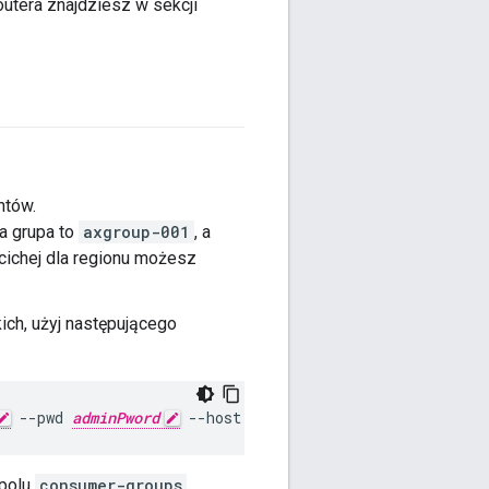
utera znajdziesz w sekcji
ntów.
a grupa to
axgroup-001
, a
 cichej dla regionu możesz
ich, użyj następującego
 --pwd 
adminPword
 --host localhost
 polu
consumer-groups
.