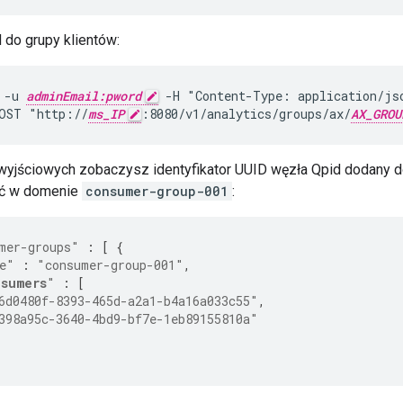
 do grupy klientów:
 -u 
adminEmail:pword
 -H "Content-Type: application/jso
OST "http://
ms_IP
:8080/v1/analytics/groups/ax/
AX_GROU
yjściowych zobaczysz identyfikator UUID węzła Qpid dodany do
ć w domenie
consumer-group-001
:
mer-groups"
:
[
{
e"
:
"consumer-group-001"
,
sumers
"
:
[
6d0480f-8393-465d-a2a1-b4a16a033c55"
,
398a95c-3640-4bd9-bf7e-1eb89155810a"