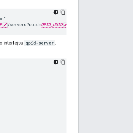
n"

P
/servers?uuid=
QPID_UUID
&type=qpid-server"
 interfejsu
qpid-server
.