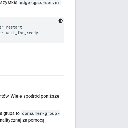
wszystkie
edge-qpid-server
er restart
er wait_for_ready
ntów. Wiele spośród poniższe
a grupa to
consumer-group-
 analitycznej za pomocą