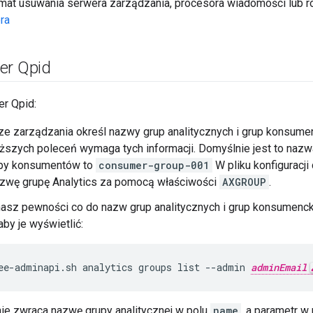
emat usuwania serwera zarządzania, procesora wiadomości lub ro
ra
er Qpid
r Qpid:
e zarządzania określ nazwy grup analitycznych i grup konsume
ższych poleceń wymaga tych informacji. Domyślnie jest to nazw
py konsumentów to
consumer-group-001
W pliku konfiguracji
azwę grupę Analytics za pomocą właściwości
AXGROUP
.
masz pewności co do nazw grup analitycznych i grup konsumenck
aby je wyświetlić:
ee-adminapi.sh analytics groups list --admin 
adminEmail
ie zwraca nazwę grupy analitycznej w polu
name
, a parametr w