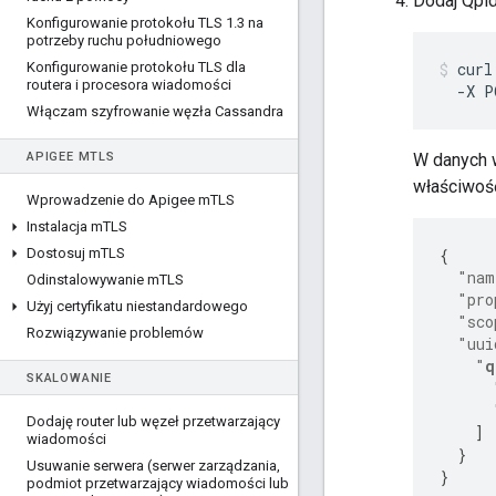
Dodaj Qpid
Konfigurowanie protokołu TLS 1
.
3 na
potrzeby ruchu południowego
Konfigurowanie protokołu TLS dla
curl
routera i procesora wiadomości
  -X P
Włączam szyfrowanie węzła Cassandra
APIGEE M
TLS
W danych w
właściwoś
Wprowadzenie do Apigee m
TLS
Instalacja m
TLS
Dostosuj m
TLS
{
"nam
Odinstalowywanie m
TLS
"pro
Użyj certyfikatu niestandardowego
"sco
Rozwiązywanie problemów
"uui
"
q
SKALOWANIE
Dodaję router lub węzeł przetwarzający
]
wiadomości
}
Usuwanie serwera (serwer zarządzania
,
}
podmiot przetwarzający wiadomości lub