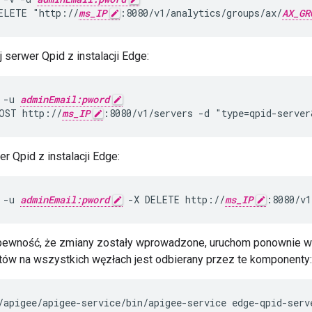
ELETE "http://
ms_IP
:8080/v1/analytics/groups/ax/
AX_GR
j serwer Qpid z instalacji Edge:
 -u 
adminEmail:pword
OST http://
ms_IP
:8080/v1/servers -d "type=qpid-server
r Qpid z instalacji Edge:
 -u 
adminEmail:pword
 -X DELETE http://
ms_IP
:8080/v1
pewność, że zmiany zostały wprowadzone, uruchom ponownie 
ów na wszystkich węzłach jest odbierany przez te komponenty:
/apigee/apigee-service/bin/apigee-service edge-qpid-serv