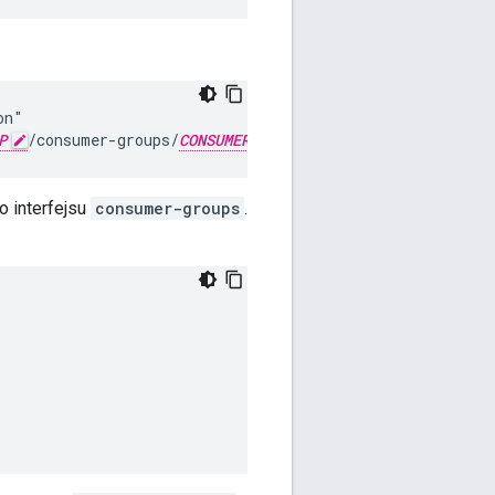
n"

P
/consumer-groups/
CONSUMER_GROUP
/consumers?uuid=
QPI
 interfejsu
consumer-groups
.