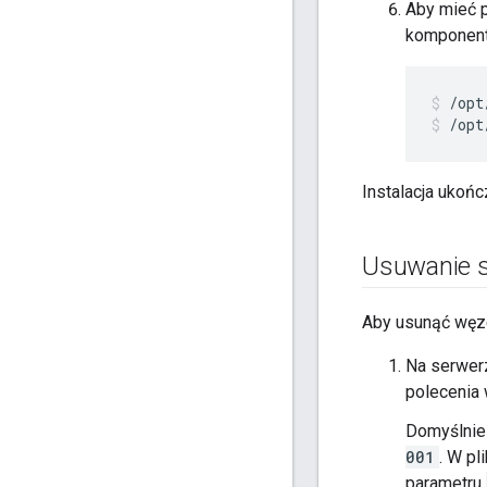
Aby mieć 
komponent
/opt
/opt
Instalacja ukońc
Usuwanie s
Aby usunąć węze
Na serwerz
polecenia 
Domyślnie
001
. W pl
parametru