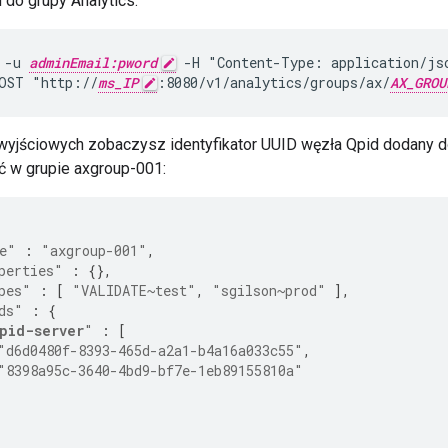
 do grupy Analytics:
 -u 
adminEmail:pword
 -H "Content-Type: application/jso
OST "http://
ms_IP
:8080/v1/analytics/groups/ax/
AX_GROU
yjściowych zobaczysz identyfikator UUID węzła Qpid dodany do
ć w grupie axgroup-001:
e"
:
"axgroup-001"
,
perties"
:
{},
pes"
:
[
"VALIDATE~test"
,
"sgilson~prod"
],
ds"
:
{
pid-server
"
:
[
"d6d0480f-8393-465d-a2a1-b4a16a033c55"
,
"8398a95c-3640-4bd9-bf7e-1eb89155810a"