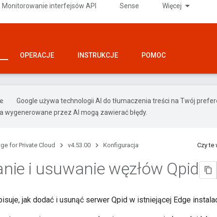
Monitorowanie interfejsów API
Sense
Więcej
OPERACJE
INSTRUKCJE
POMOC
Google używa technologii AI do tłumaczenia treści na Twój pref
ia wygenerowane przez AI mogą zawierać błędy.
ge for Private Cloud
v4.53.00
Konfiguracja
Czy te
nie i usuwanie węzłów Qpid
suje, jak dodać i usunąć serwer Qpid w istniejącej Edge instalac