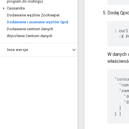
program do routingu)
Cassandra
Dodaj Qpid
Dodawanie węzłów Zoo
Keeper
Dodawanie i usuwanie węzłów Qpid
Dodawanie centrum danych
curl
Wycofanie Centrum danych
  -X P
Inne wersje
W danych w
właściwoś
"consu
"nam
"
con
"d
"8
]
}
]