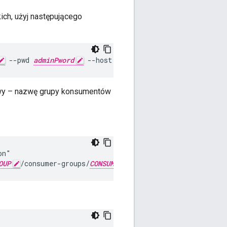
ich, użyj następującego
 --pwd 
adminPword
 --host localhost
azwy – nazwę grupy konsumentów
n"

OUP
/consumer-groups/
CONSUMER_GROUP
/consumers/
QPID_U