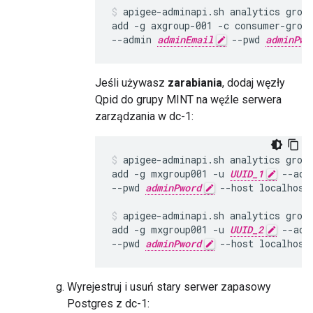
apigee-adminapi.sh analytics group
add -g axgroup-001 -c consumer-grou
--admin 
adminEmail
 --pwd 
adminPwo
Jeśli używasz
zarabiania
, dodaj węzły
Qpid do grupy MINT na węźle serwera
zarządzania w dc-1:
apigee-adminapi.sh analytics group
add -g mxgroup001 -u 
UUID_1
 --adm
--pwd 
adminPword
 --host localhost

apigee-adminapi.sh analytics group
add -g mxgroup001 -u 
UUID_2
 --adm
--pwd 
adminPword
 --host localhost
Wyrejestruj i usuń stary serwer zapasowy
Postgres z dc-1: