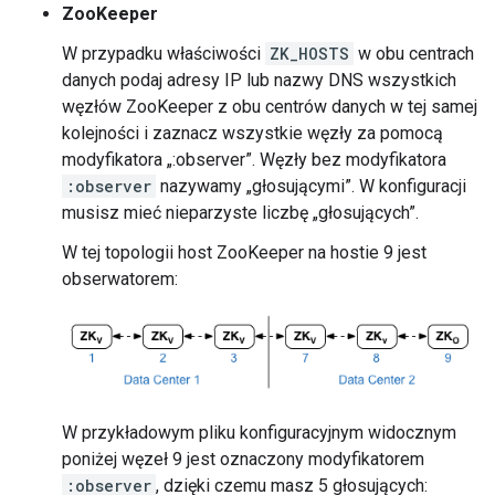
ZooKeeper
W przypadku właściwości
ZK_HOSTS
w obu centrach
danych podaj adresy IP lub nazwy DNS wszystkich
węzłów ZooKeeper z obu centrów danych w tej samej
kolejności i zaznacz wszystkie węzły za pomocą
modyfikatora „:observer”. Węzły bez modyfikatora
:observer
nazywamy „głosującymi”. W konfiguracji
musisz mieć nieparzyste liczbę „głosujących”.
W tej topologii host ZooKeeper na hostie 9 jest
obserwatorem:
W przykładowym pliku konfiguracyjnym widocznym
poniżej węzeł 9 jest oznaczony modyfikatorem
:observer
, dzięki czemu masz 5 głosujących: