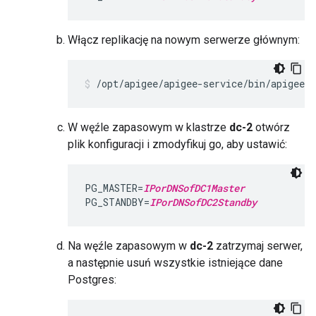
Włącz replikację na nowym serwerze głównym:
/opt/apigee/apigee-service/bin/apigee-
W węźle zapasowym w klastrze
dc-2
otwórz
plik konfiguracji i zmodyfikuj go, aby ustawić:
PG_MASTER=
IPorDNSofDC1Master
PG_STANDBY=
IPorDNSofDC2Standby
Na węźle zapasowym w
dc-2
zatrzymaj serwer,
a następnie usuń wszystkie istniejące dane
Postgres: