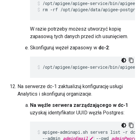
rm -rf /opt/apigee/data/apigee-postgre
W razie potrzeby możesz utworzyć kopię
zapasową tych danych przed ich usunięciem.
Skonfiguruj węzeł zapasowy w
dc-2
:
/opt/apigee/apigee-service/bin/apigee-s
Na serwerze dc-1 zaktualizuj konfigurację usługi
Analytics i skonfiguruj organizacje.
Na węźle serwera zarządzającego w dc-1
uzyskaj identyfikator UUID węzła Postgres:
apigee-adminapi.sh servers list -r dc-1
  --admin 
adminEmail
 --pwd 
adminPword