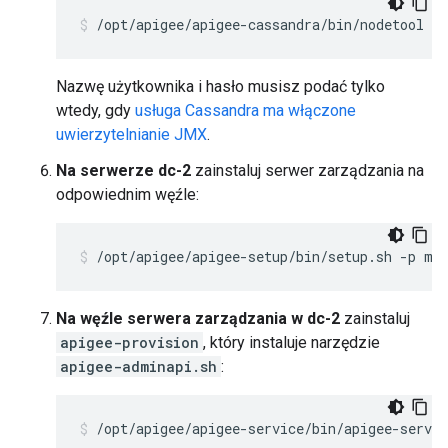
/opt/apigee/apigee-cassandra/bin/nodetool [-
Nazwę użytkownika i hasło musisz podać tylko
wtedy, gdy
usługa Cassandra ma włączone
uwierzytelnianie JMX
.
Na serwerze dc-2
zainstaluj serwer zarządzania na
odpowiednim węźle:
/opt/apigee/apigee-setup/bin/setup.sh -p ms
Na węźle serwera zarządzania w dc-2
zainstaluj
apigee-provision
, który instaluje narzędzie
apigee-adminapi.sh
:
/opt/apigee/apigee-service/bin/apigee-servic