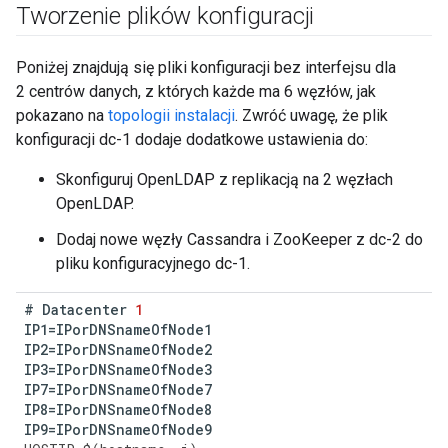
Tworzenie plików konfiguracji
Poniżej znajdują się pliki konfiguracji bez interfejsu dla
2 centrów danych, z których każde ma 6 węzłów, jak
pokazano na
topologii instalacji
. Zwróć uwagę, że plik
konfiguracji dc-1 dodaje dodatkowe ustawienia do:
Skonfiguruj OpenLDAP z replikacją na 2 węzłach
OpenLDAP.
Dodaj nowe węzły Cassandra i ZooKeeper z dc-2 do
pliku konfiguracyjnego dc-1.
#
Datacenter
1
IP1
=
IPorDNSnameOfNode1
IP2
=
IPorDNSnameOfNode2
IP3
=
IPorDNSnameOfNode3
IP7
=
IPorDNSnameOfNode7
IP8
=
IPorDNSnameOfNode8
IP9
=
IPorDNSnameOfNode9