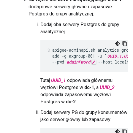
dodaj nowe serwery główne i zapasowe
Postgres do grupy analitycznej:
Dodaj oba serwery Postgres do grupy
analitycznej:
apigee-adminapi.sh analytics group
  add -g axgroup-001 -u "
UUID_1,UUI
  --pwd 
adminPword
 --host localho
Tutaj
UUID_1
odpowiada głównemu
węzłowi Postgres w
dc-1
, a
UUID_2
odpowiada zapasowemu węzłowi
Postgres w
dc-2
.
Dodaj serwery PG do grupy konsumentów
jako serwer główny lub zapasowy: