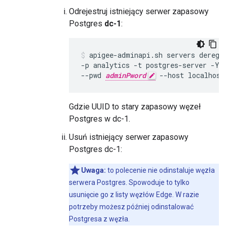
Odrejestruj istniejący serwer zapasowy
Postgres
dc-1
:
apigee-adminapi.sh servers deregi
-p analytics -t postgres-server -Y 
--pwd 
adminPword
 --host localhost
Gdzie UUID to stary zapasowy węzeł
Postgres w dc-1.
Usuń istniejący serwer zapasowy
Postgres dc-1:
Uwaga:
to polecenie nie odinstaluje węzła
serwera Postgres. Spowoduje to tylko
usunięcie go z listy węzłów Edge. W razie
potrzeby możesz później odinstalować
Postgresa z węzła.