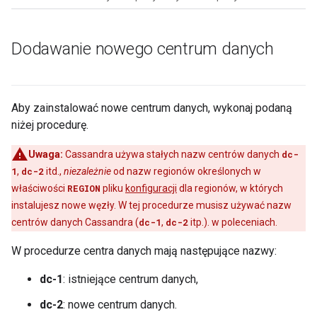
Dodawanie nowego centrum danych
Aby zainstalować nowe centrum danych, wykonaj podaną
niżej procedurę.
Uwaga:
Cassandra używa stałych nazw centrów danych
dc-
1
,
dc-2
itd.,
niezależnie
od nazw regionów określonych w
właściwości
REGION
pliku
konfiguracji
dla regionów, w których
instalujesz nowe węzły. W tej procedurze musisz używać nazw
centrów danych Cassandra (
dc-1
,
dc-2
itp.). w poleceniach.
W procedurze centra danych mają następujące nazwy:
dc-1
: istniejące centrum danych,
dc-2
: nowe centrum danych.