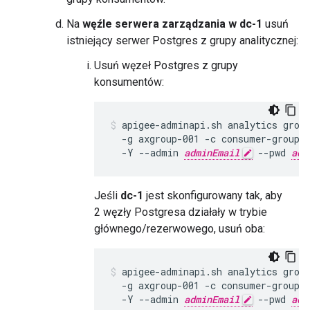
Na
węźle serwera zarządzania w dc-1
usuń
istniejący serwer Postgres z grupy analitycznej:
Usuń węzeł Postgres z grupy
konsumentów:
apigee-adminapi.sh analytics group
  -g axgroup-001 -c consumer-group-
  -Y --admin 
adminEmail
 --pwd 
adm
Jeśli
dc-1
jest skonfigurowany tak, aby
2 węzły Postgresa działały w trybie
głównego/rezerwowego, usuń oba:
apigee-adminapi.sh analytics group
  -g axgroup-001 -c consumer-group-
  -Y --admin 
adminEmail
 --pwd 
adm