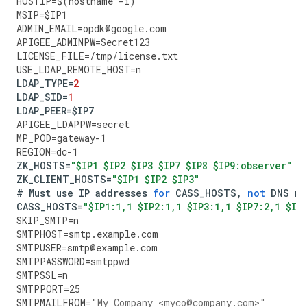
HOSTIP
=
$
(
hostname
-
i
)
MSIP
=
$
IP1
ADMIN_EMAIL
=
opdk
@
google
.
com
APIGEE_ADMINPW
=
Secret123
LICENSE_FILE
=
/
tmp
/
license
.
txt
USE_LDAP_REMOTE_HOST
=
n
LDAP_TYPE
=
2
LDAP_SID
=
1
LDAP_PEER
=
$
IP7
APIGEE_LDAPPW
=
secret
MP_POD
=
gateway
-
1
REGION
=
dc
-
1
ZK_HOSTS
=
"$IP1 $IP2 $IP3 $IP7 $IP8 $IP9:observer"
ZK_CLIENT_HOSTS
=
"$IP1 $IP2 $IP3"
#
Must
use
IP
addresses
for
CASS_HOSTS
,
not
DNS
na
CASS_HOSTS
=
"$IP1:1,1 $IP2:1,1 $IP3:1,1 $IP7:2,1 $IP
SKIP_SMTP
=
n
SMTPHOST
=
smtp
.
example
.
com
SMTPUSER
=
smtp
@
example
.
com
SMTPPASSWORD
=
smtppwd
SMTPSSL
=
n
SMTPPORT
=
25
SMTPMAILFROM
=
"My Company <myco@company.com>"