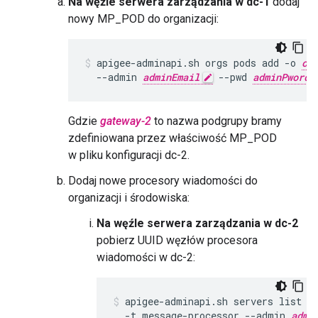
Na węźle serwera zarządzania w dc-1
dodaj
nowy MP_POD do organizacji:
apigee-adminapi.sh orgs pods add -o 
or
  --admin 
adminEmail
 --pwd 
adminPword
Gdzie
gateway-2
to nazwa podgrupy bramy
zdefiniowana przez właściwość MP_POD
w pliku konfiguracji dc-2.
Dodaj nowe procesory wiadomości do
organizacji i środowiska:
Na węźle serwera zarządzania w dc-2
pobierz UUID węzłów procesora
wiadomości w dc-2:
apigee-adminapi.sh servers list -
  -t message-processor --admin 
admi