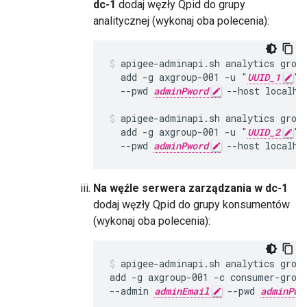
dc-1
dodaj węzły Qpid do grupy
analitycznej (wykonaj oba polecenia):
apigee-adminapi.sh analytics group
  add -g axgroup-001 -u "
UUID_1
" 
  --pwd 
adminPword
 --host localhos
apigee-adminapi.sh analytics group
  add -g axgroup-001 -u "
UUID_2
" 
  --pwd 
adminPword
 --host localho
Na węźle serwera zarządzania w dc-1
dodaj węzły Qpid do grupy konsumentów
(wykonaj oba polecenia):
apigee-adminapi.sh analytics group
add -g axgroup-001 -c consumer-grou
--admin 
adminEmail
 --pwd 
adminPwo