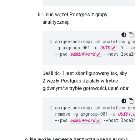
Usuń węzeł Postgres z grupy
analitycznej:
apigee-adminapi.sh analytics group
  -g axgroup-001 -u 
UUID
 -Y --adm
  --pwd 
adminPword
 --host localho
Jeśli dc-1 jest skonfigurowany tak, aby
2 węzły Postgres działały w trybie
głównym/w trybie gotowości, usuń oba:
apigee-adminapi.sh analytics group
  remove -g axgroup-001 -u 
UUID1,UU
  --pwd 
adminPword
 --host localho
Na węźle serwera zarządzającego w dc-1