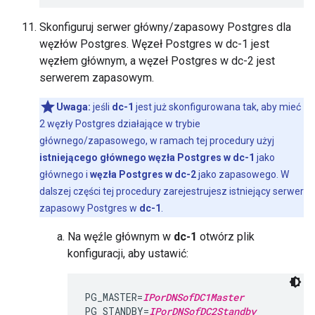
Skonfiguruj serwer główny/zapasowy Postgres dla
węzłów Postgres. Węzeł Postgres w dc-1 jest
węzłem głównym, a węzeł Postgres w dc-2 jest
serwerem zapasowym.
Uwaga:
jeśli
dc-1
jest już skonfigurowana tak, aby mieć
2 węzły Postgres działające w trybie
głównego/zapasowego, w ramach tej procedury użyj
istniejącego głównego węzła Postgres w dc-1
jako
głównego i
węzła Postgres w dc-2
jako zapasowego. W
dalszej części tej procedury zarejestrujesz istniejący serwer
zapasowy Postgres w
dc-1
.
Na węźle głównym w
dc-1
otwórz plik
konfiguracji, aby ustawić:
PG_MASTER=
IPorDNSofDC1Master
PG_STANDBY=
IPorDNSofDC2Standby