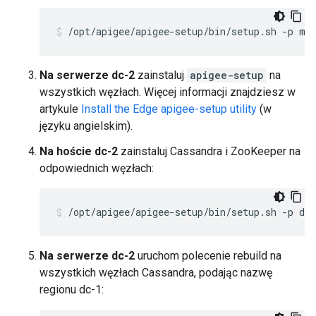
/opt/apigee/apigee-setup/bin/setup.sh -p mo
Na serwerze dc-2
zainstaluj
apigee-setup
na
wszystkich węzłach. Więcej informacji znajdziesz w
artykule
Install the Edge apigee-setup utility
(w
języku angielskim).
Na hoście dc-2
zainstaluj Cassandra i ZooKeeper na
odpowiednich węzłach:
/opt/apigee/apigee-setup/bin/setup.sh -p ds 
Na serwerze dc-2
uruchom polecenie rebuild na
wszystkich węzłach Cassandra, podając nazwę
regionu dc-1: