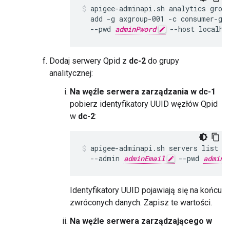
apigee-adminapi.sh analytics group
  add -g axgroup-001 -c consumer-gr
  --pwd 
adminPword
 --host localho
Dodaj serwery Qpid z
dc-2
do grupy
analitycznej:
Na węźle serwera zarządzania w dc-1
pobierz identyfikatory UUID węzłów Qpid
w
dc-2
:
apigee-adminapi.sh servers list -
  --admin 
adminEmail
 --pwd 
adminP
Identyfikatory UUID pojawiają się na końcu
zwróconych danych. Zapisz te wartości.
Na węźle serwera zarządzającego w