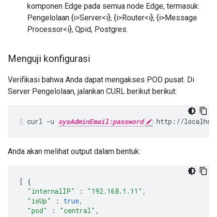
komponen Edge pada semua node Edge, termasuk:
Pengelolaan {i>Server<i}, {i>Router<i}, {i>Message
Processor<i}, Qpid, Postgres.
Menguji konfigurasi
Verifikasi bahwa Anda dapat mengakses POD pusat. Di
Server Pengelolaan, jalankan CURL berikut berikut:
curl -u 
sysAdminEmail:password
 http://localhos
Anda akan melihat output dalam bentuk:
[
{
"internalIP"
:
"192.168.1.11"
,
"isUp"
:
true
,
"pod"
:
"central"
,