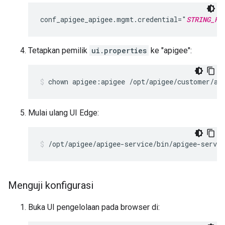
conf_apigee_apigee.mgmt.credential="
STRING_RE
Tetapkan pemilik
ui.properties
ke "apigee":
chown apigee:apigee /opt/apigee/customer/ap
Mulai ulang UI Edge:
/opt/apigee/apigee-service/bin/apigee-servic
Menguji konfigurasi
Buka UI pengelolaan pada browser di: