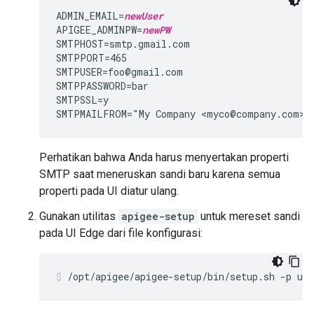
ADMIN_EMAIL=
newUser
APIGEE_ADMINPW=
newPW
SMTPHOST=smtp.gmail.com

SMTPPORT=465

SMTPUSER=foo@gmail.com

SMTPPASSWORD=bar

SMTPSSL=y

SMTPMAILFROM="My Company <myco@company.com>"
Perhatikan bahwa Anda harus menyertakan properti
SMTP saat meneruskan sandi baru karena semua
properti pada UI diatur ulang.
Gunakan utilitas
apigee-setup
untuk mereset sandi
pada UI Edge dari file konfigurasi:
/opt/apigee/apigee-setup/bin/setup.sh -p ui 