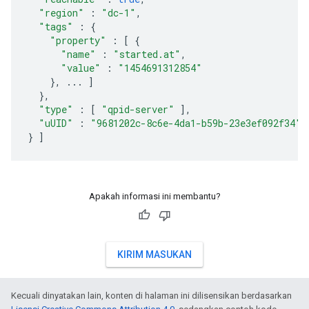
"region"
:
"dc-1"
,
"tags"
:
{
"property"
:
[
{
"name"
:
"started.at"
,
"value"
:
"1454691312854"
},
...
]
},
"type"
:
[
"qpid-server"
],
"uUID"
:
"9681202c-8c6e-4da1-b59b-23e3ef092f34"
}
]
Apakah informasi ini membantu?
KIRIM MASUKAN
Kecuali dinyatakan lain, konten di halaman ini dilisensikan berdasarkan