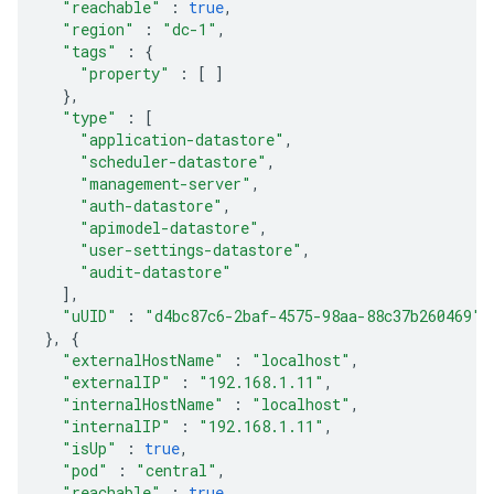
"reachable"
:
true
,
"region"
:
"dc-1"
,
"tags"
:
{
"property"
:
[
]
},
"type"
:
[
"application-datastore"
,
"scheduler-datastore"
,
"management-server"
,
"auth-datastore"
,
"apimodel-datastore"
,
"user-settings-datastore"
,
"audit-datastore"
],
"uUID"
:
"d4bc87c6-2baf-4575-98aa-88c37b260469"
},
{
"externalHostName"
:
"localhost"
,
"externalIP"
:
"192.168.1.11"
,
"internalHostName"
:
"localhost"
,
"internalIP"
:
"192.168.1.11"
,
"isUp"
:
true
,
"pod"
:
"central"
,
"reachable"
:
true
,