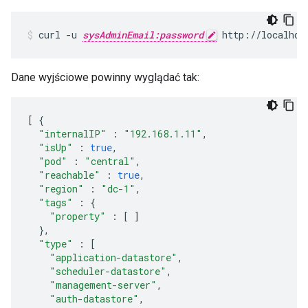
curl -u 
sysAdminEmail:password
 http://localhos
Dane wyjściowe powinny wyglądać tak:
[
{
"internalIP"
:
"192.168.1.11"
,
"isUp"
:
true
,
"pod"
:
"central"
,
"reachable"
:
true
,
"region"
:
"dc-1"
,
"tags"
:
{
"property"
:
[
]
},
"type"
:
[
"application-datastore"
,
"scheduler-datastore"
,
"management-server"
,
"auth-datastore"
,