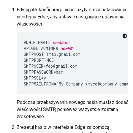
Edytuj plik konfiguracji cichej użyty do zainstalowania
interfejsu Edge, aby ustawić następujące ustawienia:
właściwości:
ADMIN_EMAIL=
newUser
APIGEE_ADMINPW=
newPW
SMTPHOST=smtp.gmail.com

SMTPPORT=465

SMTPUSER=foo@gmail.com

SMTPPASSWORD=bar

SMTPSSL=y

SMTPMAILFROM="My Company <myco@company.com>"
Podczas przekazywania nowego hasła musisz dodać
właściwości SMTP, ponieważ wszystkie zostaną
zresetowane.
Zresetuj hasło w interfejsie Edge za pomocą