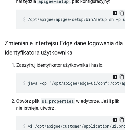
narzędzia
apigee-setup
. plik konfiguracyjny:
/opt/apigee/apigee-setup/bin/setup.sh -p ui 
Zmienianie interfejsu Edge dane logowania dla
identyfikatora użytkownika
Zaszyfruj identyfikator użytkownika i hasło:
java -cp "/opt/apigee/edge-ui/conf:/opt/api
Otwórz plik
ui.properties
w edytorze. Jeśli plik
nie istnieje, utwórz :
vi /opt/apigee/customer/application/ui.prop