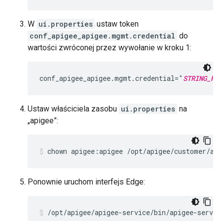
W
ui.properties
ustaw token
conf_apigee_apigee.mgmt.credential
do
wartości zwróconej przez wywołanie w kroku 1:
conf_apigee_apigee.mgmt.credential="
STRING_RE
Ustaw właściciela zasobu
ui.properties
na
„apigee”:
chown apigee:apigee /opt/apigee/customer/ap
Ponownie uruchom interfejs Edge:
/opt/apigee/apigee-service/bin/apigee-servic