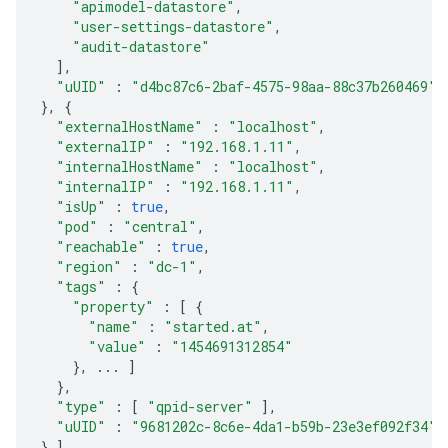
"apimodel-datastore"
,
"user-settings-datastore"
,
"audit-datastore"
],
"uUID"
:
"d4bc87c6-2baf-4575-98aa-88c37b260469"
},
{
"externalHostName"
:
"localhost"
,
"externalIP"
:
"192.168.1.11"
,
"internalHostName"
:
"localhost"
,
"internalIP"
:
"192.168.1.11"
,
"isUp"
:
true
,
"pod"
:
"central"
,
"reachable"
:
true
,
"region"
:
"dc-1"
,
"tags"
:
{
"property"
:
[
{
"name"
:
"started.at"
,
"value"
:
"1454691312854"
},
...
]
},
"type"
:
[
"qpid-server"
],
"uUID"
:
"9681202c-8c6e-4da1-b59b-23e3ef092f34"
}
]